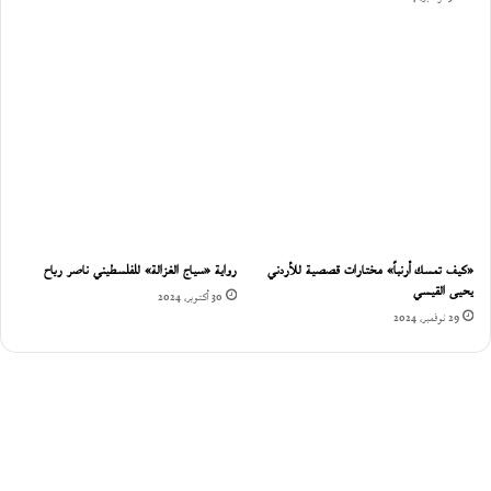
«كيف تمسك أرنباً» مختارات قصصية للأردني
رواية «سياج الغزالة» للفلسطيني ناصر رباح
يحيى القيسي
30 أكتوبر، 2024
29 نوفمبر، 2024