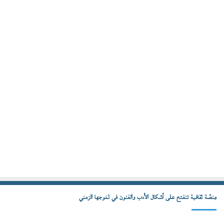
مِنصّة ثقافية تنفتح على أشكال الأدب والفنون في تَمَوجها الزمني