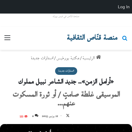
Log In
صفحة قنّاص في فيس بووك
منصة قنّاص الثقافية
بحث عن
القائ
الرئيسية
/
مكتبة بورخيس
/
اصدارات جديدة
اصدارات جديدة
«أرامل الزمن».. جديد الشاعر نبيل مملوك
الموسيقى غلطة صامتٍ / أو ثورة المسكوت
عنهم...
تابع
21 يونيو، 2023
0
535
على
X