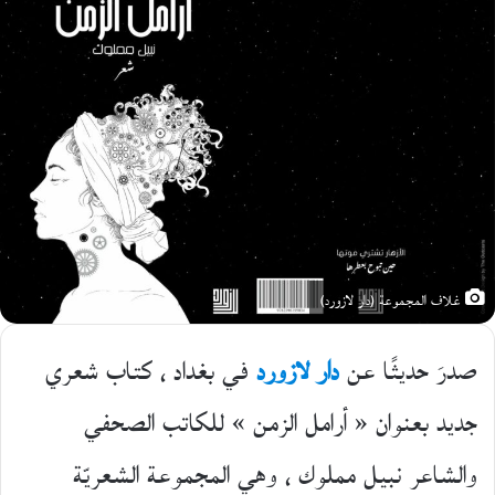
غلاف المجموعة (دار لازورد)
صدرَ حديثًا عن
دار لازورد
في بغداد ، كتاب شعري
جديد بعنوان « أرامل الزمن » للكاتب الصحفي
والشاعر نبيل مملوك ، وهي المجموعة الشعريّة