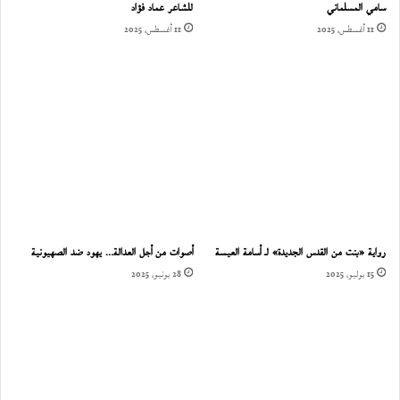
سامي المسلماني
للشاعر عماد فؤاد
11 أغسطس، 2025
11 أغسطس، 2025
رواية «بنت من القدس الجديدة» لـ أسامة العيسة
أصوات من أجل العدالة… يهود ضد الصهيونية
15 يوليو، 2025
28 يونيو، 2025