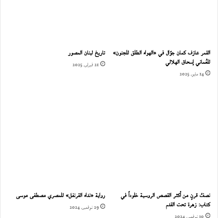
القمر عازف كمان جوّال في «الهواء الطلق للجنون»
تاريخ لبنان المصور
للعُماني إسحاق الهلالي
21 فبراير، 2025
14 مايو، 2025
نصفُ قرنٍ من أكثر القصص الروسية خلوداً في
رواية «نداء القرنفل» للمصري مصطفى موسى
كتاب: زهرة تحت القدم
29 نوفمبر، 2024
30 نوفمبر، 2024