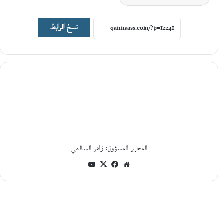
اصدارات جديدة
نسخ الرابط
19
يونيو،
2026
ا
ل
ت
ا
ر
ي
خ
ا
ل
المحرر المسؤول: زاهر السالمي
ا
ج
موقع
فيسبوك
‫X
‫YouTube
ت
الويب
م
ا
ع
ي
و