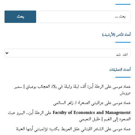
البحث
عن:
أعداد قنّاص (الأرشيف)
أعداد
قنّاص
(الأرشيف)
أحدث التعليقات
عماد موسى
على
الرحلة أين: ألف ليلة وليلة في بلاد العجائب بومباي | سمير
درويش
عماد موسى
على
جرافيتي الصحراء لـ زاهر السالمي
Faculty of Economics and Management
على
الرحلة أين.. البيرو حيث
الصعود إلى الغيم | خليل النعيمي
عماد موسى
على
الشاعر اللبناني عقل العويط يكتب: تؤلمينني أيتها الحياة