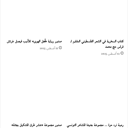
كتاب السخرية في الشعر الفلسطيني المقاوم لـ
صدور رواية «أهل الهوى» للأديب فيصل خرتش
فراس حج محمد
11 أغسطس، 2025
12 أغسطس، 2025
رمية نرد حرة … مجموعة جديدة للشاعر التونسي
صدور مجموعة «عشر طرق للتنكيل بجثة»