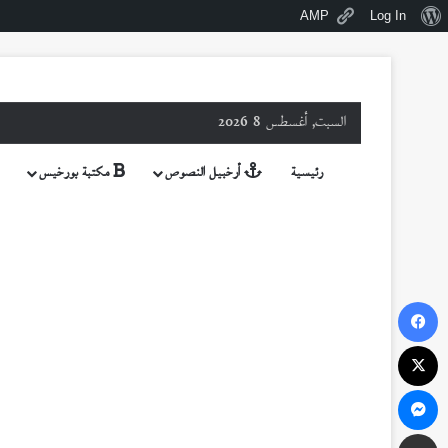
نبذة
AMP
Log In
عن
ووردبريس
السبت, أغسطس 8 2026
رئيسية
أرخبيل النصوص
مكتبة بورخيس
فيسبوك
‫X
ماسنجر
مشاركة عبر البريد