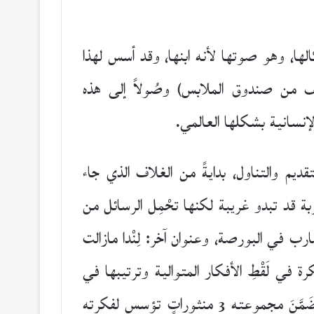
الها، وهو صوتها لأنه ابنها، وقد أسس لهذا
يف من صندوق الملابس) وصُولاً إلى هذه
الإنسانية بشكلها العالمي.
م والتناول، بدايةً من الغلاف الذي جاء
ربة قد تبدو غريبة لكنها تحْمِل الرسائل من
ب في البورصة، وعنوان آخر: لِنْدا مازالت
رة في لَقْطِ الأفكار المتوالية وترتيبها في
قالبٍ شعري تَرَاوح بين التفعيلي والعمودي كعادته في كل أعماله،..لكن هذه المرة وبجرأةٍ مقصودةٍ ضَمَّنَ مجموعته 3 منثوراتٍ تؤسس لفكرته