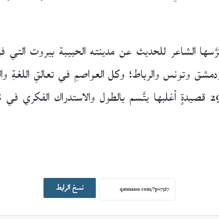
َّسها الشاعر للحديث عن مدينته الحبيبة بيروت التي ف
ودمشق وتونس والرباط؛ وكل العواصمِ في تعالقِ اللغةِ و
نسخ الرابط