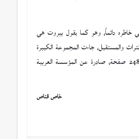
ي خاطره دائماً، وهو كما يقول بيروت هي
التراث والمستقبل، جاءت المجموعة الكبيرة
نسبياً من القطع المتوسط تحتوي على 29 قصيدةٍ أغلبها يتَّسم بالطول والاستدراك الفكري في 248 صفحة، صادرة عن المؤسسة العربية
خاص قناص