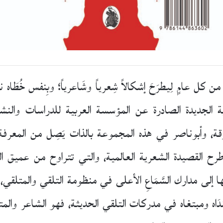
ل عامٍ لِيطرَحَ إشكالاً شِعرياً وشَاعرياً؛ وبِنفس خُطَاه نح
، وأبوناصر في هذه المجموعة بالذات يَصِل من المعرفة ال
ح القصيدة الشعرية العالمية، والتي تتراوح من عميق الت
لى مدارك السَّمَاعِ الأعلى في منظومة التلقي والمتلق
َاه ومبتغاه في مدركات التلقي الحديثة، فهو الشاعر والمت