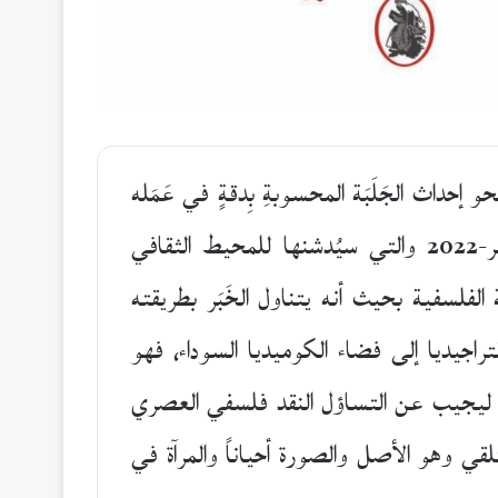
و إحداث الجَلَبَة المحسوبةِ بِدقةٍ في عَمَله
(ألف لام ميم.. بيروت)؛ مجموعته الشعرية الجديدة الصادرة عن المؤسسة العربية للدراسات والنشر-2022 والتي سيُدشنها للمحيط الثقافي
فلسفية بحيث أنه يتناول الخَبَر بطريقته
راجيديا إلى فضاء الكوميديا السوداء، فهو
ي، ليجيب عن التساؤل النقد فلسفي العصري
لقي وهو الأصل والصورة أحياناً والمرآة في