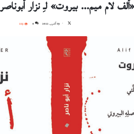
ألف لام ميم… بيروت» لـِ نزار أبوناصر
تابع
19 أكتوبر، 2022
0
223
على
X