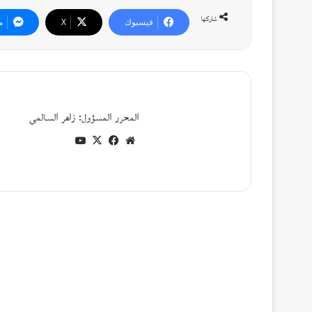
شاركها
فيسبوك
‫X
م
المحرر المسؤول: زاهر السالمي
موقع
فيسبوك
‫X
‫YouTube
الويب
أقرأ التالي
اصدارات جديدة