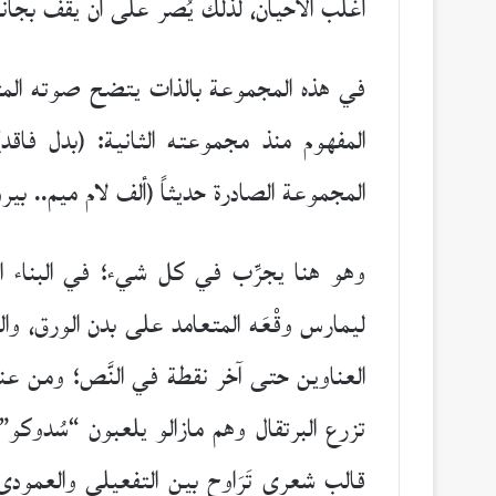
أغلب الأحيان، لذلك يُصر على أن يقف بجان
في هذه المجموعة بالذات يتضح صوته المتفرد 
المفهوم منذ مجموعته الثانية: (بدل فاق
المجموعة الصادرة حديثاً (ألف لام ميم.. بيروت
وهو هنا يجرِّب في كل شيء؛ في البناء ال
ليمارس وقْعَه المتعامد على بدن الورق، والع
العناوين حتى آخر نقطة في النَّص؛ ومن عنا
تزرع البرتقال وهم مازالو يلعبون “سُدوكو”، و