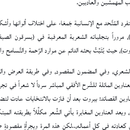
ب المهمشين والعاديين.
المُتَّحد مع الإنسانية جَمعَاء على اختلاف ألوانها وأشك
د)، مروراً بتجلياته الشعرية المعرفية في (يسرقون الص
)، حيث يُثَبِّتْ بحثه الدائم عن موارد الرَّحمة والتَّسامح و
شعري، وفي المضمون المقصود، وفي طريقة العرض والتقدي
ناوين المائلة للشّرح الأفقي المباشر سرداً لا شعراً في تج
وين القصائد: بيروت بعد أن فازت بالانتخابات عادت لتضار
بعد العناوين المغايرة يأتي الشِّعر مكلِّلاً بطريقته المبتك