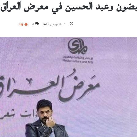
بيضون وعبد الحسين في معرض العراق 
تابع
22 ديسمبر، 2022
0
193
على
X