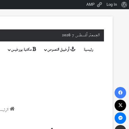
نبذة
AMP
Log In
عن
ووردبريس
الجمعة, أغسطس 7 2026
رئيسية
أرخبيل النصوص
مكتبة بورخيس
فيسبوك
‫X
الرئيس
ماسنجر
مشاركة عبر البريد