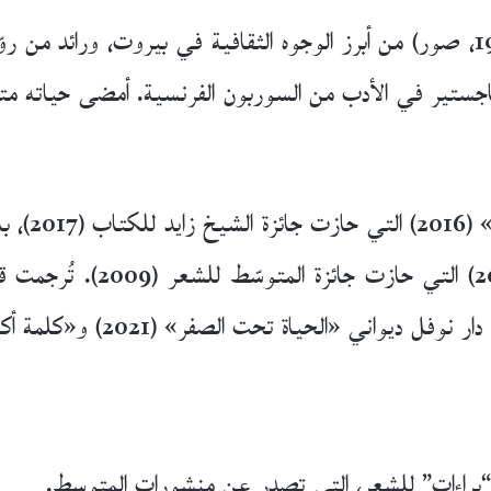
شاعر وروائي وصحافي لبناني (مواليد 1945، صور) من أبرز الوجوه الثقافية في بير
ستير في الأدب من السوربون الفرنسية. أمضى حياته متن
صدرت له سب
شعرية منها «الموت يأخذ مقاسا
«الحياة تحت الصفر» (2021) و«كلمة أكبر من بيت» (2022).
راءات” للشعر، التي تصدر عن منشورات المتوسط.