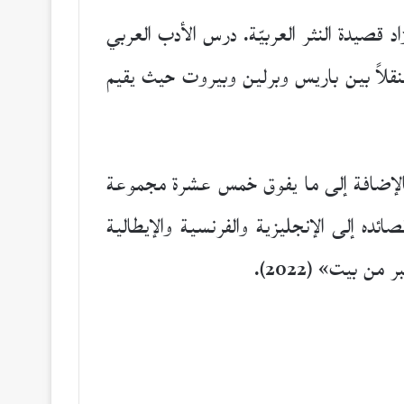
وت، ورائد من روّاد قصيدة النثر العربيّة. درس الأدب العربي
قلاً بين باريس وبرلين وبيروت حيث يقيم
ع روايات منها «خريف البراءة» (2016) التي حازت جائزة الشيخ زايد للكتاب (2017)، بالإضافة إلى ما يفوق خمس عشرة مجموعة
تنا» (2008) التي حازت جائزة المتوسّط للشعر (2009). تُرجمت قصائده إلى الإنجليزية والفرنسية والإيطالية