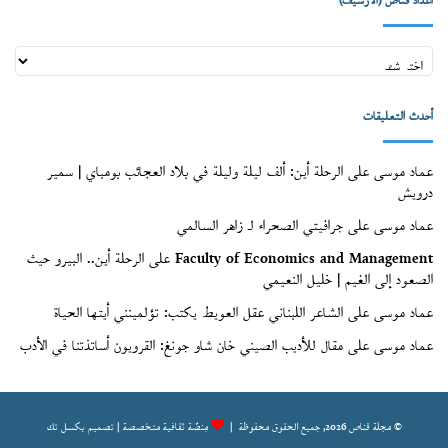
أعداد قنّاص (الأرشيف)
أعداد
قنّاص
(الأرشيف)
أحدث التعليقات
عماد موسى
على
الرحلة أين: ألف ليلة وليلة في بلاد العجائب بومباي | سمير
درويش
عماد موسى
على
جرافيتي الصحراء لـ زاهر السالمي
Faculty of Economics and Management
على
الرحلة أين.. البيرو حيث
الصعود إلى الغيم | خليل النعيمي
عماد موسى
على
الشاعر اللبناني عقل العويط يكتب: تؤلمينني أيتها الحياة
عماد موسى
على
مقال للأديب الصيني خان شاو جونغ: القرويون أساتذتنا في الأدب
© مجلة قناص 2026, جميع الحقوق محفوظة |
مِنصّة ثقافية متخصصة | تصميم
بكسل تك