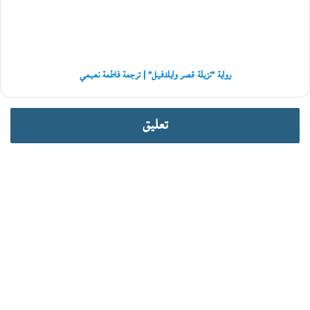
|
ي
ترجمة
ة
فاطمة
نعيمي
رواية "نزيلة قصر وايلدفيل" | ترجمة فاطمة نعيمي
تعليق