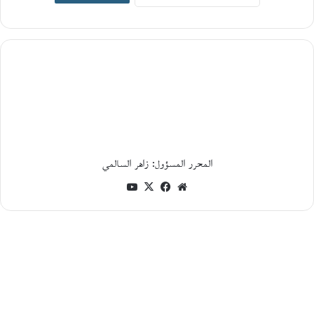
19
يونيو،
2026
ا
ل
ت
ا
ر
ي
خ
ا
ل
المحرر المسؤول: زاهر السالمي
ا
ج
موقع
فيسبوك
‫X
‫YouTube
ت
الويب
م
ا
ع
ي
و
ا
ل
س