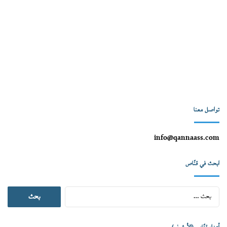
تواصل معنا
info@qannaass.com
ابحث في قنّاص
البحث
عن: