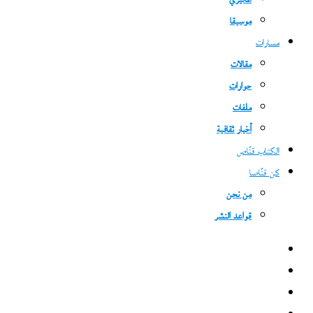
غاليري
موسيقا
مسارات
مقالات
حوارات
ملفات
أخبار ثقافية
الكتاب قنّاص
كن قنّاصا
من نحن
قواعد النشر
فيسبوك
‫X
‫YouTube