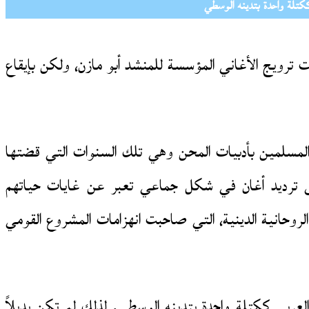
ككتلة واحدة بتدينه الوسطي
ت ترويج الأغاني المؤسسة للمنشد أبو مازن، ولكن بإيقاع
لمسلمين بأدبيات المحن وهي تلك السنوات التي قضتها
على ترديد أغان في شكل جماعي تعبر عن غايات حياتهم
لروحانية الدينية، التي صاحبت انهزامات المشروع القومي
لعربي ككتلة واحدة بتدينه الوسطي. لذلك لم تكن بديلاً