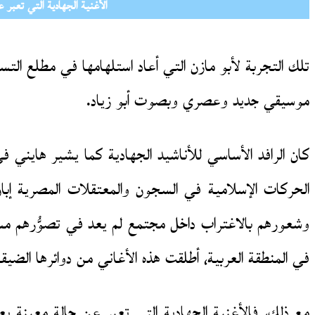
الأغنية الجهادية التي تعبر
تلك التجربة لأبو مازن التي أعاد استلهامها في مطلع الت
موسيقي جديد وعصري وبصوت أبو زياد.
كان الرافد الأساسي للأناشيد الجهادية كما يشير هايني ف
الحركات الإسلامية في السجون والمعتقلات المصرية إب
وشعورهم بالاغتراب داخل مجتمع لم يعد في تصوُّرهم مسلمً
في المنطقة العربية، أطلقت هذه الأغاني من دوائرها الضيق
مع ذلك، فالأغنية الجهادية التي تعبر عن حالة معينة يع