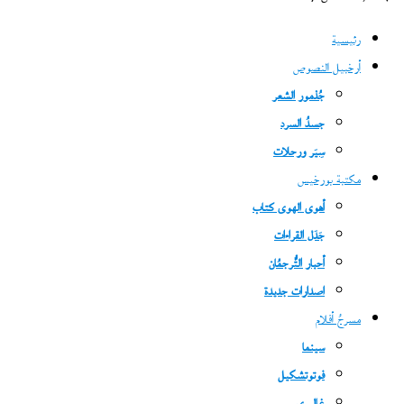
رئيسية
أرخبيل النصوص
جُذمور الشعر
جسدُ السرد
سِيَر ورحلات
مكتبة بورخيس
أهوى الهوى كتاب
جَدَل القراءات
أحبار التُّرجمُان
اصدارات جديدة
مسرحُ أفلام
سينما
فوتوتشكيل