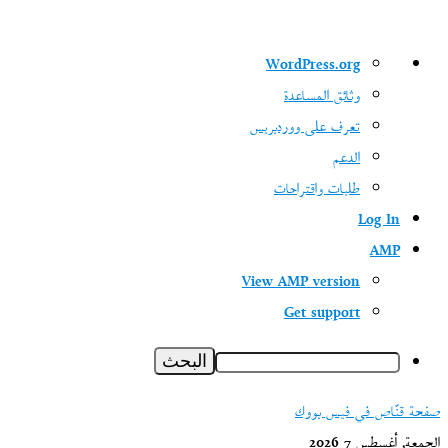
نبذة
WordPress.org
عن
وثائق المساعدة
ووردبريس
تعرف على ووردبريس
الدعم
طلبات واقتراحات
Log In
AMP
View AMP version
Get support
البحث
صفحة قنّاص في فيس بووك
الجمعة, أغسطس 7 2026