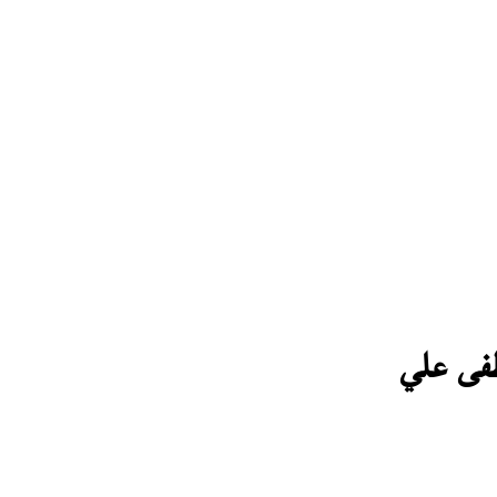
صطفى علي