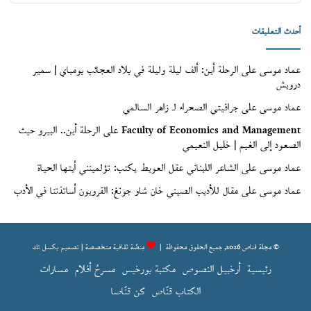
قنّاص
(الأرشيف)
أحدث التعليقات
عماد موسى
على
الرحلة أين: ألف ليلة وليلة في بلاد العجائب بومباي | سمير
درويش
عماد موسى
على
جرافيتي الصحراء لـ زاهر السالمي
Faculty of Economics and Management
على
الرحلة أين.. البيرو حيث
الصعود إلى الغيم | خليل النعيمي
عماد موسى
على
الشاعر اللبناني عقل العويط يكتب: تؤلمينني أيتها الحياة
عماد موسى
على
مقال للأديب الصيني خان شاو جونغ: القرويون أساتذتنا في الأدب
© مجلة قناص 2026, جميع الحقوق محفوظة |
مِنصّة ثقافية متخصصة | تصميم
بكسل تك
رئيسية
أرخبيل النصوص
مكتبة بورخيس
مسرحُ أفلام
مسارات
الكتاب قنّاص
كن قنّاصا