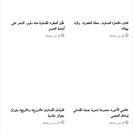
كتاب «الحارة العمانية.. محلة الخضراء.. ولاية
«أول العطر» للعُمانية هناء سليم.. الشعر على
بهلا»
أجنحة الحنين
31 مايو، 2024
31 مايو، 2024
«النعي الأخير» مجموعة شعرية جديدة للعُماني
الفيلمان العُمانيان «الدروج» و«الزيج» يفوزان
إسحاق العجمي
بجوائز عالمية
21 مايو، 2024
17 ديسمبر، 2023