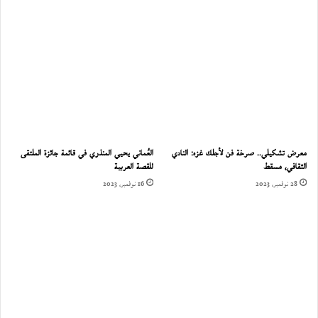
معرض تشكيلي.. صرخة فن لأجلك غزه: النادي
العُماني يحيي المنذري في قائمة جائزة الملتقى
الثقافي، مسقط
للقصة العربية
28 نوفمبر، 2023
16 نوفمبر، 2023