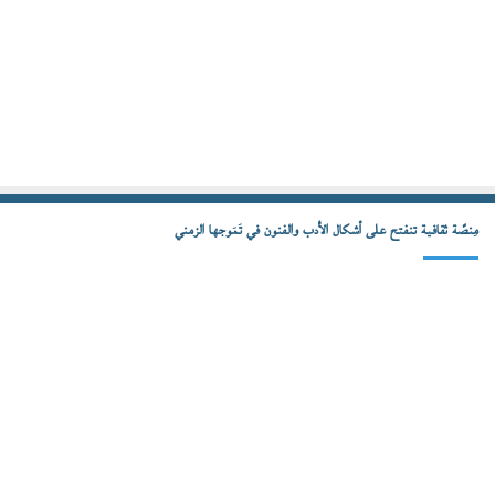
مِنصّة ثقافية تنفتح على أشكال الأدب والفنون في تَمَوجها الزمني