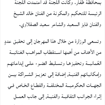
بمحافظة ظفار. وكانت اللجنة قد اعتمدت اللجنة
الرئيسة للتحكيم والمكونة من الفنان خالد الشيخ
والفنان فايز السعيد والشاعر سعيد الصقلاوي.
وتسعى الوزارة من خلال هذا المهرجان إلى تحقيق عددٍ
من الأهداف من أهمها اســتقطاب المواهــب الغنائيــة
العُمانيــة وتحفيزهـا وتسـليط الضـوء علـى إبداعاتهـم
وإمكانياتهم الفنيـة، إضافة إلى تعزيــز الشــراكة بيــن
الجهــات الحكوميــة المختلفــة والقطـاع الخـاص فـي
إثـراء الجوانـب الثقافيـة والفنيـة، إلى جانب العمــل