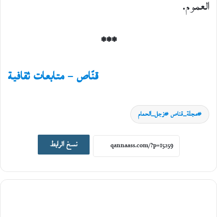
العموم.
***
قنّاص – متابعات ثقافية
مجلة_قناص #زجل_الحمام
نسخ الرابط
أخبار ثقافية
12
أغسطس،
2025
م