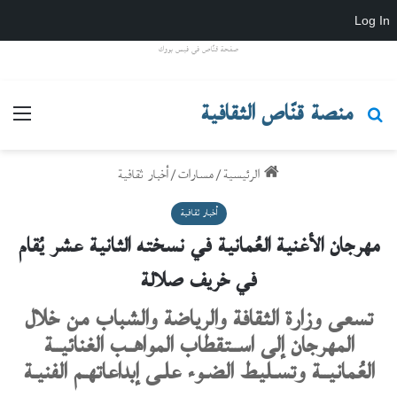
Log In
صفحة قنّاص في فيس بووك
منصة قنّاص الثقافية
بحث عن
القائ
الرئيسية
/
مسارات
/
أخبار ثقافية
أخبار ثقافية
مهرجان الأغنية العُمانية في نسخته الثانية عشر يُقام
في خريف صلالة
تسعى وزارة الثقافة والرياضة والشباب من خلال
المهرجان إلى اســتقطاب المواهــب الغنائيــة
العُمانيــة وتسـليط الضـوء علـى إبداعاتهـم الفنيـة