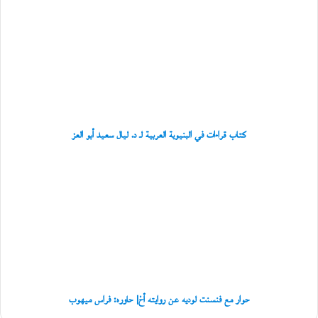
و
قراءات
إ
في
ش
البنيوية
ك
العربية
ا
لـ
ل
د.
ي
ة
ليال
ا
سعيد
ل
أبو
كتاب قراءات في البنيوية العربية لـ د. ليال سعيد أبو العز
ت
العز
ج
حوار
ر
مع
ي
فنسنت
ب
لوديه
»
عن
روايته
أخ|
حاوره:
فراس
ميهوب
حوار مع فنسنت لوديه عن روايته أخ| حاوره: فراس ميهوب