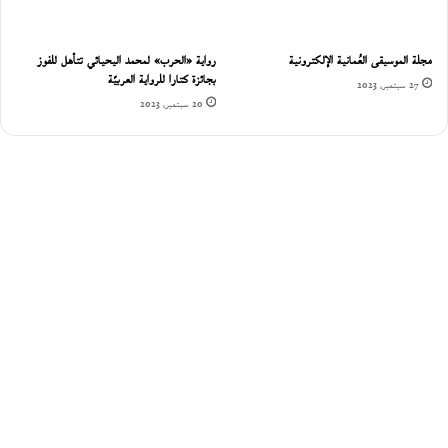
مجلة الموسيقى العُمانية الإلكترونية
رواية «الحرب» لمحمد اليحيائي تتأهل للفوز
بجائزة كتارا للرواية العربيّة
27 سبتمبر، 2023
20 سبتمبر، 2023