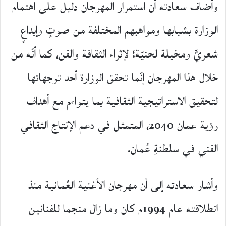
وأضاف سعادته أن استمرار المهرجان دليل على اهتمام
الوزارة بشبابها ومواهبهم المختلفة من صوتٍ وإبداعٍ
شعريٍّ ومخيلة لحنيّة؛ لإثراء الثقافة والفن، كما أنّه من
خلال هذا المهرجان إنّما تحقق الوزارة أحد توجهاتها
لتحقيق الاستراتيجية الثقافية بما يتواءم مع أهداف
رؤية عمان 2040، المتمثل في دعم الإنتاج الثقافي
الفني في سلطنةِ عُمان.
وأشار سعادته إلى أن مهرجان الأغنية العُمانية منذ
انطلاقته عام 1994م كان وما زال منجما للفنانين