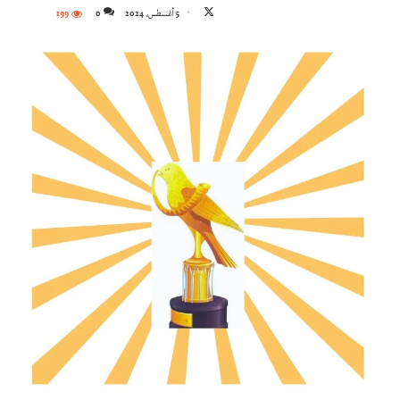
تابع
5 أغسطس، 2024
0
199
على
X