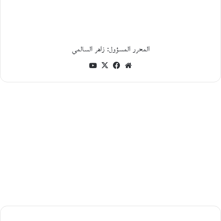
ؤ
ت
م
ر
«
م
المحرر المسؤول: زاهر السالمي
ر
موقع
فيسبوك
‫X
‫YouTube
ج
ع
الويب
ي
ة
ا
ل
ت
ر
ا
ث
ا
ل
ث
ق
ا
ف
ي
كتاب