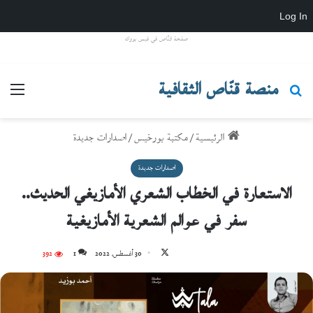
Log In
صفحة قنّاص في فيس بووك
منصة قنّاص الثقافية
بحث عن
القائ
الرئيسية
/
مكتبة بورخيس
/
اصدارات جديدة
اصدارات جديدة
الاستعارة في الخطاب الشعري الأمازيغي الحديث..
سفر في عوالم الشعرية الأمازيغية
تابع
30 أغسطس، 2022
1
392
على
X