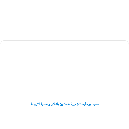
ل
س
ي
ا
س
ي
ل
ق
ب
سعيد
ي
بوخليط:
ل
ة
شِعرية
ب
غاستون
ن
باشلار
ي
وقضايا
ب
الترجمة
و
ع
ل
ي
سعيد بوخليط: شِعرية غاستون باشلار وقضايا الترجمة
ا
ل
النقد
عُ
الثقافي..
م
قراءة