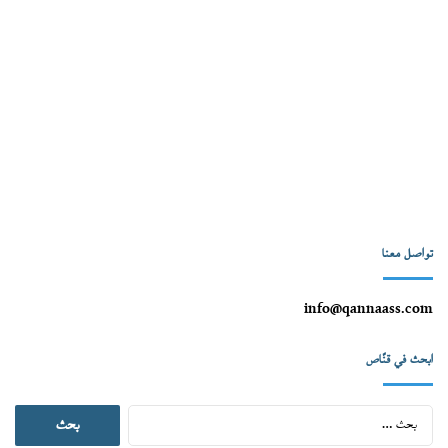
تواصل معنا
info@qannaass.com
ابحث في قنّاص
البحث
عن: