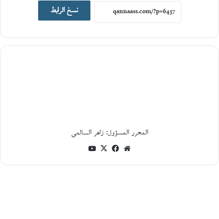
اصدارات جديدة
نسخ الرابط
19
يونيو،
2026
ا
ل
ت
ا
ر
ي
خ
ا
ل
المحرر المسؤول: زاهر السالمي
ا
ج
موقع
فيسبوك
‫X
‫YouTube
ت
الويب
م
ا
ع
ي
و
ا