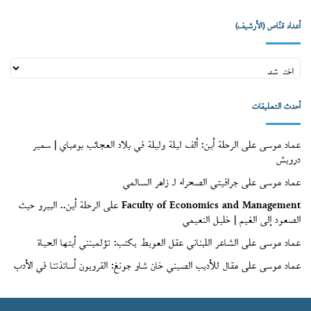
أعداد قنّاص (الأرشيف)
أعداد
قنّاص
(الأرشيف)
أحدث التعليقات
عماد موسى
على
الرحلة أين: ألف ليلة وليلة في بلاد العجائب بومباي | سمير
درويش
عماد موسى
على
جرافيتي الصحراء لـ زاهر السالمي
Faculty of Economics and Management
على
الرحلة أين.. البيرو حيث
الصعود إلى الغيم | خليل النعيمي
عماد موسى
على
الشاعر اللبناني عقل العويط يكتب: تؤلمينني أيتها الحياة
عماد موسى
على
مقال للأديب الصيني خان شاو جونغ: القرويون أساتذتنا في الأدب