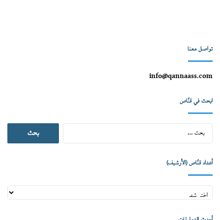
تواصل معنا
info@qannaass.com
ابحث في قنّاص
البحث
عن:
أعداد قنّاص (الأرشيف)
أعداد
قنّاص
(الأرشيف)