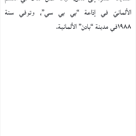
الألمانيّ في إذاعة “بي بي سي”، وتوفي سنة
١٩٨٨في مدينة “بادن” الألمانية.