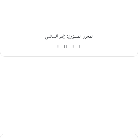
ا
ر
ي
خ
ا
ل
المحرر المسؤول: زاهر السالمي
ا
ج
موقع
فيسبوك
‫X
‫YouTube
ت
الويب
م
ا
ع
ي
و
ا
ل
س
ي
ا
س
ي
ل
ق
ب