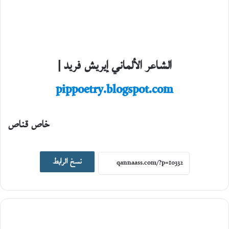
الشاعر الألماني إيريش فريد |
pippoetry.blogspot.com
خاص قناص
اصدارات جديدة
نسخ الرابط
19
يونيو،
2026
ا
ل
ت