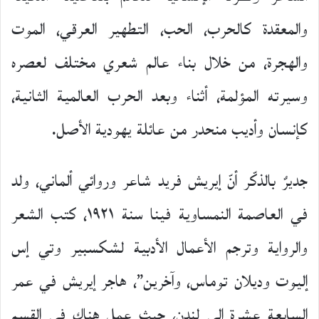
والمعقدة كالحرب، الحب، التطهير العرقي، الموت
والهجرة، من خلال بناء عالم شعري مختلف لعصره
وسيرته المؤلمة، أثناء وبعد الحرب العالمية الثانية،
كإنسان وأديب منحدر من عائلة يهودية الأصل.
جديرٌ بالذكّر أنّ إيريش فريد شاعر وروائي ألماني، ولد
في العاصمة النمساوية فينا سنة ١٩٢١، كتب الشعر
والرواية وترجم الأعمال الأدبية لشكسبير وتي إس
إليوت وديلان توماس، وآخرين”، هاجر إيريش في عمر
السابعة عشرة إلى لندن، حيث عمل هناك في القسم