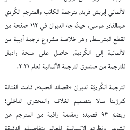
الألماني إيريش فريد، بترجمة الكاتب والمترجم الكُردي
عبدالقادر موسى. حيثُ جاء الديوان في ١١٢ صفحة من
القطع المتوسط، وهو خلاصة مشروع ترجمة أدبية من
الألمانية إلى الكُردية، حاصل على منحة راديال
للترجمة من صندوق الترجمة الألمانية لعام ٢٠٢١.
الترجمة الكُرديّة لديوان «قصائد الحب»، قامت الفنانة
كارژينا سالا بتصميم الغلاف والمحتوى الداخلي؛
ويضمّ ٩٣ قصيدة ومقدمة وافية من المترجم عن
الشاعر ونظرته الإنسانية للعالم بتفاصيله الدقيقة