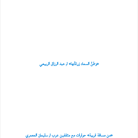
«وطنُ
ي
السماءِ
ل
ة
زرقتُها»
ب
لـِ عبد
ن
الرزاق
ي
الربيعي
ب
و
ع
ل
ي
«وطنُ السماءِ زرقتُها» لـِ عبد الرزاق الربيعي
ا
ل
«من
عُ
مسافة
م
قريبة»
ا
حوارات
ن
مع
ي
مثقفين
ة
عرب
لـِ
سليمان
المعمري
«من مسافة قريبة» حوارات مع مثقفين عرب لـِ سليمان المعمري