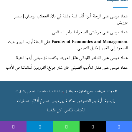
أحدث التعليقات
عماد موسى
على
الرحلة أين: ألف ليلة وليلة في بلاد العجائب بومباي | سمير
درويش
عماد موسى
على
جرافيتي الصحراء لـ زاهر السالمي
Faculty of Economics and Management
على
الرحلة أين.. البيرو حيث
الصعود إلى الغيم | خليل النعيمي
عماد موسى
على
الشاعر اللبناني عقل العويط يكتب: تؤلمينني أيتها الحياة
عماد موسى
على
مقال للأديب الصيني خان شاو جونغ: القرويون أساتذتنا في الأدب
© مجلة قناص 2026, جميع الحقوق محفوظة |
مِنصّة ثقافية متخصصة | تصميم
بكسل تك
رئيسية
أرخبيل النصوص
مكتبة بورخيس
مسرحُ أفلام
مسارات
الكتاب قنّاص
كن قنّاصا