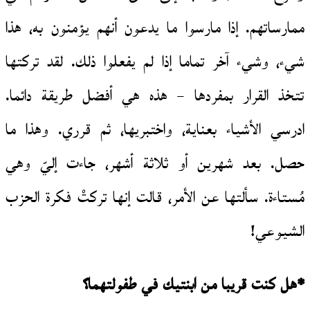
ممارساتهم. إذا مارسوا ما يدعون أنهم يؤمنون به، هذا
شيء، وشيء آخر تماما إذا لم يفعلوا ذلك. لقد تركتها
تتخذ القرار بمفردها – هذه هي أفضل طريقة دائما.
ادرسي الأشياء بعناية، واختبريها، ثم قرري. وهذا ما
حصل. بعد شهرين أو ثلاثة أشهر، جاءت إليّ وهي
مُستاءة. سألتها عن الأمر، قالت إنها تركتْ فكرة الحزب
الشيوعي!
*هل كنت قريبا من ابنتيك في طفولتهما؟