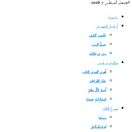
الجمعة, أغسطس 7 2026
رئيسية
أرخبيل النصوص
جُذمور الشعر
جسدُ السرد
سِيَر ورحلات
مكتبة بورخيس
أهوى الهوى كتاب
جَدَل القراءات
أحبار التُّرجمُان
اصدارات جديدة
مسرحُ أفلام
سينما
فوتوتشكيل