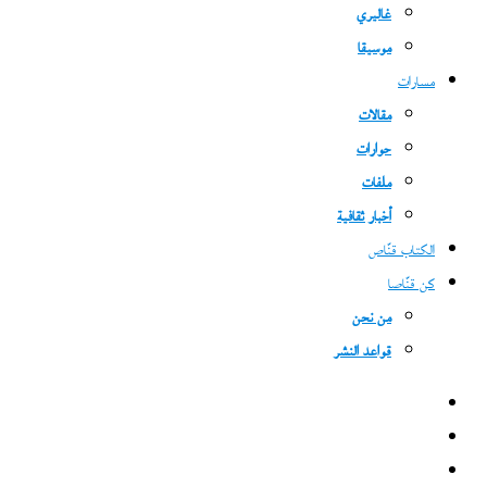
غاليري
موسيقا
مسارات
مقالات
حوارات
ملفات
أخبار ثقافية
الكتاب قنّاص
كن قنّاصا
من نحن
قواعد النشر
فيسبوك
‫X
‫YouTube