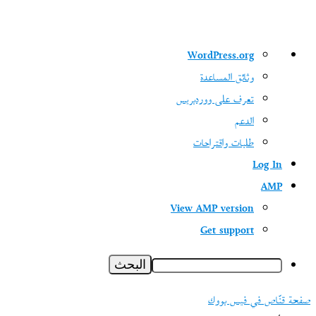
نبذة
WordPress.org
عن
وثائق المساعدة
ووردبريس
تعرف على ووردبريس
الدعم
طلبات واقتراحات
Log In
AMP
View AMP version
Get support
البحث
صفحة قنّاص في فيس بووك