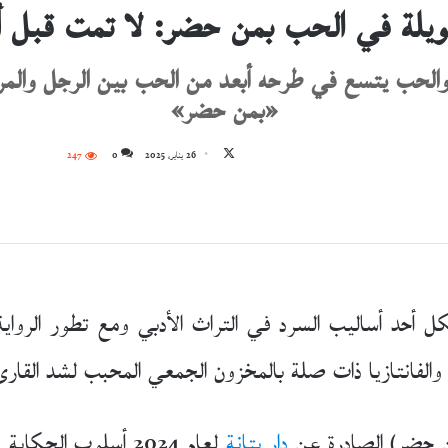
يلة في الحب بمن حضر: لا تمت قبل أ
ان والحب يتسع في طرحه أبعد من الحب بين الرجل والمرأة
«بمن حضر»
تابع
26 يناير، 2025
0
247
على
X
كل أحد أساليب السرد في التراث الأدبي ومع تطور الروا
والفانتازيا ذات صلة بالمخزون الجمعي المحبب لشد القارئ و
ن حضر) الصادرة عن
دار بتانة
لعام 2024 أسلوب الح