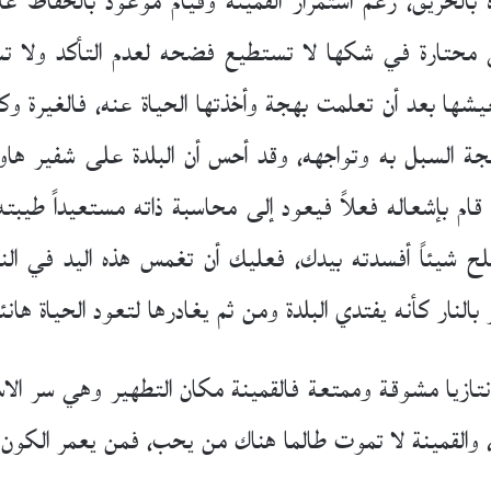
 بالحريق، رغم استمرار القمينة وقيام موعود بالحفاظ عل
بقى محتارة في شكها لا تستطيع فضحه لعدم التأكد ول
يشها بعد أن تعلمت بهجة وأخذتها الحياة عنه، فالغيرة وك
لسبل به وتواجهه، وقد أحس أن البلدة على شفير هاوية
ام بإشعاله فعلاً فيعود إلى محاسبة ذاته مستعيداً طيبته
صلح شيئاً أفسدته بيدك، فعليك أن تغمس هذه اليد في ال
ار كأنه يفتدي البلدة ومن ثم يغادرها لتعود الحياة هانئة
تازيا مشوقة وممتعة فالقمينة مكان التطهير وهي سر الاس
 والقمينة لا تموت طالما هناك من يحب، فمن يعمر الكون 