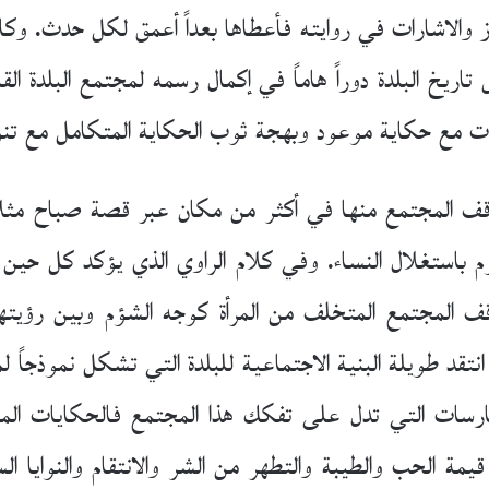
والاشارات في روايته فأعطاها بعداً أعمق لكل حدث. وكان
ريخ البلدة دوراً هاماً في إكمال رسمه لمجتمع البلدة ا
 مع حكاية موعود وبهجة ثوب الحكاية المتكامل مع تنوع
قف المجتمع منها في أكثر من مكان عبر قصة صباح مثلا و
 باستغلال النساء. وفي كلام الراوي الذي يؤكد كل حين ك
ف المجتمع المتخلف من المرأة كوجه الشؤم وبين رؤيته
نتقد طويلة البنية الاجتماعية للبلدة التي تشكل نموذجاً
لممارسات التي تدل على تفكك هذا المجتمع فالحكايات ال
مة الحب والطيبة والتطهر من الشر والانتقام والنوايا ال