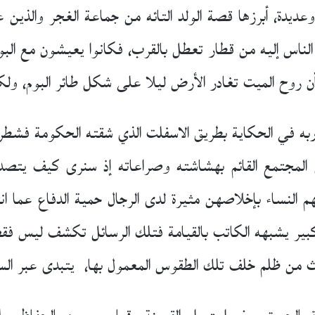
ديدة، أبرزها قصة الولد التائه من جماعة الغجر والذين 
ب الناس إليه من قطار تعطل بالقرب، فكانوا يعيشون مع البوم
ن أن روح الميت تغادر الأرض ليلا على شكل طائر البوم، و
دربه في الحكاية بطريق الاسفلت الذي شقته الحكومة فشط
 المجتمع القائم بهشاشته وصراعاته إذ سنرى كيف يتصدع
 النساء بإخلاصهن مثيرة لدى الرجال حمية الدفاع عما ا
كبير يشبهه الكاتب بالقيامة فتلك الرسائل تكشف ليس فقط
دث من ظلم خلف تلك الطقوس المعمول بها، يتبدى عبر الس