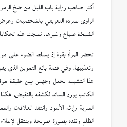
أكثر صاحب رواية باب الليل من ضخ الرموز 
الراوي لسرده التعريفي بالشخصيات وعرض تا
الشيخة صباح وغيرها. نسجت هذه الحكايات
تحضر المرأة بقوة إذ يسلط الضوء على مو
وتعذيبها. وفي قصة بائع التموين الذي يقوم
هذا التشبيه يحمل وجهين بين حقيقة موق
الكاتب يورد السائد لكشفه بالنقيض، هكذا ا
السرية وإرثه الأسود وانتقد العلاقات وا
الظلم ونقده بصورة صريحة وينتقل لإعلاء قي