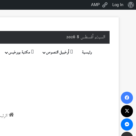
نبذة
AMP
Log In
عن
ووردبريس
السبت, أغسطس 8 2026
رئيسية
أرخبيل النصوص
مكتبة بورخيس
فيسبوك
‫X
الرئيس
ماسنجر
مشاركة عبر البريد