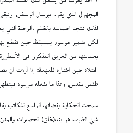
لا أحد يعرف من يشعل تلك الفتنة المنذرة
المجهول الذي يقوم بإرسال الرسائل، وت
لذلك فتجد احساسه بالظلم والوحدة التي يع
لكن ضمير موعود يستيقظ حين تقطع بهجة ا
بحمايتها من الحريق المذكور في الأسطورة ق
ابتلاه حين اختاره للمهمة: إذا أردت ان ت
طقس مقدس، وهذا ما يفعله موعود فيتطهر بالن
سمحت الحكاية بفضائها الواسع للكاتب بفان
شيّ الطوب هو بناء(خلق) الحضارات والمدن،