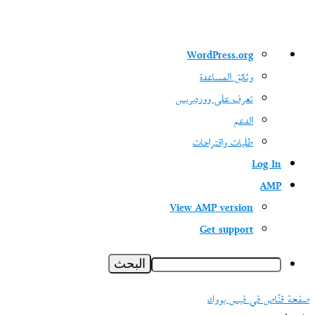
نبذة
WordPress.org
عن
وثائق المساعدة
ووردبريس
تعرف على ووردبريس
الدعم
طلبات واقتراحات
Log In
AMP
View AMP version
Get support
البحث
صفحة قنّاص في فيس بووك