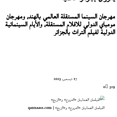
مهرجان السينما المستقلة العالمي بالهند، ومهرجان
مومباي الدولي للافلام المستقلة، والأيام السينمائية
الدولية لفيلم التراث بالجزائر
تابع
على
X
17 ديسمبر، 2023
0
329
الفيلمان العمانيان «الدروج» و«الزيج» | qannaass.com