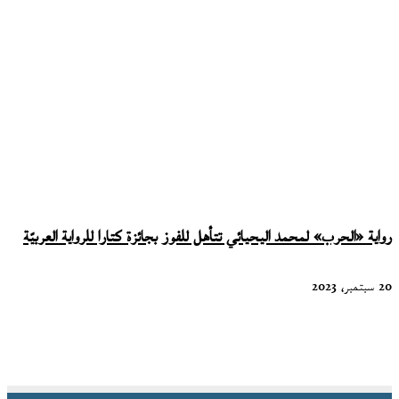
رواية «الحرب» لمحمد اليحيائي تتأهل للفوز بجائزة كتارا للرواية العربيّة
20 سبتمبر، 2023