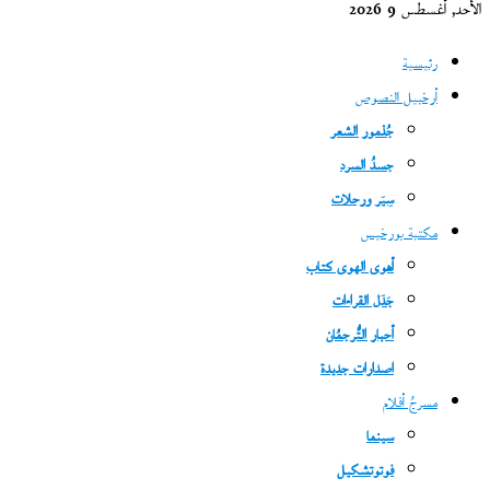
الأحد, أغسطس 9 2026
رئيسية
أرخبيل النصوص
جُذمور الشعر
جسدُ السرد
سِيَر ورحلات
مكتبة بورخيس
أهوى الهوى كتاب
جَدَل القراءات
أحبار التُّرجمُان
اصدارات جديدة
مسرحُ أفلام
سينما
فوتوتشكيل