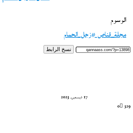
الوسوم
مجلة_قناص #زجل_الحمام
نسخ الرابط
تابع
على
X
17 ديسمبر، 2023
0
329