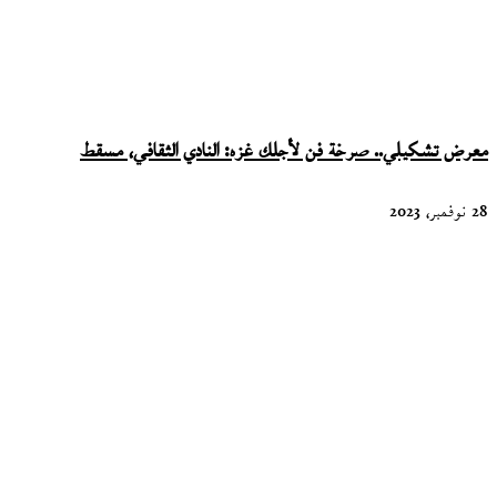
معرض تشكيلي.. صرخة فن لأجلك غزه: النادي الثقافي، مسقط
28 نوفمبر، 2023