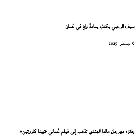
سيف الرحبي يكتبُ يمامةَ وادٍ في عُمان
6 ديسمبر، 2025
جائزة مهرجان مالدا الهندي تذهب إلى فيلم عُماني «بيتا كاروتين»