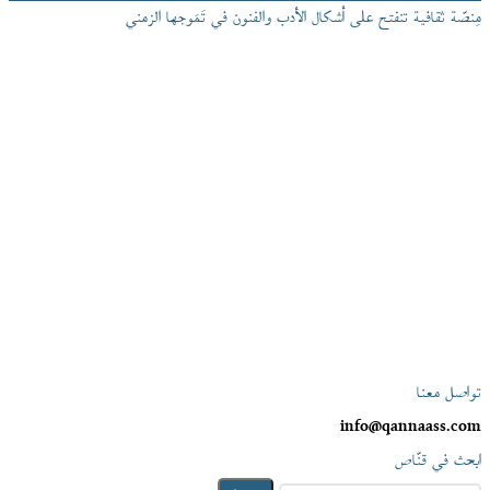
مِنصّة ثقافية تنفتح على أشكال الأدب والفنون في تَمَوجها الزمني
تواصل معنا
info@qannaass.com
ابحث في قنّاص