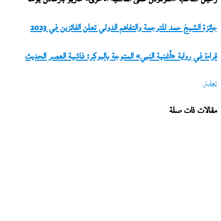
جائزة
جائزة الشيخ حمد للترجمة والتفاهم الدولي تعلن الفائزين في 2023
الشيخ
قراءة
قراءة في رواية «أغنية النبي» المتوجة بالبوكر: فاشية العصر الحديث
حمد
في
للترجمة
تعليق
رواية
والتفاهم
«أغنية
الدولي
مقالات ذات صلة
النبي»
تعلن
المتوجة
الفائزين
بالبوكر:
في
فاشية
2023
العصر
الحديث