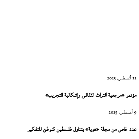
«الفردوس
على الناصية
الأخرى»
ماريو بارغاس
يوسا
12 أغسطس، 2025
مؤتمر «مرجعية التراث الثقافي وإشكالية التجريب»
9 أغسطس، 2025
عدد خاص من مجلة «هوية» يتناول فلسطين كـوطن للتفكير