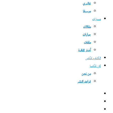
غاليري
موسيقا
مسارات
مقالات
حوارات
ملفات
أخبار ثقافية
الكتاب قنّاص
كن قنّاصا
من نحن
قواعد النشر
فيسبوك
‫X
‫YouTube