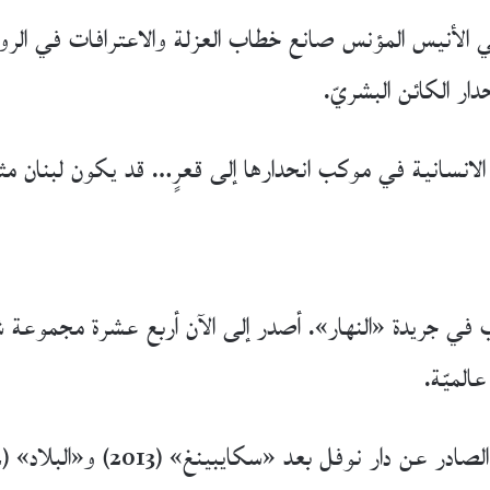
راقي الأنيس المؤنس صانع خطاب العزلة والاعترافات في الروا
دار الكائن البشريّ.
لانسانية في موكب انحدارها إلى قعرٍ… قد يكون لبنان مث
في جريدة «النهار». أصدر إلى الآن أربع عشرة مجموعة شع
الميّة.