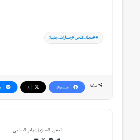
#مجلة_قناص #إصدارات_جديدة
شاركها
فيسبوك
‫X
م
المحرر المسؤول: زاهر السالمي