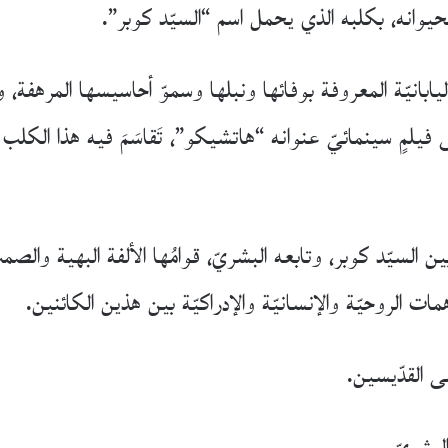
حيوانه، بكلبه الذي يحمل اسم “السيّد كوبر”.
ابانيّة المعروفة بوفائها ونبلها وسموّ أحاسيسها المرهفة، 
إلى فيلمٍ سينمائيّ عنوانه “هاتشيكو”، تَقاسَمَ فيه هذا الكل
 السيّد كوبر، وتابعه البشريّ، قوامُها الألفة البهية والص
ات الروحيّة والإنسانيّة والإدراكيّة بين هذين الكائنين.
 القدّيسين.