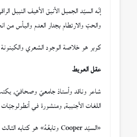
إنّه السيّد الجميل الأنيق الأهيف النبيل ال
والحبّ والارتطام بجدار العدم واليأس من انح
كوبر هو خلاصة الوجود الشعري والكينونة ا
عقل العويط
شاعر وناقد وأستاذ جامعيّ وصحافيّ، يكتب 
اللغات الأجنبية، ومنشورة في أنطولوجيّات ع
«السيّد Cooper وتابعُهُ» هو كتابه الثالث الصادر عن دار نوفل بعد «سكايبينغ» (2013) و«البلاد» (2022).