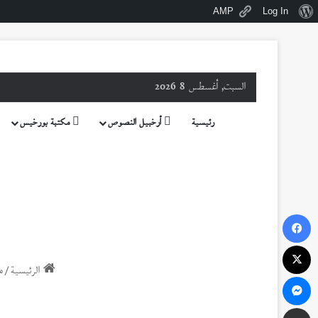
نبذة
AMP
Log In
عن
ووردبريس
السبت, أغسطس 8 2026
رئيسية
أرخبيل النصوص
مكتبة بورخيس
فيسبوك
‫X
الرئيسية
/
م
ماسنجر
مشاركة عبر البريد