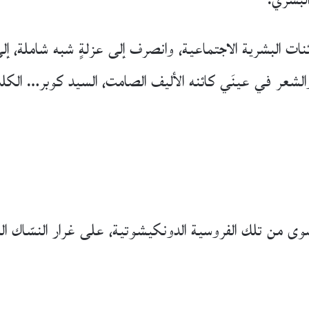
لبشريّ.
ائنات البشرية الاجتماعية، وانصرف إلى عزلةٍ شبه شاملة، إ
 والشعر في عينَي كائنه الأليف الصامت، السيد كوبر… الكل
سوى من تلك الفروسية الدونكيشوتية، على غرار النسّاك الم