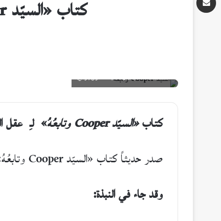
كتاب «السيّد Cooper وتابعُهُ» للكاتب والشاعر اللبنانيّ عقل العويط
غلاف الكتاب (دار هاشيت أنطوان/نوفل)
كتاب
«السيّد
Cooper
وتابعُهُ
»
لـِ
عقل ا
صدر حديثاً كتاب «السيّد Cooper وتابعُهُ» للكاتب والشاعر اللبنانيّ عقل العويط عن
وقد جاء في النبذة: