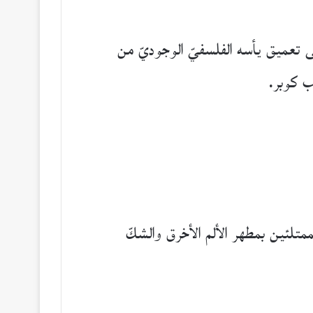
لى تعميق يأسه الفلسفيّ الوجوديّ من
ب كوبر.
متلئين بمطهر الألم الأخرق والشكّ