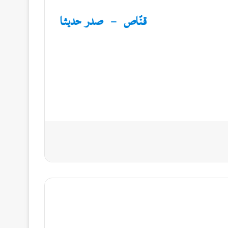
قنّاص – صدر حديثا