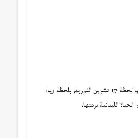
شهادةٌ عن لحظاتٍ من حياة لبنان في حفرة الأمل القتيل واليأس والخلاص المستحيل، حيث تجتمع فيها لحظة 17 تشرين الثورية، بلحظة وباء