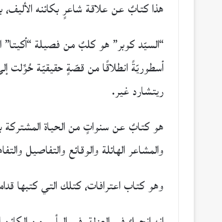
هذا كتابٌ عن علاقة شاعرٍ بكائنه الأليف، ب
“السيّد كوبر” هو كلبٌ من فصيلة “أكيتا” الي
أسطوريّةً انطلاقًا من قصّةٍ حقيقيّة حُوِّلت 
ريتشارد غير.
هو كتابٌ عن سنواتٍ من الحياة المشتركة بين
والمشاعر الهائلة والوقائع والتفاصيل والتفاهم
وهو كتاب اعترافات، كتلك التي كتبها قدامى