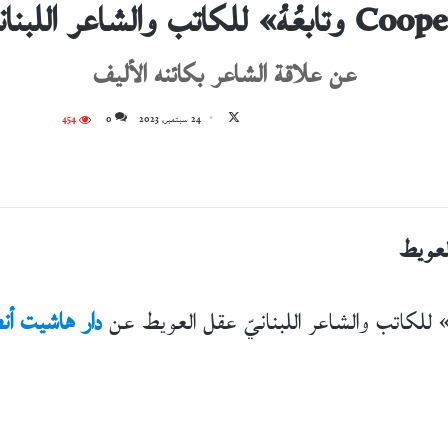
عن علاقة الشاعر بكائنه الأليف
تابع
24 سبتمبر، 2023
0
454
على
X
لعويط
دار هاشيت أن