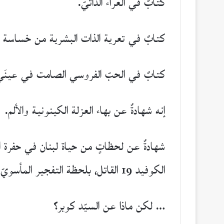
كتابٌ في العراء الذاتيّ.
كتابٌ في تعرية الذات البشرية من خساسة ا
كتابٌ في الحبّ الفروسي الصامت في عينَي 
إنه شهادةٌ عن بهاء العزلة الكينونية والألم.
الكوفيد 19 القاتل، بلحظة التفجير المأسويّ الذي أصاب بيروت في الرابع من آب 2020، وبلحظة انهيار الحياة اللبنانية برمتها.
… لكن ماذا عن السيّد كوبر؟