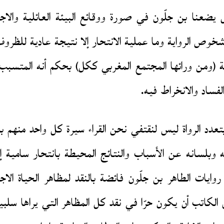
ل يضعنا بن جلّون في صورة ووقائع البيئة العائلية والاج
ص الرواية وما عملية الانتحار إلا نتيجة عادية للظروف ا
طنجة (ومن ورائها المجتمع المغربي ككل) بحكم أنه الم
فساد والانخراط فيه.
بتعدد الرواة ليس لنقتفي نحن القراء سيرة كل واحد منهم
لسانه عن الأسباب والنتائج المحيطة بانتحار سامية إلا 
ايات الطاهر بن جلّون فائضة بالنقد لمظاهر الحياة الاج
الكاتب أن يكون حرّا في نقد كل المظاهر التي يراها سل