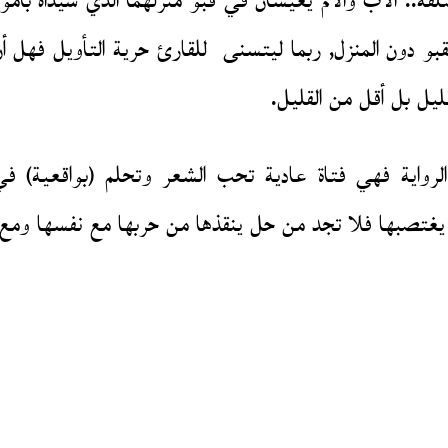
تلفة.. الأب والأم يعيشان في قبو منزلهما الذي شيداه بأ
 دون المنزل, ربما ليتسنى للقارئ حرية التأويل فهل أن
قليل بل أقل من القليل.
لرواية فهي فتاة عادية تحب الشعر وتحلم (بواقعية) ف
يغتصبها فلا تجد من حل ينقذها من حربها مع نفسها ومع 