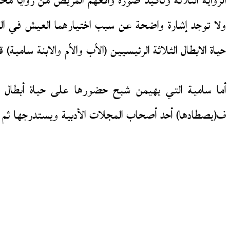
الرواية الثلاثة وتأكيد صورة واقعهم المريض من زوايا مخ
ولا توجد إشارة واضحة عن سبب اختيارهما العيش في القبو
حياة الابطال الثلاثة الرئيسيين (الأب والأم والابنة سامية) 
أما سامية التي يهيمن شبح حضورها على حياة أبطال ا
ف(يصطادها) أحد أصحاب المجلات الأدبية ويستدرجها ثم 