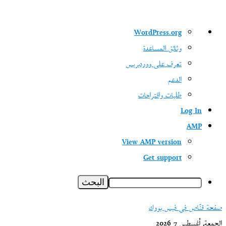
نبذة
WordPress.org
عن
وثائق المساعدة
ووردبريس
تعرف على ووردبريس
الدعم
طلبات واقتراحات
Log In
AMP
View AMP version
Get support
البحث
صفحة قنّاص في فيس بووك
الجمعة, أغسطس 7 2026