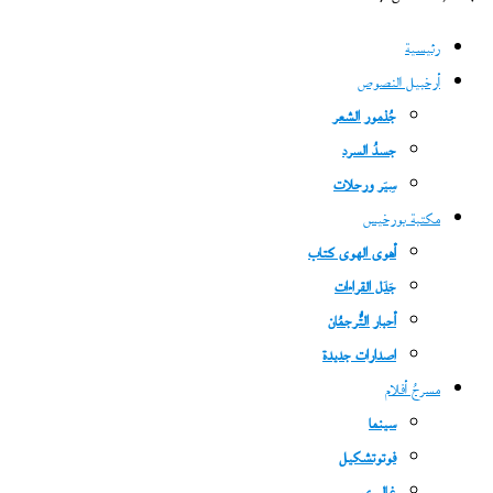
رئيسية
أرخبيل النصوص
جُذمور الشعر
جسدُ السرد
سِيَر ورحلات
مكتبة بورخيس
أهوى الهوى كتاب
جَدَل القراءات
أحبار التُّرجمُان
اصدارات جديدة
مسرحُ أفلام
سينما
فوتوتشكيل