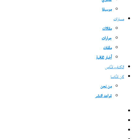
غاليري
موسيقا
مسارات
مقالات
حوارات
ملفات
أخبار ثقافية
الكتاب قنّاص
كن قنّاصا
من نحن
قواعد النشر
فيسبوك
‫X
‫YouTube