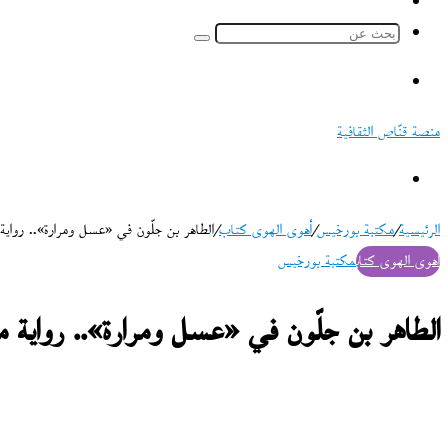
ملخص
الموقع
بحث
RSS
عن
القائمة
منصة قنّاص الثقافية
بحث
عن
الرئيسية
/
مكتبة بورخيس
/
أهوى الهوى كتاب
/
الطاهر بن جلّون في «عسل ومرارة».. رواية
أهوى الهوى كتاب
مكتبة بورخيس
الطاهر بن جلّون في «عسل ومرارة».. رواية م
تابع
على