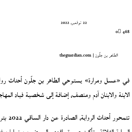
X
22 نوفمبر، 2022
0
468
الطاهر بن جلّون | theguardian.com
في «عسل ومرارة» يستوحي الطاهر بن جلّون أحداث روايته
الابنة والابنان آدم ومنصف، إضافة إلى شخصية فياد المهاجر
تتمحو