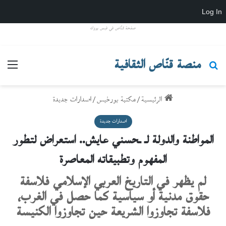
Log In
صفحة قنّاص في فيس بووك
منصة قنّاص الثقافية
بحث عن
القائ
الرئيسية
/
مكتبة بورخيس
/
اصدارات جديدة
اصدارات جديدة
المواطنة والدولة لـ ـحسني عايش.. استعراض لتطور
المفهوم وتطبيقاته المعاصرة
لم يظهر في التاريخ العربي الإسلامي فلاسفة
حقوق مدنية أو سياسية كما حصل في الغرب،
فلاسفة تجاوزوا الشريعة حين تجاوزوا الكنيسة