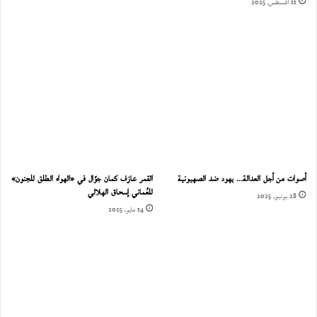
11 أغسطس، 2025
أصوات من أجل العدالة… يهود ضد الصهيونية
القمر عازف كمان جوّال في «الهواء الطلق للجنون»
للعُماني إسحاق الهلالي
28 يونيو، 2025
14 مايو، 2025