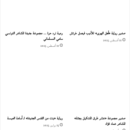
صدور رواية «أهل الهوى» للأديب فيصل خرتش
رمية نرد حرة … مجموعة جديدة للشاعر التونسي
سامي المسلماني
11 أغسطس، 2025
11 أغسطس، 2025
صدور مجموعة «عشر طرق للتنكيل بجثة»
رواية «بنت من القدس الجديدة» لـ أسامة العيسة
للشاعر عماد فؤاد
15 يوليو، 2025