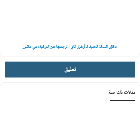
الحديد
ا
لـ
ن
أوغوز
ي
آتاي
ة
|
ترجمتها
عن
التركية:
حكاؤو السكة الحديد لـ أوغوز آتاي | ترجمتها عن التركية: مي عاشور
مي
عاشور
تعليق
مقالات ذات صلة