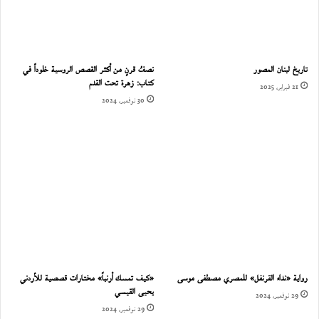
تاريخ لبنان المصور
نصفُ قرنٍ من أكثر القصص الروسية خلوداً في
كتاب: زهرة تحت القدم
21 فبراير، 2025
30 نوفمبر، 2024
رواية «نداء القرنفل» للمصري مصطفى موسى
«كيف تمسك أرنباً» مختارات قصصية للأردني
يحيى القيسي
29 نوفمبر، 2024
29 نوفمبر، 2024