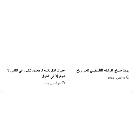
رواية «سياج الغزالة» للفلسطيني ناصر رباح
«منزل الذكريات» لـ محمود شقير.. في القدس لا
نجاة، إلا في الخيال
30 أكتوبر، 2024
30 أكتوبر، 2024