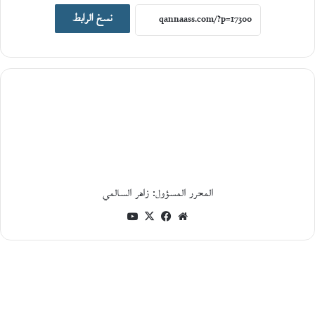
اصدارات جديدة
نسخ الرابط
19
يونيو،
2026
ا
ل
ت
ا
ر
ي
خ
ا
ل
المحرر المسؤول: زاهر السالمي
ا
ج
موقع
فيسبوك
‫X
‫YouTube
ت
الويب
م
ا
ع
ي
و
ا