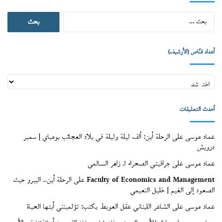
البحث
عن:
أعداد قنّاص (الأرشيف)
أعداد
قنّاص
(الأرشيف)
أحدث التعليقات
عماد موسى
على
الرحلة أين: ألف ليلة وليلة في بلاد العجائب بومباي | سمير
درويش
عماد موسى
على
جرافيتي الصحراء لـ زاهر السالمي
Faculty of Economics and Management
على
الرحلة أين.. البيرو حيث
الصعود إلى الغيم | خليل النعيمي
عماد موسى
على
الشاعر اللبناني عقل العويط يكتب: تؤلمينني أيتها الحياة