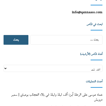
info@qannaass.com
ابحث في قنّاص
البحث
عن:
أعداد قنّاص (الأرشيف)
أعداد
قنّاص
(الأرشيف)
أحدث التعليقات
عماد موسى
على
الرحلة أين: ألف ليلة وليلة في بلاد العجائب بومباي | سمير
درويش