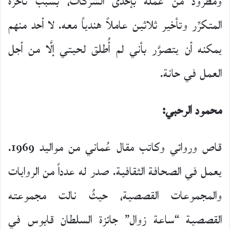
ومطرود من عمله بإحدى الشركات، بسبب تأخُّره
المتكرِّر وتأخير ثلاثين عاملاً هندياً معه. لا أحد منهم
يمكنه أن يتصوَّر بأني لم أُطلق لحيتي إلَّا من أجل
العمل في حانة.
محمود الرحبي:
قاص وروائي وكاتب مقال عُماني من مواليد 1969.
يعمل في الصحافة الثقافية. صدر له عدداً من الروايات
والمجموعات القصصية، حيثُ نالت مجموعته
القصصية “ساعة زوال” جائزة السلطان قابوس في