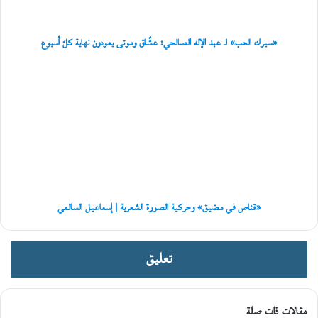
و
وموتى
ع
يعودون
ل
نهاية
ي
«سيرك الحب» لـ عبد الإله الصالحي: عشّاق وموتى يعودون نهاية كلّ أسبوع
كلّ
ا
أسبوع
ل
«قناص
عُ
في
م
مضيق»
ا
وحركية
ن
الصورة
ي
الشعرية
ة
|
إسماعيل
السالمي
«قناص في مضيق» وحركية الصورة الشعرية | إسماعيل السالمي
تعليق
مقالات ذات صلة