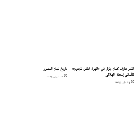
القمر عازف كمان جوّال في «الهواء الطلق للجنون»
تاريخ لبنان المصور
للعُماني إسحاق الهلالي
21 فبراير، 2025
14 مايو، 2025