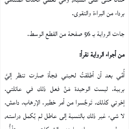
حناناً حتى على الشياه، وهي تغطي الحدث المتنامي
برداء من البراءة والتقوى.
جاءت الرواية بـ 56 صفحة من القطع الوسط.
من أجواء الرواية نقرأ:
أُمِّي بعد أن أطلقتُ لحيتي فجأة صارت تنظر إليَّ
بريبة. ليست الوحيدة مَنْ فعل ذلك في عائلتي.
إخوتي كذلك. تَوجَّسوا من أمر خطير. الإرهاب. داعش.
لا شيء غير ذلك بالنسبة إلى عاطل لم يُكمل دراسته،