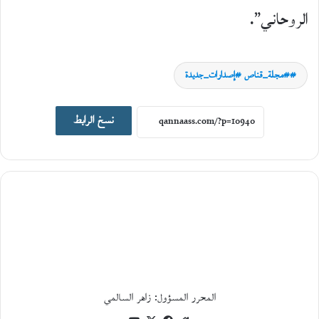
الروحاني”.
#مجلة_قناص #إصدارات_جديدة
اصدارات جديدة
نسخ الرابط
19
يونيو،
2026
ا
ل
ت
ا
ر
ي
خ
ا
ل
المحرر المسؤول: زاهر السالمي
ا
ج