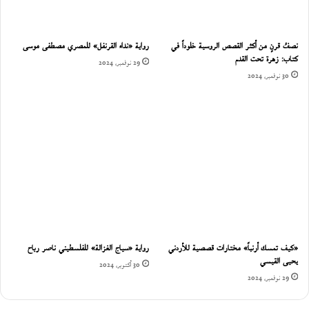
نصفُ قرنٍ من أكثر القصص الروسية خلوداً في
رواية «نداء القرنفل» للمصري مصطفى موسى
كتاب: زهرة تحت القدم
29 نوفمبر، 2024
30 نوفمبر، 2024
«كيف تمسك أرنباً» مختارات قصصية للأردني
رواية «سياج الغزالة» للفلسطيني ناصر رباح
يحيى القيسي
30 أكتوبر، 2024
29 نوفمبر، 2024