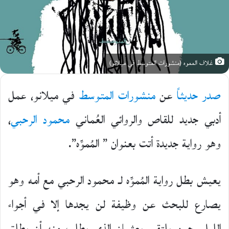
غلاف المموه (منشورات المتوسط في ميلانو)
صدر حديثاً
عن
منشورات المتوسط
في ميلانو، عمل
أدبي جديد للقاص والروائي العُماني
محمود الرحبي
،
وهو رواية جديدة أتت بعنوان ” المُموِّه”.
يعيش بطل رواية المُموِّه لـ محمود الرحبي مع أمه وهو
يصارع للبحث عن وظيفة لن يجدها إلا في أجواء