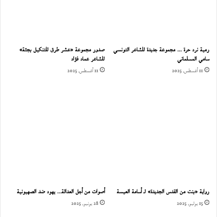
رمية نرد حرة … مجموعة جديدة للشاعر التونسي
صدور مجموعة «عشر طرق للتنكيل بجثة»
سامي المسلماني
للشاعر عماد فؤاد
11 أغسطس، 2025
11 أغسطس، 2025
رواية «بنت من القدس الجديدة» لـ أسامة العيسة
أصوات من أجل العدالة… يهود ضد الصهيونية
15 يوليو، 2025
28 يونيو، 2025