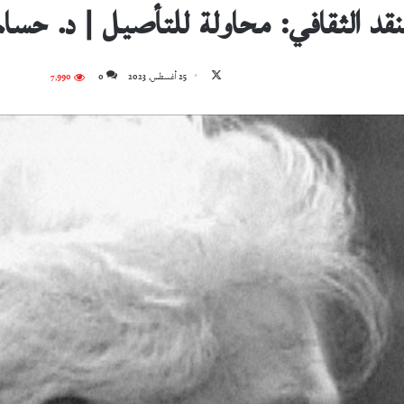
قد الثقافي: محاولة للتأصيل | د. حسا
تابع
25 أغسطس، 2023
0
7٬990
على
X