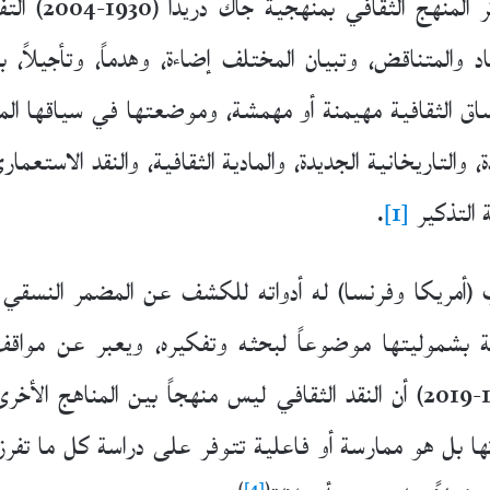
ثر المنهج الثقافي بمنهجية جاك دريدا
(-2004
والمتناقض، وتبيان المختلف إضاءة، وهدماً، وتأجيلاً، 
ساق الثقافية مهيمنة أو مهمشة، وموضعتها في سياقها الم
 والتاريخانية الجديدة، والمادية الثقافية، والنقد الاستعما
 التذكير
[1]
.
رب (أمريكا وفرنسا) له أدواته للكشف عن المضمر النسقي 
بشموليتها موضوعاً لبحثه وتفكيره، ويعبر عن مواقف إ
(1936-2019) أن النقد الثقافي ليس منهجاً بين المناهج ا
ها بل هو ممارسة أو فاعلية تتوفر على دراسة كل ما تفر
)
[4]
(