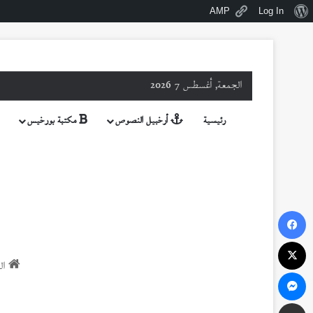
نبذة
AMP
Log In
عن
ووردبريس
الجمعة, أغسطس 7 2026
رئيسية
أرخبيل النصوص
مكتبة بورخيس
فيسبوك
‫X
الر
ماسنجر
مشاركة عبر البريد