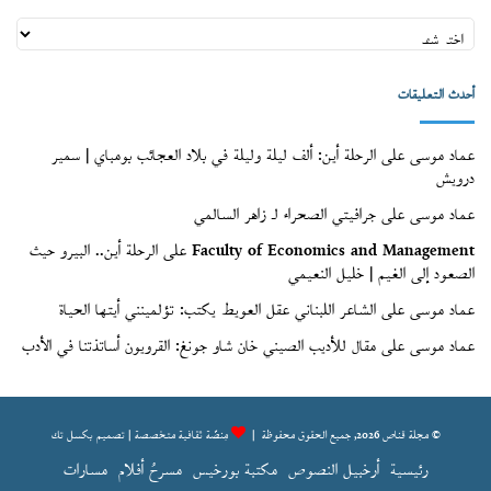
أعداد
قنّاص
(الأرشيف)
أحدث التعليقات
عماد موسى
على
الرحلة أين: ألف ليلة وليلة في بلاد العجائب بومباي | سمير
درويش
عماد موسى
على
جرافيتي الصحراء لـ زاهر السالمي
Faculty of Economics and Management
على
الرحلة أين.. البيرو حيث
الصعود إلى الغيم | خليل النعيمي
عماد موسى
على
الشاعر اللبناني عقل العويط يكتب: تؤلمينني أيتها الحياة
عماد موسى
على
مقال للأديب الصيني خان شاو جونغ: القرويون أساتذتنا في الأدب
© مجلة قناص 2026, جميع الحقوق محفوظة |
مِنصّة ثقافية متخصصة | تصميم
بكسل تك
رئيسية
أرخبيل النصوص
مكتبة بورخيس
مسرحُ أفلام
مسارات