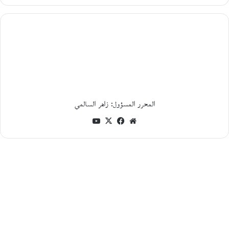
12
أغسطس،
2025
م
ؤ
ت
م
ر
«
م
المحرر المسؤول: زاهر السالمي
ر
موقع
فيسبوك
‫X
‫YouTube
ج
ع
الويب
ي
ة
ا
ل
ت
ر
ا
ث
ا