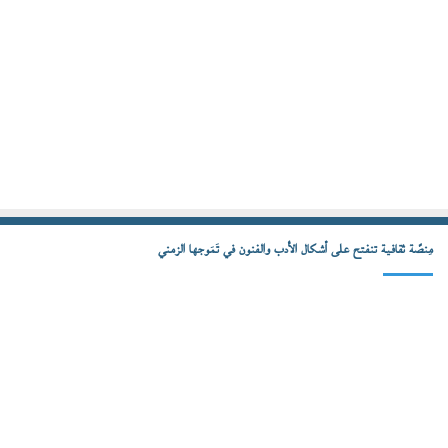
مِنصّة ثقافية تنفتح على أشكال الأدب والفنون في تَمَوجها الزمني