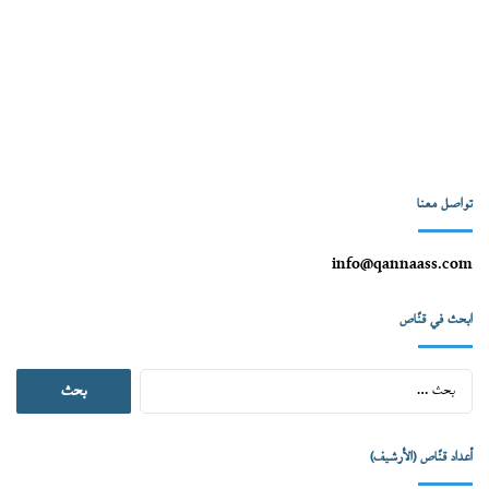
تواصل معنا
info@qannaass.com
ابحث في قنّاص
البحث
عن:
أعداد قنّاص (الأرشيف)