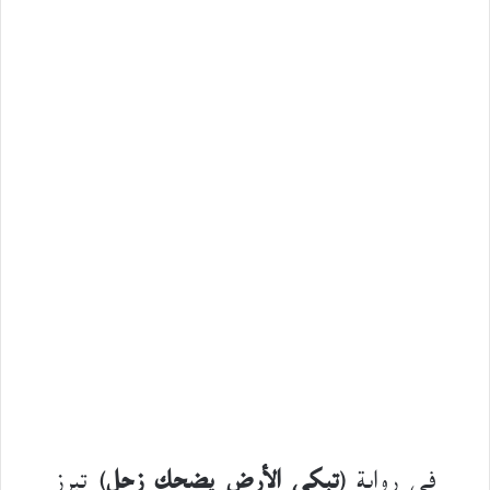
في رواية (
تبكي الأرض يضحك زحل
) تبرز