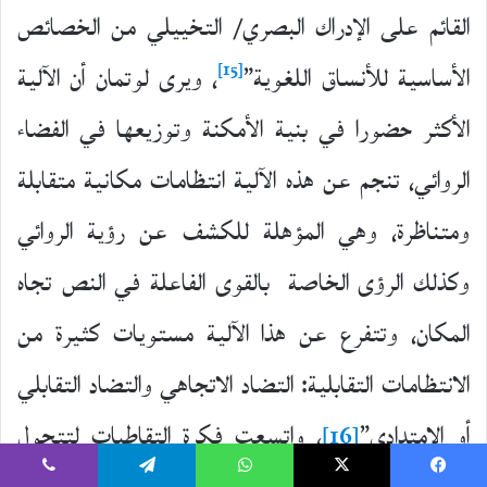
القائم على الإدراك البصري/ التخييلي من الخصائص
[15]
الأساسية للأنساق اللغوية”
، ويرى لوتمان أن الآلية
الأكثر حضورا في بنية الأمكنة وتوزيعها في الفضاء
الروائي، تنجم عن هذه الآلية انتظامات مكانية متقابلة
ومتناظرة، وهي المؤهلة للكشف عن رؤية الروائي
وكذلك الرؤى الخاصة بالقوى الفاعلة في النص تجاه
المكان، وتتفرع عن هذا الآلية مستويات كثيرة من
الانتظامات التقابلية: التضاد الاتجاهي والتضاد التقابلي
أو الامتدادي”
[16]
، واتسعت فكرة التقاطبات لتتحول
يسبوك
‫X
واتساب
تيلقرام
ڤايبر