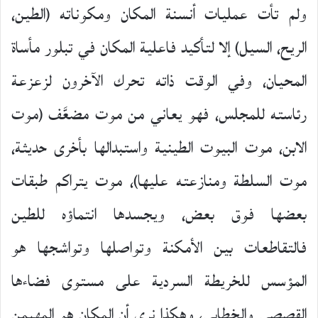
ولم تأت عمليات أنسنة المكان ومكوناته (الطين،
الريح، السيل) إلا لتأكيد فاعلية المكان في تبلور مأساة
المحيان، وفي الوقت ذاته تحرك الآخرون لزعزعة
رئاسته للمجلس، فهو يعاني من موت مضعَّف (موت
الابن، موت البيوت الطينية واستبدالها بأخرى حديثة،
موت السلطة ومنازعته عليها)، موت يتراكم طبقات
بعضها فوق بعض، ويجسدها انتماؤه للطين
فالتقاطعات بين الأمكنة وتواصلها وتواشجها هو
المؤسس للخريطة السردية على مستوى فضاءها
القصصي والخطابي، وهكذا نرى أن المكان هو المهيمن