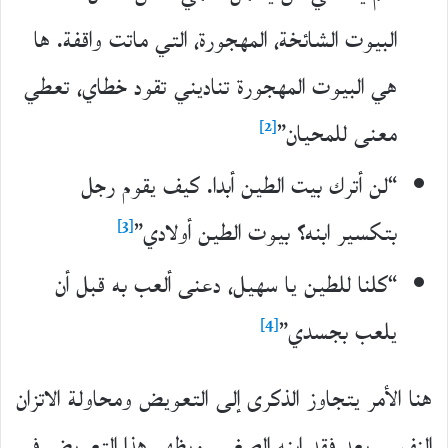
البيوت الشائخة، المهجورة، التي ماتت واقفة. ها
هي البيوت المهجورة تناديني تقود خطاي، تعطي
[2]
معنى للمحيان”
“لن أترك بيت الطين أبدا. كيف يقوم رجل
[3]
بتكسير ابنه؟ بيوت الطين أولادي”
“كلنا للطين يا سهيل، دعنى ألعب به قبل أن
[4]
يلعب بجسدي”
هنا الأمر يتجاوز الذكرى إلى التعويض ومحاولة الاتزان
النفسي بعد فقد ابنه الصغير، ويظهر هذا التعويض في