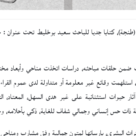
زيع (طنجة)، كتابا جديا للباحث سعيد بوخليط تحت عنوان : حي
ت ضمن حلقات مباحثه، دراسات اتخذت مناحي وأبعاد مخت
همت وقائع غير معلومة أو متداولة لدى عموم القراء بال
ثار حيوات استثنائية على غير هدى السهل، المعتاد، التقل
ة ذات حس إنساني وجمالي شفاف للغاية، ذكي بأحلامه، وحا
لتراث البشري، بإرسائها لمتون جمالية وفق مشارب ومناحي