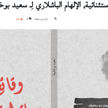
ستثنائية، الإلهام الباشلاري لِـ سعيد ب
تابع
13 يوليو، 2023
0
241
على
X