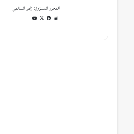
المحرر المسؤول: زاهر السالمي
موقع
فيسبوك
‫X
‫YouTube
الويب
أقرأ التالي
اصدارات جديدة
19
يونيو،
2026
ال