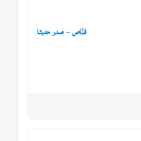
قنّاص – صدر حديثا