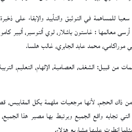
يا للمساهمة في التوثيق والتأبيد والإبقاء على ذخيرة ال
أرسى معالمها : غاستون باشلار، لوي ألتوسير، ألبير كامو،
وكي موراكامي، محمد عابد الجابري، غالب هلسا.
من قبيل: الشغف، العصامية، الإلهام، التعليم، التربية، 
ذاك الحجم، لأنها مرجعيات ملهمة بكل المقاييس، قصد
 التي تجابه واقع الجميع ويرتبط بها مصير هذا الجميع، ث
 مثلما انطوت عليها مشاريع هؤلاء.