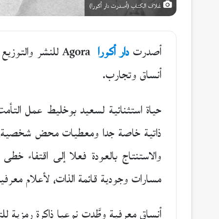
غلاف الكتاب (أصدرت دار أكورا)
أصدرت
دار أكورا
Agora للنشر والتو
أنساق وتجارب.
حياة استثنائية لسعيد بوخليط عمل التأم
ذاتية خاصة جدا ومعطيات محض شخصية، استل
والاستنتاج بالعودة فعلا إلى اقتفاء خطى آ
مسارات وجودية قائمة الذات، لأعلام معرفي
أنساق معرفية وطَّدت نوعيا ذاكرة رمزية ل