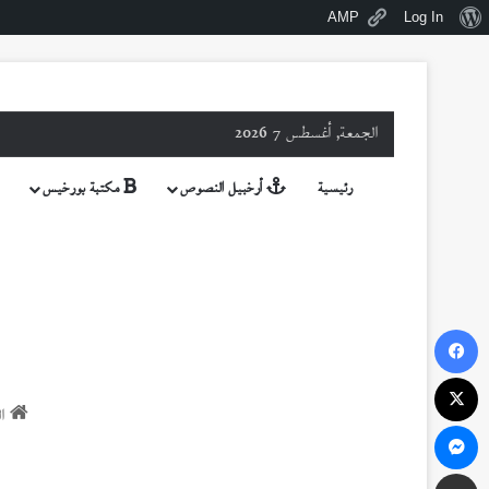
نبذة
AMP
Log In
عن
ووردبريس
الجمعة, أغسطس 7 2026
رئيسية
أرخبيل النصوص
مكتبة بورخيس
فيسبوك
‫X
ال
ماسنجر
مشاركة عبر البريد