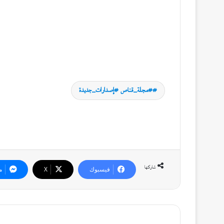
#مجلة_قناص #إصدارات_جديدة
شاركها
فيسبوك
‫X
م