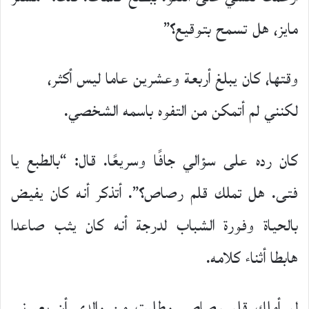
مايز، هل تسمح بتوقيع؟”
وقتها، كان يبلغ أربعة وعشرين عاما ليس أكثر،
لكنني لم أتمكن من التفوه باسمه الشخصي.
كان رده على سؤالي جافًا وسريعًا. قال: “بالطبع يا
فتى. هل تملك قلم رصاص؟”. أتذكر أنه كان يفيض
بالحياة وفورة الشباب لدرجة أنه كان يثب صاعدا
هابطا أثناء كلامه.
لم أملك قلم رصاص، وطلبت من والدي أن يعيرني