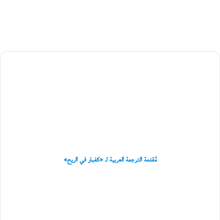
ا
:
س
ي
ر
ة
ذ
مُقدمة
ا
الترجمة
ت
ي
العربية
ة
لـ
ل
«كغبار
ل
في
ب
الريح»
ا
ش
و
ن
مُقدمة الترجمة العربية لـ «كغبار في الريح»
ا
ر
الفنانة
ي
كريستين
ا
جبران:
ا
الكولاج
ل