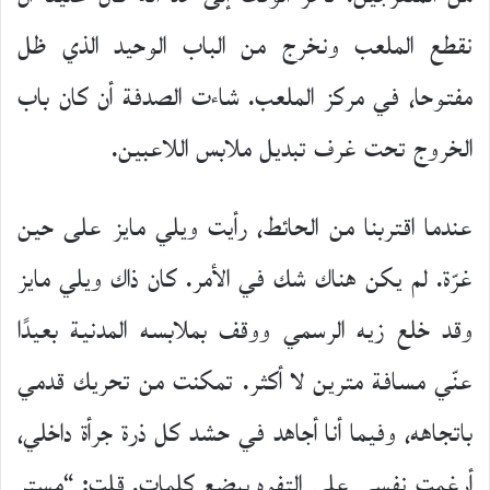
نقطع الملعب ونخرج من الباب الوحيد الذي ظل
مفتوحا، في مركز الملعب. شاءت الصدفة أن كان باب
الخروج تحت غرف تبديل ملابس اللاعبين.
عندما اقتربنا من الحائط، رأيت ويلي مايز على حين
غرّة. لم يكن هناك شك في الأمر. كان ذاك ويلي مايز
وقد خلع زيه الرسمي ووقف بملابسه المدنية بعيدًا
عنّي مسافة مترين لا أكثر. تمكنت من تحريك قدمي
باتجاهه، وفيما أنا أجاهد في حشد كل ذرة جرأة داخلي،
أرغمت نفسي على التفوه ببضع كلمات. قلت: “مستر