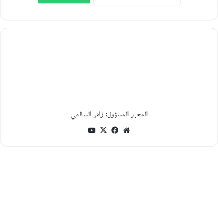
أ
ن
د
ر
ي
ه
ب
و
ل
ي
ن
.
المحرر المسؤول: زاهر السالمي
.
و
موقع
فيسبوك
‫X
‫YouTube
ط
الويب
ن
ي
أ
ف
ر
ي
ق
ي