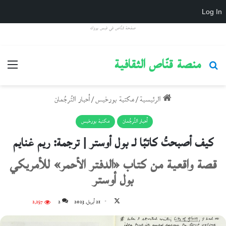
Log In
صفحة قنّاص في فيس بووك
منصة قنّاص الثقافية
بحث عن
القائ
الرئيسية
/
مكتبة بورخيس
/
أحبار التُرجُمان
أحبار التُرجُمان
مكتبة بورخيس
كيف أصبحتُ كاتبًا لـ بول أوستر | ترجمة: ريم غنايم
قصة واقعية من كتاب «الدفتر الأحمر» للأمريكي
بول أوستر
تابع
21 أبريل، 2023
2
2٬257
على
X