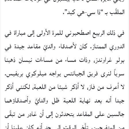
الملقّب بـ “ذا سي-هي كيد”.
في ذلك الربيع اصطحبوني للمرة الأولى إلى مباراة في
الدوري الممتاز. كان لأصدقاء والديّ مقاعد جيدة في
بولو غراوندز، وذات مساء من مساءات نيسان ذهبنا
سوياً لنرى فريق الجيانتس يواجه ميلوكوي بريفيس.
لا أعرف من فاز، لا أذكر شيئا من اللعبة، لكنني أذكر
جيدا أنه بعد نهاية اللعبة ظل والدايَّ وأصدقاؤهما
جالسين على المقاعد يتحدثون إلى أن غادر من تبقّى
من المتفرجين. تأخر الوقت إلى حد أنه كان علينا أن