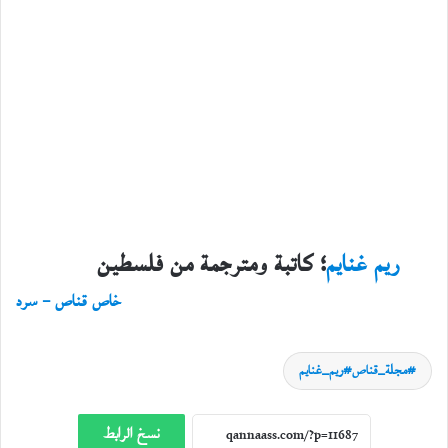
ريم غنايم
؛ كاتبة ومترجمة من فلسطين
خاص قناص – سرد
أهوى الهوى كتاب
مجلة_قناص#ريم_غنايم
29
يوليو،
نسخ الرابط
2026