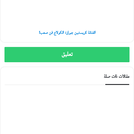
فن
س
صعب!
م
ر
ا
ء
الفنانة كريستين جبران: الكولاج فن صعب!
تعليق
مقالات ذات صلة