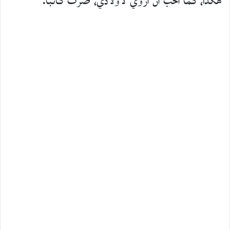
هكذا، كما أحبّ أن أروي لأولادي، صرتُ كاتبًا.