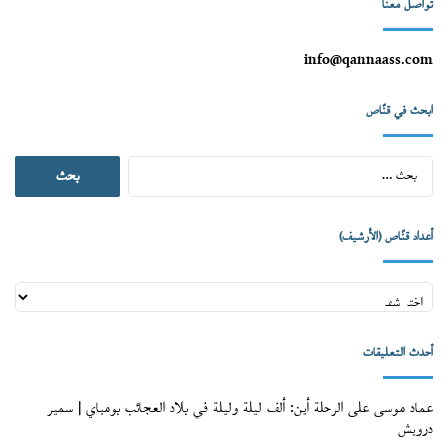
تواصل معنا
info@qannaass.com
ابحث في قنّاص
البحث
عن:
أعداد قنّاص (الأرشيف)
أعداد
قنّاص
(الأرشيف)
أحدث التعليقات
عماد موسى
على
الرحلة أين: ألف ليلة وليلة في بلاد العجائب بومباي | سمير
درويش