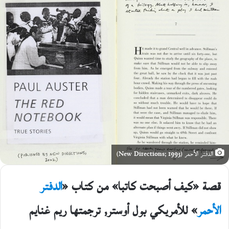
الدفتر الأحمر (New Directions; 1993)
قصة «كيف أصبحت كاتبا» من كتاب «
الدفتر
الأحمر
» للأمريكي بول أوستر, ترجمتها ريم غنايم