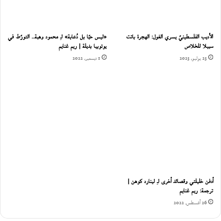
الأديب الفلسطينيّ يسري الغول: الهجرة باتت
«ليس حبًا بل دُعابة» لـِ محمود وهبة.. التورّط في
سبيلا للخلاص
يوتوبيا بديلة | ريم غنايم
23 يوليو، 2023
1 ديسمبر، 2022
أدفن خليلتي وقصائد أخرى لـِ لينارد كوهن |
ترجمة: ريم غنايم
26 أغسطس، 2022