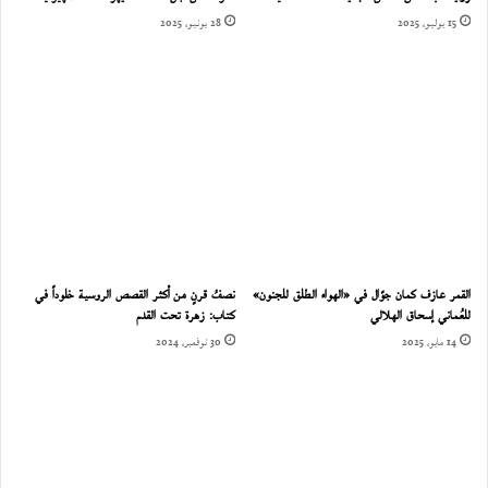
15 يوليو، 2025
28 يونيو، 2025
القمر عازف كمان جوّال في «الهواء الطلق للجنون»
نصفُ قرنٍ من أكثر القصص الروسية خلوداً في
للعُماني إسحاق الهلالي
كتاب: زهرة تحت القدم
14 مايو، 2025
30 نوفمبر، 2024