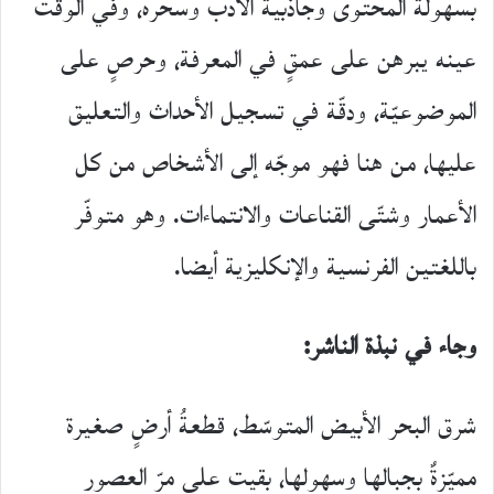
بسهولة المحتوى وجاذبية الأدب وسحره، وفي الوقت
عينه يبرهن على عمقٍ في المعرفة، وحرصٍ على
الموضوعيّة، ودقّة في تسجيل الأحداث والتعليق
عليها، من هنا فهو موجّه إلى الأشخاص من كل
الأعمار وشتّى القناعات والانتماءات. وهو متوفّر
باللغتين الفرنسية والإنكليزية أيضا.
وجاء في نبذة الناشر:
شرق البحر الأبيض المتوسّط، قطعةُ أرضٍ صغيرة
مميّزةٌ بجبالها وسهولها، بقيت على مرّ العصور