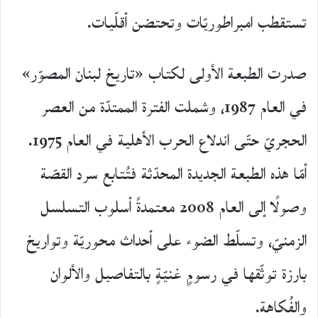
تستقطب امبراطوريّات وتحتضن أقلّيات.
صدرت الطبعة الأولى لكتاب «تاريخ لبنان المصوّر»
في العام 1987، وشملت الفترة الممتدّة من العصر
الحجريّ حتّى اندلاع الحرب الأهلية في العام 1975.
أمّا هذه الطبعة الجديدة المحدّثة فتُتابع سرد القصّة
وصولًا إلى العام 2008 معتمدةً أسلوب التسلسل
الزمنيّ، وتسلّط الضوء على أحداث محوريّة وتواريخ
بارزة توثّقها في رسومٍ غنيّةٍ بالتفاصيل والألوان
والفُكاهة.