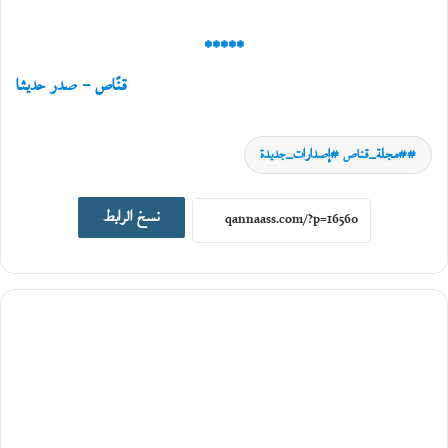
*****
قنّاص – صدر حديثا
#مجلة_قناص #إصدارات_جديدة
اصدارات جديدة
نسخ الرابط
19
يونيو،
2026
ا
ل
ت
ا
ر
ي
خ
ا