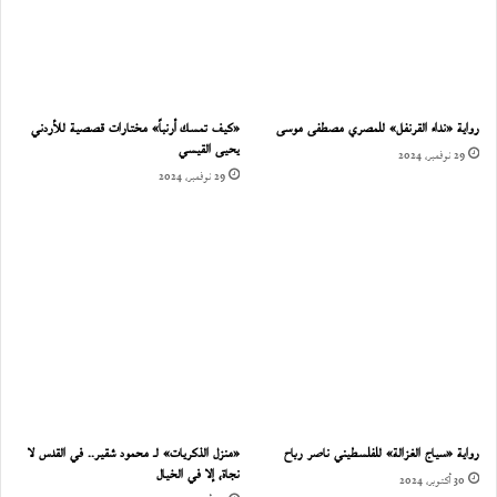
رواية «نداء القرنفل» للمصري مصطفى موسى
«كيف تمسك أرنباً» مختارات قصصية للأردني
يحيى القيسي
29 نوفمبر، 2024
29 نوفمبر، 2024
رواية «سياج الغزالة» للفلسطيني ناصر رباح
«منزل الذكريات» لـ محمود شقير.. في القدس لا
نجاة، إلا في الخيال
30 أكتوبر، 2024