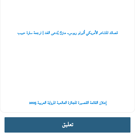
ريوس..
ي
منزلٌ
ب
يُدعى
و
الغد
ع
|
ل
ترجمة
ي
قصائد للشاعر الأمريكي ألبرتو ريوس.. منزلٌ يُدعى الغد | ترجمة سارة حبيب
سارة
ا
حبيب
ل
إعلان
عُ
القائمة
م
القصيرة
ا
للجائزة
ن
العالمية
ي
للرواية
ة
العربية
2025
إعلان القائمة القصيرة للجائزة العالمية للرواية العربية 2025
تعليق