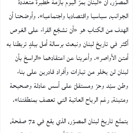
المصوّر، أن «لبنان يمرّ اليوم بأزمة خطيرة متعددة
الجوانب، سياسيا واقتصاديا واجتماعيا». وأوضحتا أن
الهدف من الكتاب هو «أن نشجّع القراء على الغوص
أكثر في تاريخ لبنان ونبعث برسالة أمل ببلدٍ تربطنا به
أمتن الأواصر». وأعربتا عن اعتقادهما «الراسخ بأن
لبنان لن يخلو من تيارات وأفراد قادرين على بناء
وطن سيّد وحرّ ومستقلّ على أسس عادلة وصحيحة
ومتينة، رغم الرياح العاتية التي تعصف بمنطقتنا».
يتمتّع تاريخ لبنان المصوّر، الذي يقع في 72 صفحة،