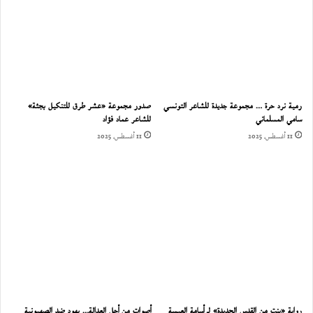
رمية نرد حرة … مجموعة جديدة للشاعر التونسي
صدور مجموعة «عشر طرق للتنكيل بجثة»
سامي المسلماني
للشاعر عماد فؤاد
11 أغسطس، 2025
11 أغسطس، 2025
رواية «بنت من القدس الجديدة» لـ أسامة العيسة
أصوات من أجل العدالة… يهود ضد الصهيونية