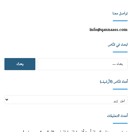
تواصل معنا
info@qannaass.com
ابحث في قنّاص
البحث
عن:
أعداد قنّاص (الأرشيف)
أعداد
قنّاص
(الأرشيف)
أحدث التعليقات