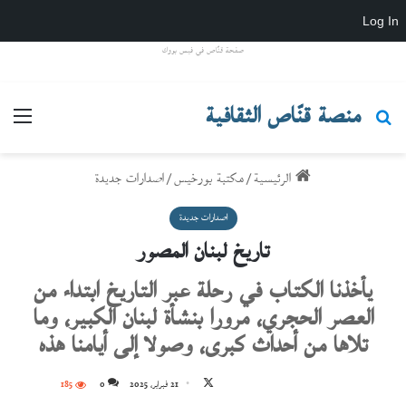
Log In
صفحة قنّاص في فيس بووك
منصة قنّاص الثقافية
بحث عن
القائ
الرئيسية
/
مكتبة بورخيس
/
اصدارات جديدة
اصدارات جديدة
تاريخ لبنان المصور
يأخذنا الكتاب في رحلة عبر التاريخ ابتداء من
العصر الحجري، مرورا بنشأة لبنان الكبير، وما
تلاها من أحداث كبرى، وصولا إلى أيامنا هذه
تابع
21 فبراير، 2025
0
185
دار هاشيت أنطوان
على