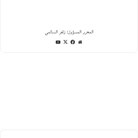
ل
ك
ا
ت
ب
المحرر المسؤول: زاهر السالمي
ا
ل
موقع
فيسبوك
‫X
‫YouTube
ف
الويب
ل
س
ط
ي
ن
ي
م
ح
م
د
ج
ب
ع
ي
ت