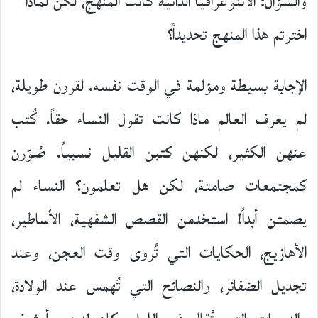
والسؤال: الاثنوغرافيا الذاتية كانت المنهج، لكن لماذا
اخترتم هذا المنهج تحديداً؟
الإجابة بسيطة ومؤلمة في الوقت نفسه. لقرون طويلة،
لم يعرف العالم ماذا كانت تقول النساء حقاً. كُتب
عنهن الكثير، لكنهن كتبن القليل نسبياً. صُوّرن
كمجتمعات صامتة، لكن هل تعلمون؟ النساء لم
يصمتن أبداً! استخدمن القصص الشفهية، الأساطير،
الأهازيج، الحكايات التي تُروى وقت العجن، وعند
تجديل الضفائر، والنصائح التي تُهمس عند الولادة،