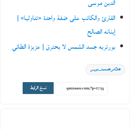
الدين موسى
القارئ والكاتب على ضفة واحدة «تداوليا» |
إينانه الصالح
بورتريه جسد الشمس لا يحترق | عزيزة الطائي
حوارات
قنّاص#محمد_عويس
23
يوليو،
نسخ الرابط
2026
ح
و
ا
ر
م
ع
ا