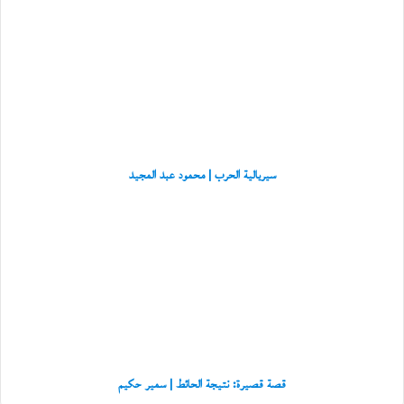
سيريالية
ي
الحرب
و
ر
|
و
محمود
ا
عبد
ي
المجيد
ت
ه
«
ل
ا
سيريالية الحرب | محمود عبد المجيد
ب
ر
قصة
ي
قصيرة:
د
نتيجة
إ
الحائط
ل
|
ى
سمير
غ
حكيم
زّ
ة
»
قصة قصيرة: نتيجة الحائط | سمير حكيم