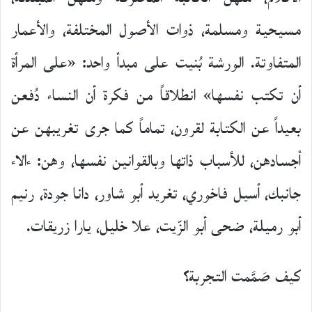
مسيحية ومسلمة، ذوات الأصول المختلفة، والأعمار
المتفاوتة. الورشة بُنيت على مبدأ واحد: «على المرأة
أن تكتب نفسها» انطلاقاً من فكرة أن النساء دُفعن
بعيداً عن الكتابة لقرون، تماماً كما جرى تغريبهن عن
أجسادهن، للأسباب ذاتها وبالقوانين نفسها، وهن: ءالاء
جانبك، أسيل فاخوري، تغريد أبو شاور، دانا جودة، رنيم
أبو رميلة، ضحى أبو الزّيت، علا خليل، يارا زريقات.
كيف صَمَّمت التجربة؟