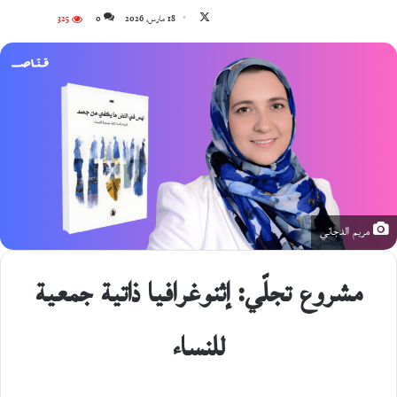
تابع
18 مارس، 2026
0
325
على
X
مريم الدجاني
مشروع تجلّي: إثنوغرافيا ذاتية جمعية
للنساء