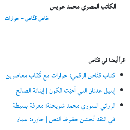
الكاتب المصري محمد عويس
خاص قنّاص – حوارات
اقرأ أيضا في قنّاص
كتاب قنّاص الرقمي: حوارات مع كُتّاب معاصرين
إيتيل عدنان التي أحبّت الكون | إينانة الصالح
الروائي السوري محمد شويحنة: معرفة بسيطة
في النقد تُحسّن حظوظ النص | حاوره: عماد