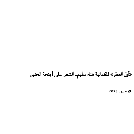
«أول العطر» للعُمانية هناء سليم.. الشعر على أجنحة الحنين
31 مايو، 2024