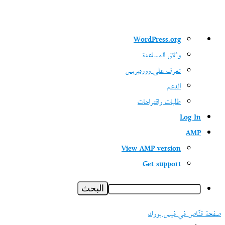
نبذة
WordPress.org
عن
وثائق المساعدة
ووردبريس
تعرف على ووردبريس
الدعم
طلبات واقتراحات
Log In
AMP
View AMP version
Get support
البحث
صفحة قنّاص في فيس بووك