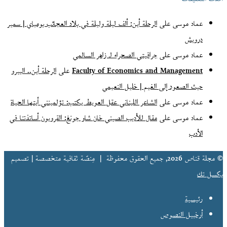
(الأرشيف)
عماد موسى
على
الرحلة أين: ألف ليلة وليلة في بلاد العجائب بومباي | سمير
درويش
عماد موسى
على
جرافيتي الصحراء لـ زاهر السالمي
Faculty of Economics and Management
على
الرحلة أين.. البيرو
حيث الصعود إلى الغيم | خليل النعيمي
عماد موسى
على
الشاعر اللبناني عقل العويط يكتب: تؤلمينني أيتها الحياة
عماد موسى
على
مقال للأديب الصيني خان شاو جونغ: القرويون أساتذتنا في
الأدب
© مجلة قناص 2026, جميع الحقوق محفوظة |
مِنصّة ثقافية متخصصة | تصميم
بكسل تك
رئيسية
أرخبيل النصوص