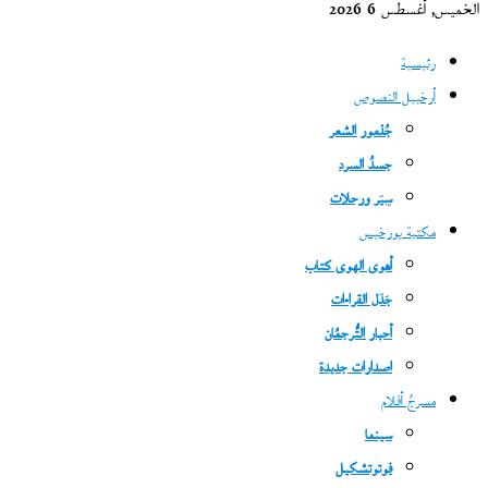
الخميس, أغسطس 6 2026
رئيسية
أرخبيل النصوص
جُذمور الشعر
جسدُ السرد
سِيَر ورحلات
مكتبة بورخيس
أهوى الهوى كتاب
جَدَل القراءات
أحبار التُّرجمُان
اصدارات جديدة
مسرحُ أفلام
سينما
فوتوتشكيل