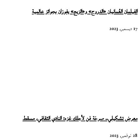
الفيلمان العُمانيان «الدروج» و«الزيج» يفوزان بجوائز عالمية
17 ديسمبر، 2023
معرض تشكيلي.. صرخة فن لأجلك غزه: النادي الثقافي، مسقط
28 نوفمبر، 2023