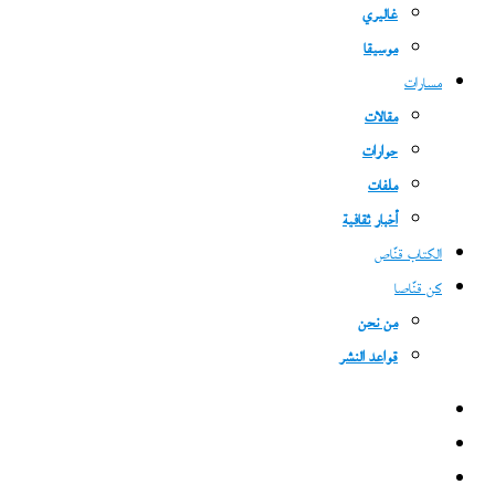
غاليري
موسيقا
مسارات
مقالات
حوارات
ملفات
أخبار ثقافية
الكتاب قنّاص
كن قنّاصا
من نحن
قواعد النشر
فيسبوك
‫X
‫YouTube