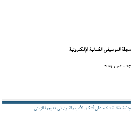
مجلة الموسيقى العُمانية الإلكترونية
27 سبتمبر، 2023
مِنصّة ثقافية تنفتح على أشكال الأدب والفنون في تَمَوجها الزمني