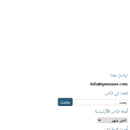
تواصل معنا
info@qannaass.com
ابحث في قنّاص
البحث
عن:
أعداد قنّاص (الأرشيف)
أعداد
قنّاص
أحدث التعليقات