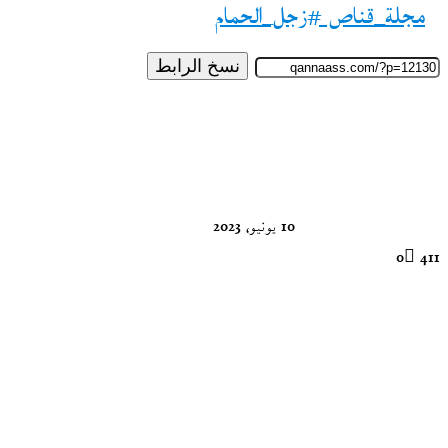
مجلة_قناص #زجل_الحمام
نسخ الرابط
تابع
على
X
10 يونيو، 2023
0
411