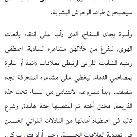
سيصبحون طرائد الوحوش البشرية.
وأسوة بجاك السفاح، الذي دأب على انتقاء بائعات
الهوى، ليفرغ من خلالهن مشاعره السادية، اصطفى
رينيه الشابات اللواتي ارتبطن بعلاقات دائمة أو عابرة
بمصاصي الدماء، ليغطي على مشاعره المنحرفة تجاه
شقيقته. وبدأ مشروعه الانتقامي من النساء تحت هذه
الذريعة، فخنق أخته ثم اغتصبها جثة هامدة، وشرع
تاليا في اصطياد أمثالها من النادلات اللواتي انغمسن
في تعددية العلاقات الجنسية. وحين أراد قتل سوكي،