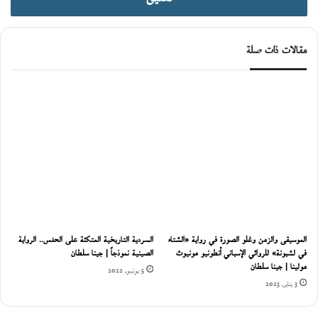
مقالات ذات صلة
الموسيقى والزمن وغلو الصورة في رواية «الشتاء
السردية التاريخية المتكئة على الحدس.. الرواية
في لشبونة» للروائي الإسباني أنطونيو مونيوث
الصينية نموذجاً | جينا سلطان
مولينا | جينا سلطان
5 يونيو، 2022
3 يناير، 2023