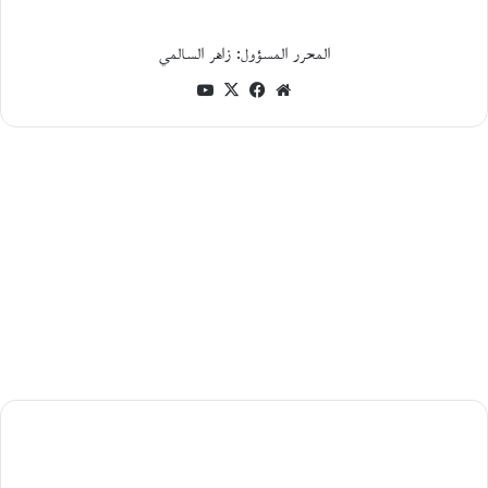
ي
ن
.
المحرر المسؤول: زاهر السالمي
.
و
موقع
فيسبوك
‫X
‫YouTube
ط
الويب
ن
ي
أ
ف
ر
ي
ق
ي
ا
:
س
ي
ر
ة
ذ
قصة
ا
قصيرة:
ت
ي
حين