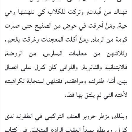
فهناك من قُيدت، وتركت للكلاب كي تنهشها وهي
حية، ومَنْ أحرقت في حوض من الصفيح حتى صارت
كومة من الرماد، ومَنْ أكلت المعجنات وغرقت بالحبر.
وثلاثتهن من معلمات المدارس، من الروضة،
فالابتدائية والثانوية، واللواتي كان كارل على اتصال
بهن، أثناء طفولته ومراهقته، فقتلهن استجابة لكراهيته
لأخته التي لم يلتق بها قط.
وبذلك، يؤطر جروبر العنف التراكمي في الطفولة لدى
كارل، ويربطه بمبدأ العقاب الرادع المتخلق في كتاب