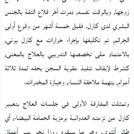
زوجها، وبالوقت نفسه، دمرت آخر قلاع الثقة بالجنس
البشري لدى كارل. فقبل خمسة أشهر من وقوع أولى
الجرائم، تم تكليفها بإجراء حوارات مع كارل بوني،
بالاعتماد على تخصصها التدريبي بالعلاج بالمعنى،
كشرط لإيقاف تنفيذ عقوبة السجن بحقه لمدة ثلاثة
أعوام، بتهمة ملاحقة النساء، وحيازة المخدرات.
وتمثلت المفارقة الأولى في جلسات العلاج بتعبير
كارل عن نزعته العدوانية برمزية الحمامة البيضاء، أي
طائر أنثوي. وهو ما سيقود روزا نحو سبر أعماق