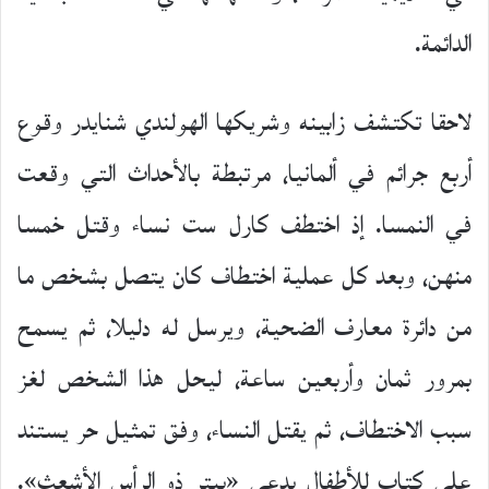
الدائمة.
لاحقا تكتشف زابينه وشريكها الهولندي شنايدر وقوع
أربع جرائم في ألمانيا، مرتبطة بالأحداث التي وقعت
في النمسا. إذ اختطف كارل ست نساء وقتل خمسا
منهن، وبعد كل عملية اختطاف كان يتصل بشخص ما
من دائرة معارف الضحية، ويرسل له دليلا، ثم يسمح
بمرور ثمان وأربعين ساعة، ليحل هذا الشخص لغز
سبب الاختطاف، ثم يقتل النساء، وفق تمثيل حر يستند
على كتاب للأطفال يدعى «بيتر ذو الرأس الأشعث».