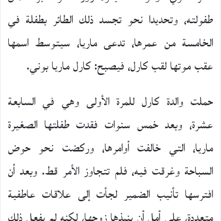
طفولته، وتحديدا نحو تجسد ذلك الطائر بطفلة في
الخامسة من عمرها، تدعى ماريا، سيتوسط اسمها
عقب موتها لقب كارل، فيصبح: كارل ماريا بوني.
حملت والدة كارل للمرة الأولى وهي في السابعة
عشرة، وبعد خمس سنوات فقدت طفلتها الصغيرة
ماريا، التي خالفت أوامرها، وركضت نحو حوض
السباحة وغرقت فيه، فلم تتجاوز الأمر قط. وبعد أن
افترسها تأنيب الضمير لجأت إلى علاقات عاطفية
متعددة، على أمل أن ينبذها زوجها، لكنه لم يفعل ذلك