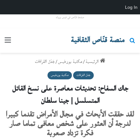
Log In
صفحة قنّاص في فيس بووك
منصة قنّاص الثقافية
بحث عن
القائ
الرئيسية
/
مكتبة بورخيس
/
جَدَل القراءات
جَدَل القراءات
مكتبة بورخيس
جاك السفاح: تحديثات معاصرة على نسخ القاتل
المتسلسل | جينا سلطان
لقد حققت الأبحاث في مجال الأمراض تقدما كبيرا
لدرجة أن العثور على شخص معافى تماما صار
فكرة تزداد صعوبة