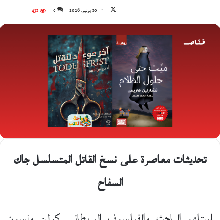
تابع
10 يونيو، 2026
0
431
على
X
تحديثات معاصرة على نسخ القاتل المتسلسل جاك
السفاح
استلهم الباحث والفيلسوف البريطاني كولن ولسون