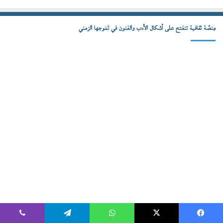
مِنصّة ثقافية تنفتح على أشكال الأدب والفنون في تَمَوجها الزمني
تواصل معنا
يسبوك
‫X
واتساب
تيلقرام
ڤايبر