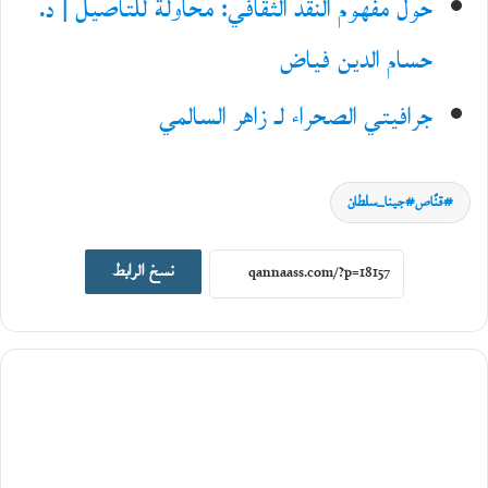
حول مفهوم النقد الثقافي: محاولة للتأصيل | د.
حسام الدين فياض
جرافيتي الصحراء لـ زاهر السالمي
أهوى الهوى كتاب
قنّاص#جينا_سلطان
29
يوليو،
نسخ الرابط
2026
أ
ن
د
ر
ي
ه
ب
و
ل