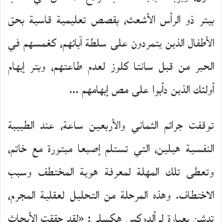
بيتر ذو الرأس الأشعث، بقصص تعليمية قاسية بحق
الأطفال الذين يتمردون على سلطة آبائهم، كغمسهم في
الحبر من قبل سانتا كلوز لعدم طاعتهم، وبتر إبهام
أولئك الذين دأبوا على مص إبهامهم …
توقفت جرائم الثماني والأربعين ساعة، عند الطبيبة
النفسية هيلين، التي تستلم إصبعا مبتورة مع خاتم،
وتعطى تلك المهلة لمعرفة هوية المختطف وسبب
الاختطاف. وهذه المرحلة من التحليل لعقلية المجرم،
تدشن بعبارة لـ ألدوكس هكسلي: «لقد حققت الأبحاث