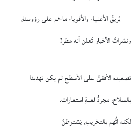
يُريقُ الأغنياء والأقوياء ماءهم على رؤوسنا،
ونشراتُ الأخبار تُعلن أنه مطر!
تصعيده الأفقيُّ على الأسطح لم يكن تهديدا
بالسلاح، مجردُّ لعبةِ استعارات.
لكنه اتُّهم بالتخريب، يَسْتوطنُ