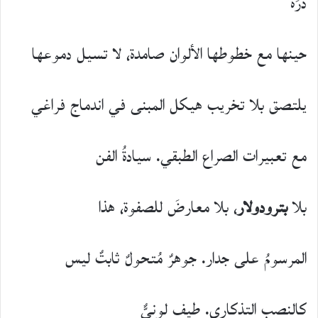
ذُرَة
حينها مع خطوطها الألوان صامدة، لا تسيل دموعها
يلتصق بلا تخريب هيكل المبنى في اندماج فراغي
مع تعبيرات الصراع الطبقي. سيادةُ الفن
بلا
بترودولار
، بلا معارضَ للصفوة، هذا
المرسومُ على جدار. جوهرٌ مُتحولٌ ثابتٌ ليس
كالنصب التذكاري. طيف لونيٌّ