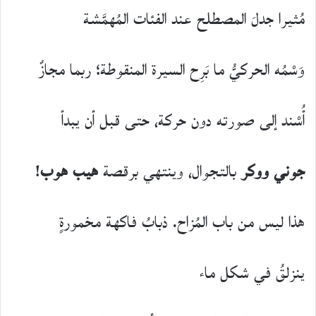
مُثيرا جدلَ المصطلح عند الفئات المُهمَّشة
وَسْمُه الحركيُّ ما بَرِح السيرة المنقوطة؛ ربما مجازٌ
أُسْند إلى صورته دون حركة، حتى قبل أن يبدأ
جوني
ووكر
بالتجوال، وينتهي برقصة
هيب
هوب
!
هذا ليس من باب المُزاح. ذبابُ فاكهة مخمورةٍ
ينزلقُ في شكل ماء