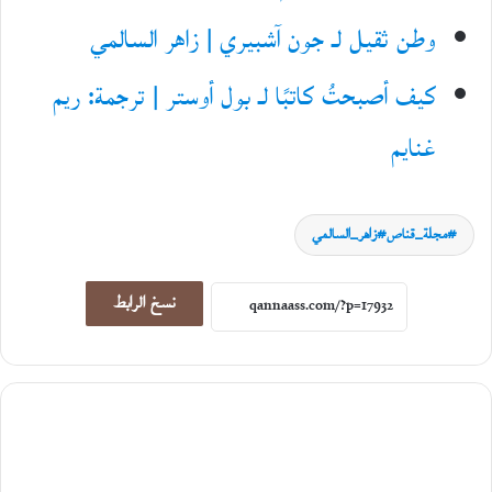
وطن ثقيل لـ جون آشبيري | زاهر السالمي
كيف أصبحتُ كاتبًا لـ بول أوستر | ترجمة: ريم
غنايم
مجلة_قناص#زاهر_السالمي
نسخ الرابط
سِيَر ورحلات
5
أغسطس،
2026
ا
ل
ر
ح