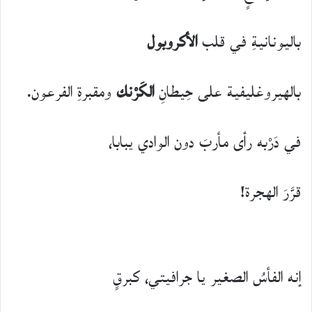
باليونانيةِ في قلب
الأكروبول
بالهيروغليفية على حِيطانِ
الكَرْنك
ومقبرةِ الفرعون.
في دَرْبه رأى مأربَ دون الوادي يبابا،
قرَّرَ الهجرة!
إنه الفأسُ الصغير يا جرافيتي، كبرقٍ