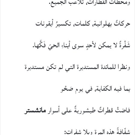
ومحطات القطارات، تُلاعب الجميع.
حركاتٌ بهلوانية، كلمات، تكسيرُ أيقونات
شَفْرةٌ لا يمكن لأحدٍ سوى أبناءِ الحيّ فَكَّها.
ونظرا للمائدة المستديرة التي لم تكن مستديرة
بما فيه الكفاية، في يوم صَحْو
فاضتْ قطراتٌ طبشوريةٌ على أسوار
مانشستر
شفّافةً هذه المرة وبلا شفرات: