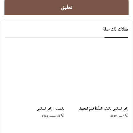
تعليق
مقالات ذات صلة
زاهر السالمي يكتبُ: المأساةُ فيلمٌ لمجهول
باستيت | زاهر السالمي
9 يناير، 2026
28 ديسمبر، 2024