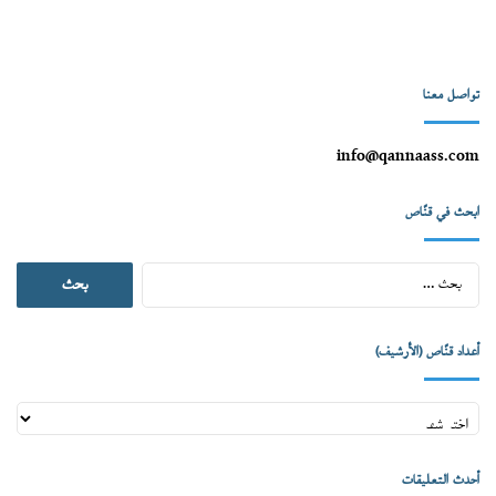
تواصل معنا
info@qannaass.com
ابحث في قنّاص
البحث
عن:
أعداد قنّاص (الأرشيف)
أعداد
قنّاص
(الأرشيف)
أحدث التعليقات