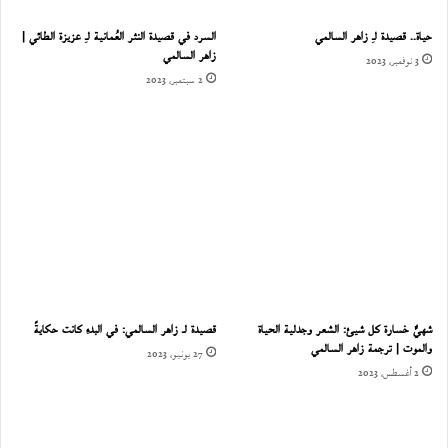
حياة.. قصيدة لـِ زاهر السالمي
السرد في قصيدة النثر العُمانية لـِ عزيزة الطائي |
زاهر السالمي
3 نوفمبر، 2023
2 سبتمبر، 2023
شهيٌّ خسارة كل شيئ: الشعر وجدلية الحياة
قصيدة لـ زاهر السالمي: في البدءِ كانت حكايةً
والموت | ترجمة زاهر السالمي
27 يونيو، 2023
2 أغسطس، 2023