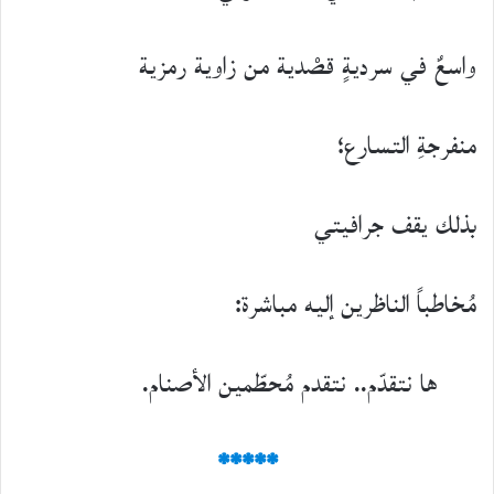
واسعٌ في سرديةٍ قصْدية من زاوية رمزية
منفرجةِ التسارع؛
بذلك يقف جرافيتي
مُخاطباً الناظرين إليه مباشرة:
ها نتقدّم.. نتقدم مُحطّمين الأصنام.
*****