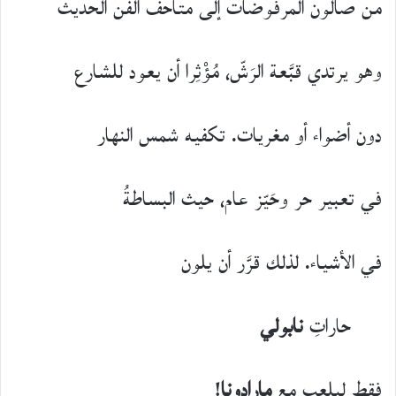
من صالون المرفوضات إلى متاحف الفن الحديث
وهو يرتدي قبَّعة الرَشّ، مُؤْثِرا أن يعود للشارع
دون أضواء أو مغريات. تكفيه شمس النهار
في تعبير حر وحَيّز عام، حيث البساطةُ
في الأشياء. لذلك قرَّر أن يلون
حاراتِ
نابولي
فقط ليلعب مع
مارادونا
!