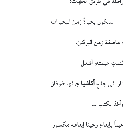
راحلةً في طريق الجهات:
سنكون بحيرةً زمنَ البحيرات
وعاصفة زمنَ البركان.
نَصبَ خيمته، أشعل
نارا في جذع
أكاسْيا
جرفها طوفان
وأخذ يكتب …
حيناً بإيقاعٍ وحينا إيقاعه مكسور