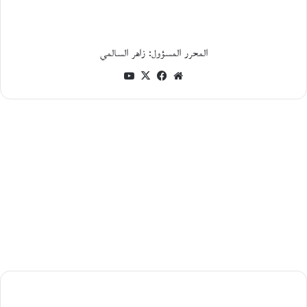
ل
ة
أ
ي
المحرر المسؤول: زاهر السالمي
ن
موقع
فيسبوك
‫X
‫YouTube
م
ع
الويب
م
ح
م
و
د
خ
ي
ر
ا
ل
ل
ه
:
ا
ل
الكينونة
ش
وجدلية