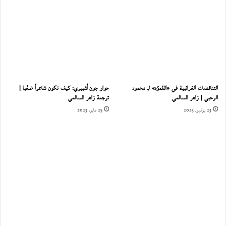
التناقضات الغرائبية في «المُموّه» لـِ محمود
حوار جون أشبيري: كيف تكون شاعراً صَعْبا |
الرحبي | زاهر السالمي
ترجمة زاهر السالمي
23 يونيو، 2023
25 مايو، 2023