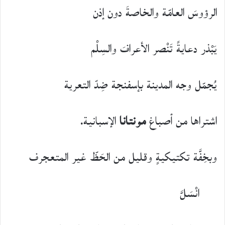
الرؤوسَ العامّة والخاصةَ دون إذن
يَبْذر دعايةً تَنْصر الأعرافَ والسِلْم
يُجمّل وجه المدينة بإسفنجة ضِدّ التعرية
اشتراها من أصباغ
مونتانا
الإسبانية.
وبخِفَّة تكتيكيةٍ وقليل من الحَظّ غير المتعجرف
انْسَلَّ