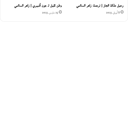
رحيل ملكة الجاز | ترجمة: زاهر السالمي
وطن ثقيل لـ جون آشبيري | زاهر السالمي
8 أبريل، 2023
25 مارس، 2023