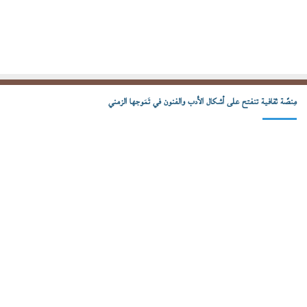
مِنصّة ثقافية تنفتح على أشكال الأدب والفنون في تَمَوجها الزمني