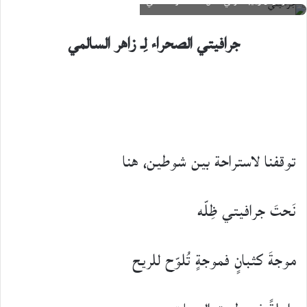
رمال آل وْهِيبة شرقي عُمان. عدسة: ز. السالمي
X
جرافيتي الصحراء لِـ زاهر السالمي
توقفنا لاستراحة بين شوطين، هنا
نَحتَ جرافيتي ظِلّه
موجةَ كثبانٍ فموجةٍ تُلوّح للريح