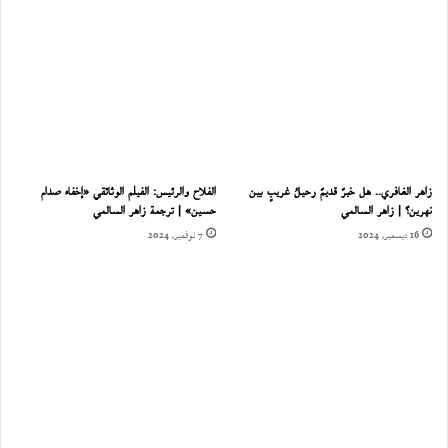
زاهر الغافري.. هل خبرٌ قديمٌ رحيلُ غريبٍ بين
الفلاح والرئيس: الفيلم الوثائقي «إخفاء صدام
نهرين؟ | زاهر السالمي
حسين» | ترجمة زاهر السالمي
16 ديسمبر، 2024
7 نوفمبر، 2024