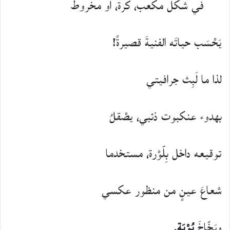
في شكل مكعب، كرة، أو مخروط
يَحْسَب حياتَه الفنيةَ قصيرةً!
لذا ما لَبِث جرافيتي
بهدوء عنكبوت ذئبي، يصْقلُ
توقيعه داخل بِلّوْرة، مستخدما
شعاعَ عينٍ من منظور عكسي
وبَخّاخَ
بُوْيَة
.