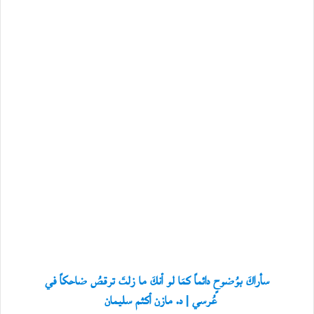
سأراكَ بوُضوحٍ دائماً كمَا لو أنكَ ما زلتَ ترقصُ ضاحكاً في
عُرسي | د. مازن أكثم سليمان