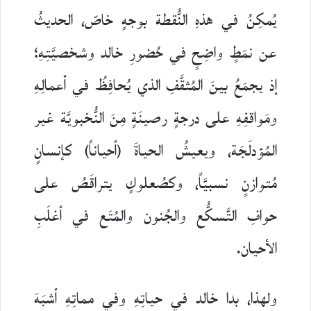
يُمكِنُ في هذهِ النُّقطة بوجهٍ خاصّ، الحديثُ
عن نمَطٍ واضِحٍ في حُضورِ خالد وشخصيَّتِهِ؛
إذ يجمَعُ بينَ المُثقَّفِ الذي يُحافِظُ في أعمالِهِ
ومَواقفِهِ على درجةٍ رصينَةٍ مِنَ النُّخبويَّة غير
المُؤدلَجَة، ويعيشُ الحياةَ (أحياناً) كإنسانٍ
مُتوازنٍ نسبيَّاً، وكصُعلوكٍ يتراقَصُ على
حوافِ التَّسكُّع والجُنون والمُتَع في أغلَبِ
الأحيان.
ولهذا، بدا خالد في حياتِهِ وفي مماتِهِ أشبَهَ