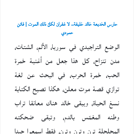
حارس الخديعة خالد خليفة.. لا غفران لكلّ ذلك الموت | فاتن
حمودي
الوضع التراجيدي في سوريا، الألم، الشتات،
مدن تنزاح، كل هذا جعل من أغنية خمرة
الحب، خمرة الحرب، في البحث عن لغة
توازي قصة موت معلن، هكذا تصبح الكتابة
نسغ الحياة، ويبقى خالد هناك معانقا تراب
وطنه المغمّس بالدم، وتبقى ضحكته
المجلجلة ترن وترن وترن، فقط اسمعوا جيدا