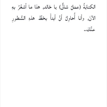
الكتابَةُ (عمَلٌ شاقٌّ) يا خالد، هذا ما أشعُرُ بهِ
الآنَ، وأنا أُحاوِلُ أنْ أبدأَ بخطِّ هذهِ السُّطورِ
عنْكَ..