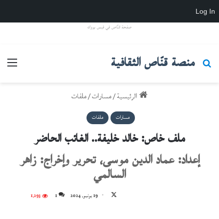
Log In
صفحة قنّاص في فيس بووك
منصة قنّاص الثقافية
بحث عن
القائ
الرئيسية
/
مسارات
/
ملفات
مسارات
ملفات
ملف خاص: خالد خليفة.. الغائب الحاضر
إعداد: عماد الدين موسى، تحرير وإخراج: زاهر
السالمي
تابع
19 يونيو، 2024
1
1٬293
على
X