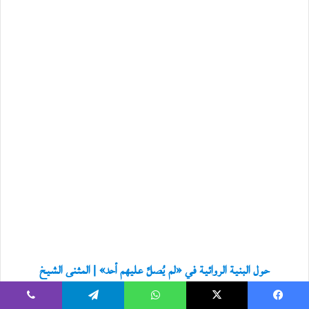
حول البنية الروائية في «لم يُصلِّ عليهم أحد» | المثنى الشيخ
عطية
يسبوك
‫X
واتساب
تيلقرام
ڤايبر