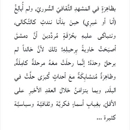
بظاهِرَةٍ في المَشهدِ الثَّقافيّ السُّوريّ، ولم أُبالِغْ
(أنا أو غيرِي) حينَ بدَأنا نندبُ كالثّكالى،
ونتباكَى عليهِ بحُرْقَةٍ مُردِّدينَ أنَّ دمشقَ
أصبَحَتْ خاويةً بِرحيلِهِ؛ ذلكَ لأنَّ خالداً لم
يرحلْ وحدَهُ؛ إنَّما رحلَتْ معَهُ مرحلةٌ كامِلَةٌ،
وظاهِرَةٌ مُتشابِكَةٌ معَ أحداثٍ كُبرَى حلَّتْ في
البلَد، وبما يتزامَنُ خلالَ العقدِ الأخيرِ على
الأقلّ، بغِيابِ أسماءٍ فكريَّة وثقافيَّة وسياسيَّة
كثيرة …