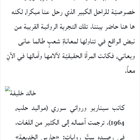
خصوصيّة للراحل الكبير الذي رحل عنا مبكرا، لكنه
ها هنا حاضر بيننا. تلك التجربة الروائية القريبة من
نبض الواقع في تناولها لمعاناةِ شعبٍ طالما عانى
ويعاني، فكانت المرآة الحقيقيّة لآلامها وآمالها في الآنِ
معاً.
كاتب سيناريو وروائي سوري (مواليد حلب،
1964). ترجمت أعماله إلى الكثير من اللغات.
في رصيده ستّ روايات: «حارس الخديعة»