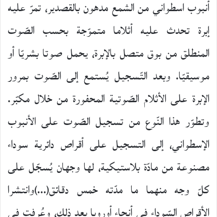
أنبوب اسطواني من الشمع مدهون بالقصدير، تمرّ عليه
إبرة تحدث عليه أثلاما متموّجة بحسب الصّوت
المنطلق من بوق متصل بالإبرة، يحمل صوتا بشريّا أو
موسيقيّا. وبعد التّسجيل يُستمع إلى الصّوت بمرور
الإبرة على الأثلام الصّوتية المحفورة من خلال مكبّر.
وتطوّر هذا النّوع من تسجيل الصّوت على الأنبوب
الإسطواني، إلى التسجيل على أقراص دائرية سوداء
مصنوعة من مادّة بلاستيكية، لها وجهان يُسجّل على
كلّ وجه منهما ما مدّته خمس دقائق(…)وانتشرا
الأقراص السّوداء في أنحاء أوروبا بعد ذلك، وعُرفت في