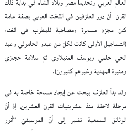
العالم العربي وتحديدا مصر وبلاد الشّام في بداية ذلك
القرن- أنّ دور العازفين في التّخت العربي بصفة عامة
كان مجرّد مسايرة ومصاحبة للمطرب في الغناء
(التساجيل الأولى كانت لكلّ من عبدو الحامولي وعبد
الحي حلمي ويوسف المنيلاوي ثمّ سلامة حجازي
ومنيرة المهدية وغيرهم كثيرون).
وقد بدأ العازف يبحث عن إيجاد مساحة خاصة به في
مرحلة لاحقة منذ عشرينيات القرن العشرين، إذ أنّ
الوثائق السمعية تشير إلى أنّ الموسيقيّ “أنور