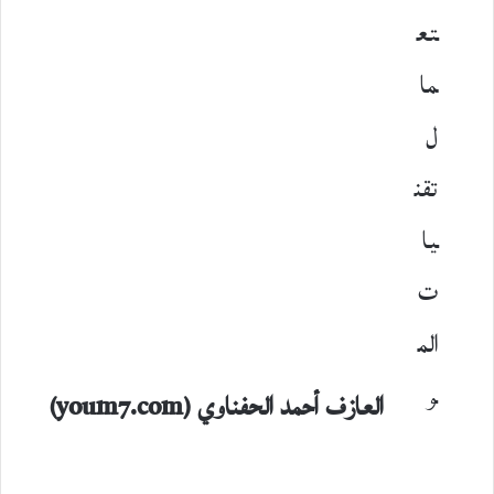
تع
ما
ل
تقن
يا
ت
الم
و
العازف أحمد الحفناوي (youm7.com)