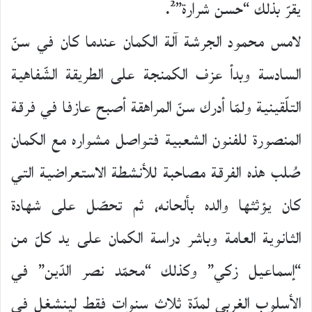
2
يقرّ بذلك “حسن شرارة”
.
لامس محمود الجرشة آلة الكمان عندما كان في سنّ
السادسة وبدأ عزف الكمنجة على الطريقة الشّفاهية
التلّقينية ولمّا أدرك سنّ المراهقة أصبح عازفا في فرقة
المنصورة للفنون الشعبية فتواصل مشواره مع الكمان
صُلب هذه الفرقة مصاحبة للأنشطة الاستعراضية التي
كان يؤثثها والده بألحانه، ثم تحصّل على شهادة
الثانوية العامة وباشر دراسة الكمان على يد كلّ من
“إسماعيل زكي” وكذلك “محمّد نصر الدّين” في
الأسلوب الغربي لمدّة ثلاث سنوات فقط لينشغل في