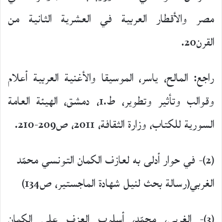
مصر والأقطار العربية في العشرية الثانية من
القرن20.
راجع: المالح، ياسر، الموسيقا والأغنية العربية أعلام
وقوالب وتأثير وتطوير، ط.1، دمشق، الهيئة العامة
السورية للكتاب، وزارة الثقافة، 2011، ص209-210.
(2)- في حوار أدلى به لعازف الكمان التونسي محمّد
الغربي(رسالة بحث لنيل شهادة الماجستير، ص134)
(3)- الغربي، محمّد، أسلوب العزف على الكمان