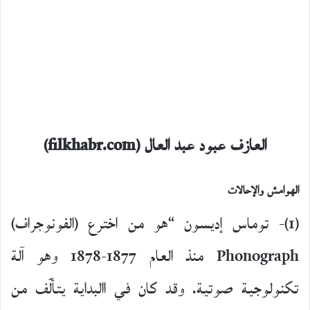
العازف عبود عبد العال (filkhabr.com)
الهوامش والإحالات
(1)- توماس إديسون “هو من اخترع (الفونوجراف)
Phonograph منذ العام 1877-1878 وهو آلة
تكنولوجية صوتية. وقد كان في االبداية يتألّف من