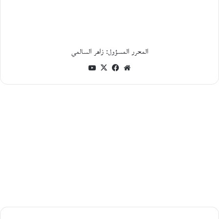
ي
ة
ا
ل
م
ا
المحرر المسؤول: زاهر السالمي
د
موقع
فيسبوك
‫X
‫YouTube
ة
و
الويب
ا
ل
و
ج
و
د
ف
ي
ن
ح
ت
أ
ح
م
د