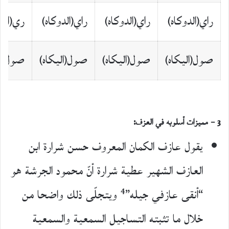
راي(الدوكاه)
راي(الدوكاه)
راي(الدوكاه)
ري(الدو
صول(اليكاه)
صول(اليكاه)
صول(اليكاه)
صول(ال
3 – مميزات أسلوبه في العزف
:
يقول عازف الكمان المعروف حسن شرارة ابن
العازف الشهير عطية شرارة أنّ محمود الجرشة هو
4
“أنقى عازفي جيله”
ويتجلّى ذلك واضحا من
خلال ما تثبته التساجيل السمعية والسمعية