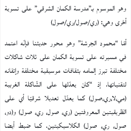
وهو الموسوم بـ”مدرسة الكمان الشرقي” على تسوية
أخرى وهي: (ري/صول/ري/صول)
أمّا “محمود الجرشة” وهو محور حديثنا فإنّه اعتمد
في مسيرته على تسوية الكمان على ثلاث شاكلات
مختلفة تبرز إلمامه بثقافات موسيقية مختلفة وإتقانه
لتقنياتها. إذ “كان يعدّلها على الشّاكلة الغربية
(مي،لا،ري،صول) كما يعدّل تعديلا شرقيّا أي على
الطّريقيتين المعروفتين (ري، صول، ري، صول) و(دو،
صول، ري، صول) الكلاسيكيتين. كما ضبط أيضا