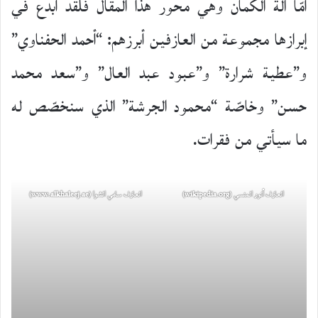
أمّا آلة الكمان وهي محور هذا المقال فلقد أبدع في
إبرازها مجموعة من العازفين أبرزهم: “أحمد الحفناوي”
و”عطية شرارة” و”عبود عبد العال” و”سعد محمد
حسن” وخاصّة “محمود الجرشة” الذي سنخصّص له
ما سيأتي من فقرات.
العازف أنور المنسي (wikipedia.org)
العازف سامي الشوا (www.alkhaleej.ae)