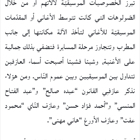
تبرز الخصوصيات الموسيقيّة لآلاتهم أو من خلال
الصّولوهات التي كانت تتوسط الأغاني أو المقدّمات
الموسيقيّة للأغاني لتأخذ الآلة مكانتها إلى جانب
المطرب وتتجاوز مرحلة المسايرة فتضفي بذلك جمالية
على الأغنية، وشيئا فشيئا أصبحت أسماء العازفين
تتداول بين الموسيقيين وبين عموم النّاس. ومن هؤلاء
نذكر عازفـِي القانون “عبده صالح” و”عبد الفتاح
المنسي” و”أحمد فؤاد حسن” وعازف النّاي “محمود
عفت” وعازف الأورغ “هاني مهنى”.