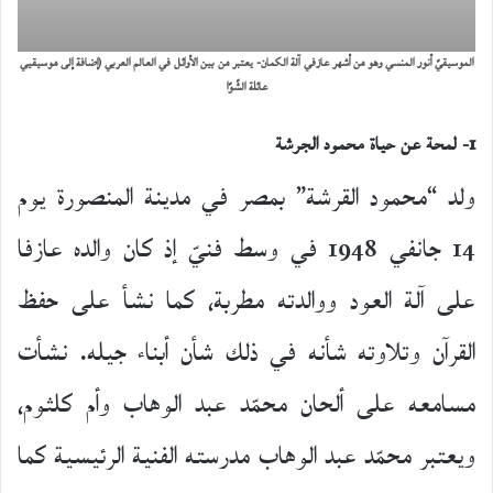
الموسيقيّ أنور المنسي وهو من أشهر عازفي آلة الكمان- يعتبر من بين الأوائل في العالم العربي (إضافة إلى موسيقيي
عائلة الشّوّا
1- لمحة عن حياة محمود الجرشة
ولد “محمود القرشة” بمصر في مدينة المنصورة يوم
14 جانفي 1948 في وسط فنيّ إذ كان والده عازفا
على آلة العود ووالدته مطربة، كما نشأ على حفظ
القرآن وتلاوته شأنه في ذلك شأن أبناء جيله. نشأت
مسامعه على ألحان محمّد عبد الوهاب وأم كلثوم،
ويعتبر محمّد عبد الوهاب مدرسته الفنية الرئيسية كما