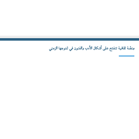
مِنصّة ثقافية تنفتح على أشكال الأدب والفنون في تَمَوجها الزمني