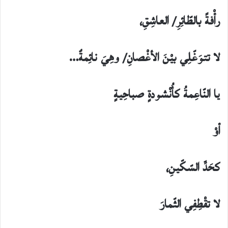
رأْفةً بالطّائِرِ/ العاشِقِ،
لا تتوَغّلِي بيْنَ الأغْصانِ/ وهِيَ نائِمةٌ…
يا النّاعِمةُ كأُنْشودةٍ صباحِيةٍ
أوْ
كحَدِّ السّكّينِ،
لا تقْطِفِي الثّمارَ