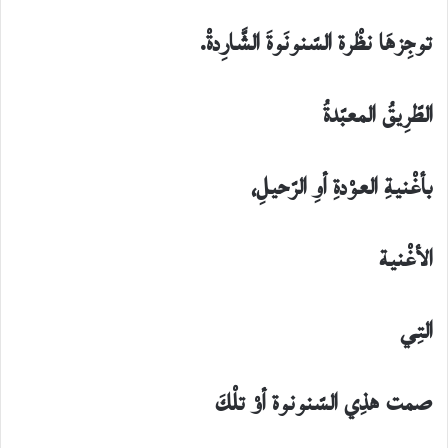
توجِزهَا نظْرة السّنونَوةَ الشَّارِدةْ.
الطّرِيقُ المعبّدةُ
بأغْنيةِ العوْدةِ أوِ الرّحيلِ،
الأغْنية
التِي
صمت هذِي السّنونوة أوْ تلْكَ