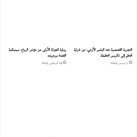
التجربة القصصية عند البشير الأزمي: من غرابة
رواية الجولة الأولى من مؤتمر الرياح: سيميائية
الحلم إلى تكريس الحقيقة
الفضاء ورمزيته
7 ديسمبر، 2024
29 أغسطس، 2023