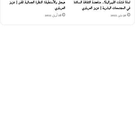
لماذا فشلت الليبرالية؟.. مناهضة الثقافة السائدة
هيجل والأستطيقا: النظرة الجمالية للفن | عزيز
في المجتمعات البشرية | عزيز العرباوي
العرباوي
30 مايو، 2022
26 أبريل، 2022