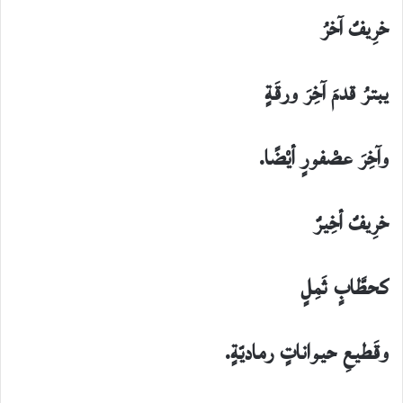
خرِيفٌ آخرُ
يبترُ قدمَ آخِرَ ورقَةٍ
وآخِرَ عصْفورٍ أيْضًا.
خرِيفٌ أخِيرٌ
كحطَّابٍ ثَمِلٍ
وقَطيعِ حيواناتٍ رماديّةٍ.