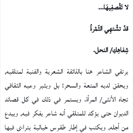
لا تَقْصفِيهَا…
قدْ تشْتهِي الثّمْرةُ
شِفاهِكِ/ النحل.
يرتقي الشاعر هنا بالذائقة الشعرية والفنية لمتلقيه،
ويحقق لديه المتعة والسحر؛ بل ويثير وعيه الثقافي
تجاه الأنثى/ المرأة. ويستمر في ذلك في كل قصائد
الديوان حتى يؤكد للمتلقي أنه شاعر يفكر فيه، ويبدع
من أجله، ويكتب في إطار طقوس خيالية يتراءى فيها