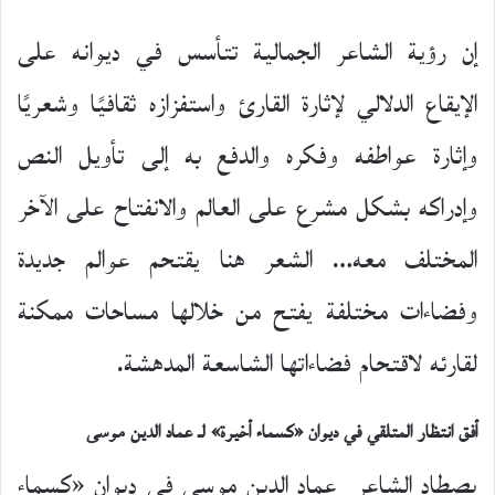
إن رؤية الشاعر الجمالية تتأسس في ديوانه على
الإيقاع الدلالي لإثارة القارئ واستفزازه ثقافيًا وشعريًا
وإثارة عواطفه وفكره والدفع به إلى تأويل النص
وإدراكه بشكل مشرع على العالم والانفتاح على الآخر
المختلف معه… الشعر هنا يقتحم عوالم جديدة
وفضاءات مختلفة يفتح من خلالها مساحات ممكنة
لقارئه لاقتحام فضاءاتها الشاسعة المدهشة.
أفق انتظار المتلقي
في ديوان «كسماء أخيرة» لـ عماد الدين موسى
يصطاد الشاعر عماد الدين موسى في ديوان «كسماء