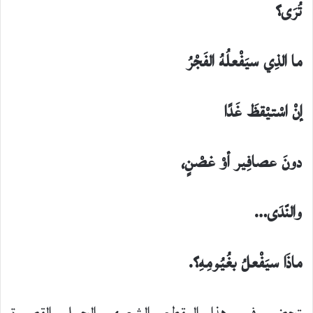
تُرَى؟
ما الذِي سيَفْعلُهُ الفَجْرُ
إنْ اسْتيْقظَ غَدًا
دونَ عصافِير أوْ غصْنٍ،
والنّدَى…
ماذَا سيَفْعلُ بغُيُومِهِ؟.