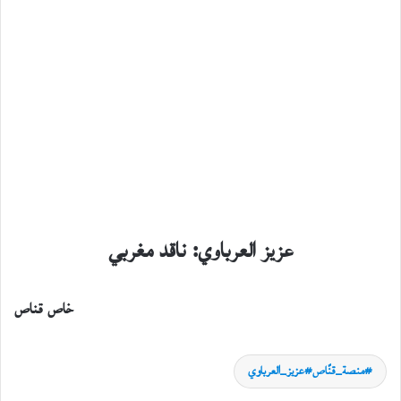
عزيز العرباوي: ناقد مغربي
خاص قناص
أهوى الهوى كتاب
منصة_قنّاص#عزيز_العرباوي
29