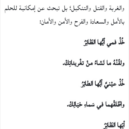
والغربة والقتل والتنكيل؛ بل تبحث عن إمكانية للحلم
بالأمل والسعادة والفرح والأمن والأمان:
خُذْ فمي أيُّها الطّائِرُ
ولقّنْهُ ما تَشاءُ منْ تغْريداتِكْ.
خُذْ عيْنيَّ أيُّها الطائِرُ
واطْلقْهما في سَماءِ خيَالِكْ.
أيّها الطّائِرُ