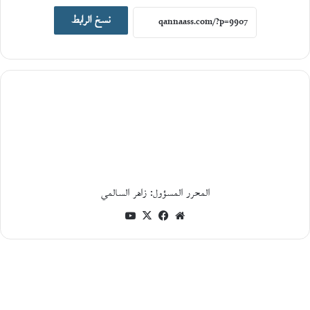
يوليو،
نسخ الرابط
2026
أ
ن
د
ر
ي
ه
ب
و
ل
ي
ن
.
المحرر المسؤول: زاهر السالمي
.
و
موقع
فيسبوك
‫X
‫YouTube
ط
الويب
ن
ي
أ
ف
ر
ي