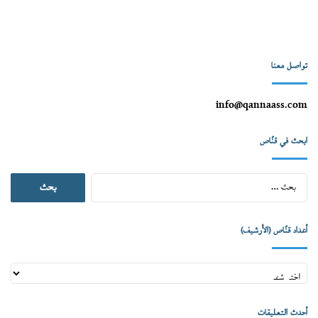
تواصل معنا
info@qannaass.com
ابحث في قنّاص
البحث
عن:
أعداد قنّاص (الأرشيف)
أعداد
قنّاص
(الأرشيف)
أحدث التعليقات