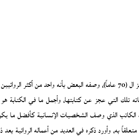
غيّب الموت الروائي الإسباني خافيير مارياس عن عمر ناهز ال (70 عاماً)، وصفه الب
ل كلمته “إن أجمل رواياته تلك التي عجز عن كتابتها، وأجمل ما في ال
لقاً به، وأورد ذكره في العديد من أعماله الروائية بعد