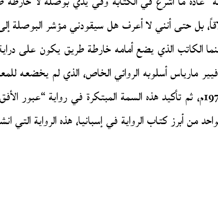
ه “عادة ما أشرع في الكتابة وفي يدي بوصلة لا خارطة ط
قاً، بل حتى أنني لا أعرف هل سيقودني مؤشر البوصلة إل
ما الكاتب الذي يضع أمامه خارطة طريق يكون على دراية م
ر مارياس أسلوبه الروائي الخاص، الذي لم يخضعه للمعايي
د من أبرز كتاب الرواية في إسبانيا، هذه الرواية التي ان