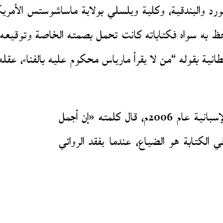
 والبندقية، وكلية ويلسلي بولاية ماساشوستس الأمريكية،
ظ به سواه فكتاباته كانت تحمل بصمته الخاصة وتوقيعه ال
انية بقوله “من لا يقرأ مارياس محكوم عليه بالفناء، عقله ع
عندما تم اختياره عضواً في الأكاديمية الملكية الإسبانية عام 2006م، قال كلمته «إن أجمل
 الكتابة هو الضياع، عندما يفقد الروائي