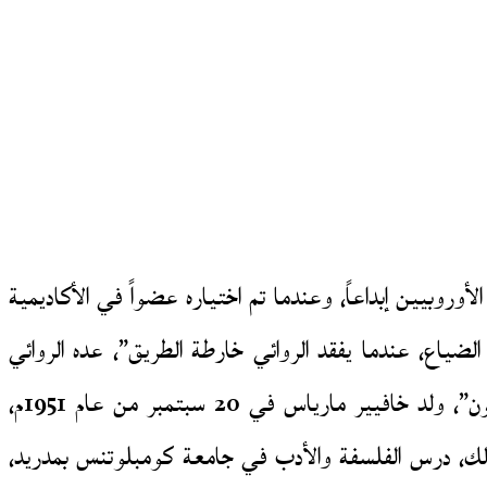
عض بأنه واحد من أكثر الروائيين الأوروبيين إبداعاً، وعندما تم اختياره عضواً في الأكاديمية
كتابة هو الضياع، عندما يفقد الروائي خارطة الطريق”، عده الروائي
الإسباني “إدواردو ميندوزا” أفضل كاتب في إسبانيا، وبأنه الكاتب الذي وصف الشخصيات الإنسانية كأفضل ما يكون”، ولد خافيير مارياس في 20 سبتمبر من عام 1951م،
 ذلك، درس الفلسفة والأدب في جامعة كومبلوتنس بمدريد،