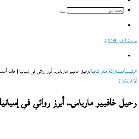
ملخص
الموقع
بحث
RSS
عن
القائمة
منصة قنّاص الثقافية
بحث
عن
الرئيسية
/
مسارات
/
أخبار ثقافية
/
رحيل خافيير مارياس.. أبرز روائي في إسبانيا | خلف أحمد
أخبار ثقافية
رحيل خافيير مارياس.. أبرز روائي في إسباني
تابع
على