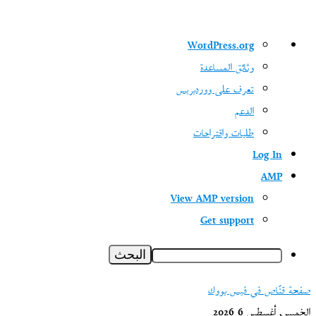
نبذة
WordPress.org
عن
وثائق المساعدة
ووردبريس
تعرف على ووردبريس
الدعم
طلبات واقتراحات
Log In
AMP
View AMP version
Get support
البحث
صفحة قنّاص في فيس بووك
الخميس, أغسطس 6 2026