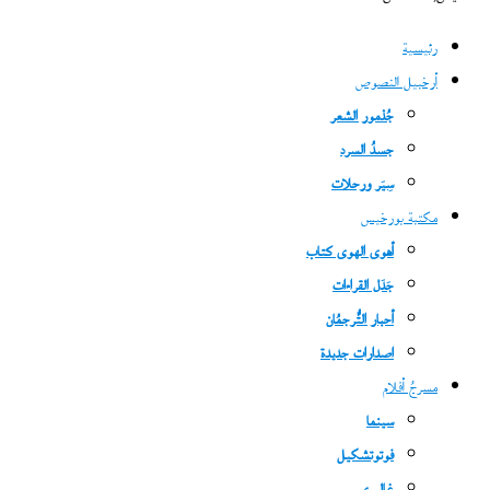
رئيسية
أرخبيل النصوص
جُذمور الشعر
جسدُ السرد
سِيَر ورحلات
مكتبة بورخيس
أهوى الهوى كتاب
جَدَل القراءات
أحبار التُّرجمُان
اصدارات جديدة
مسرحُ أفلام
سينما
فوتوتشكيل