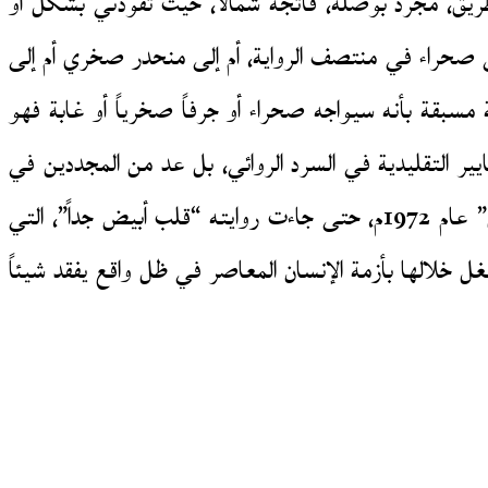
ريق، مجرد بوصلة، فأتجه شمالاً، حيث تقودني بشكل أو
ى صحراء في منتصف الرواية، أم إلى منحدر صخري أم إلى
سبقة بأنه سيواجه صحراء أو جرفاً صخرياً أو غابة فهو
ر التقليدية في السرد الروائي، بل عد من المجددين في
الشكل الروائي، بداية بروايته الأولى “مجال الذئب” عام 1971م، ثم تأكيد هذه السمة المبتكرة في رواية “عبور الأفق” عام 1972م، حتى جاءت روايته “قلب أبيض جداً”، التي
شغل خلالها بأزمة الإنسان المعاصر في ظل واقع يفقد شيئاً