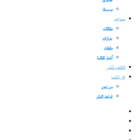
غاليري
موسيقا
مسارات
مقالات
حوارات
ملفات
أخبار ثقافية
الكتاب قنّاص
كن قنّاصا
من نحن
قواعد النشر
فيسبوك
‫X
‫YouTube