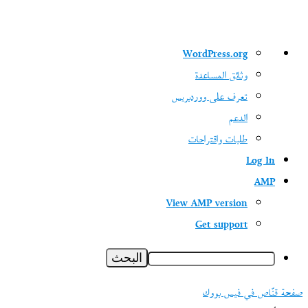
نبذة
WordPress.org
عن
وثائق المساعدة
ووردبريس
تعرف على ووردبريس
الدعم
طلبات واقتراحات
Log In
AMP
View AMP version
Get support
البحث
صفحة قنّاص في فيس بووك