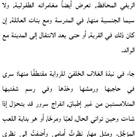
الريفي المحافظ، تعرض أيضاً مغامراته الطفولية، ولا
سيما الجنسية منها، في المدرسة ومع بنات العائلة، إن
كان ذلك في القرية، أو حتى بعد الانتقال إلى المدينة مع
الوالد.
جاء في نبذة الغلاف الخلفيّ للرواية مقتطفًا منها: سرى
في حاجبها ورمشها وخدّها وفي رسم شفتيها
المتلامستين من غير إطباق، انفراج سرور قد يتحوّل إذا
شاءت وحين تواتي الحال، لعبًا ومرحًا، أو هو بداية اللعب
المؤجَّل. ومثل مها، نظرتُ أمامي وأضفتُ إلى نظري