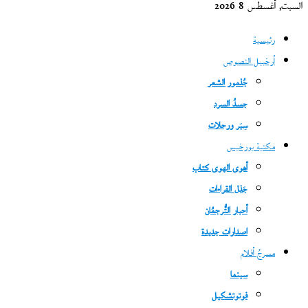
السبت, أغسطس 8 2026
رئيسية
أرخبيل النصوص
جُذمور الشعر
جسدُ السرد
سِيَر ورحلات
مكتبة بورخيس
أهوى الهوى كتاب
جَدَل القراءات
أحبار التُّرجمُان
اصدارات جديدة
مسرحُ أفلام
سينما
فوتوتشكيل