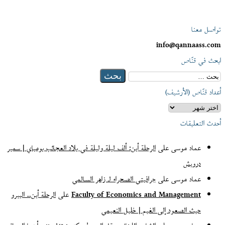
تواصل معنا
info@qannaass.com
ابحث في قنّاص
البحث
عن:
أعداد قنّاص (الأرشيف)
أعداد
قنّاص
أحدث التعليقات
(الأرشيف)
عماد موسى
على
الرحلة أين: ألف ليلة وليلة في بلاد العجائب بومباي | سمير
درويش
عماد موسى
على
جرافيتي الصحراء لـ زاهر السالمي
Faculty of Economics and Management
على
الرحلة أين.. البيرو
حيث الصعود إلى الغيم | خليل النعيمي