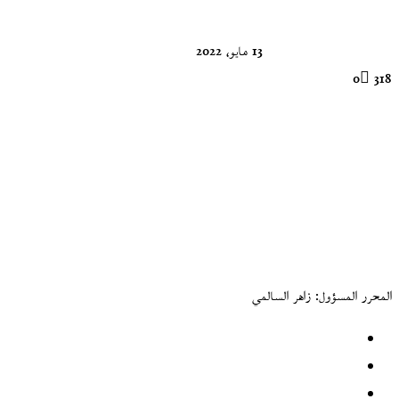
13 مايو، 2022
0
318
المحرر المسؤول: زاهر السالمي
موقع
الويب
فيسبوك
‫X