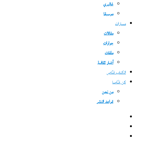
غاليري
موسيقا
مسارات
مقالات
حوارات
ملفات
أخبار ثقافية
الكتاب قنّاص
كن قنّاصا
من نحن
قواعد النشر
فيسبوك
‫X
‫YouTube