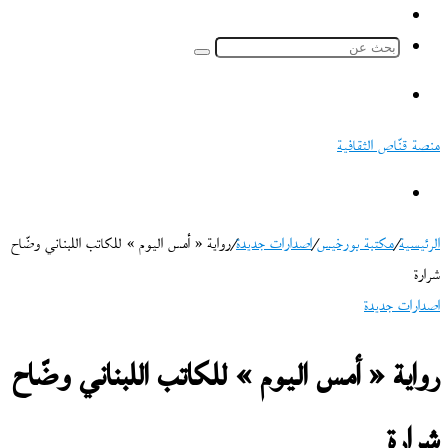
ملخص
الموقع
بحث
RSS
عن
القائمة
منصة قنّاص الثقافية
بحث
عن
الرئيسية
/
مكتبة بورخيس
/
اصدارات جديدة
/
رواية « أمس اليوم » للكاتب اللبناني وضّاح
شرارة
اصدارات جديدة
رواية « أمس اليوم » للكاتب اللبناني وضّاح
شرارة