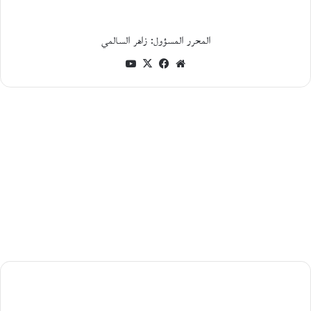
ر
«
م
المحرر المسؤول: زاهر السالمي
ر
موقع
فيسبوك
‫X
‫YouTube
ج
ع
الويب
ي
ة
ا
ل
ت
ر
ا
ث
ا
ل
ث
ق
ا
ف
ي
ليزا
و
الخضر:
إ