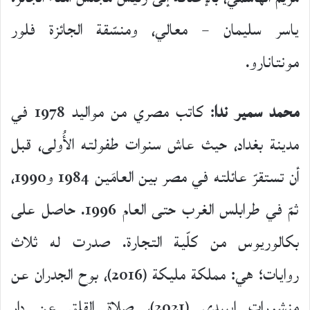
ياسر سليمان – معالي، ومنسّقة الجائزة فلور
مونتانارو.
محمد سمير ندا
: كاتب مصري من مواليد 1978 في
مدينة بغداد، حيث عاش سنوات طفولته الأُولى، قبل
أن تستقرّ عائلته في مصر بين العامَين 1984 و1990،
ثمّ في طرابلس الغرب حتى العام 1996. حاصل على
بكالوريوس من كلّية التجارة. صدرت له ثلاث
روايات؛ هي: مملكة مليكة (2016)، بوح الجدران عن
منشورات إيبيدي (2021)، صلاة القلق عن دار