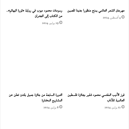
مهرجان الشعر العالمي يمنح منظورا جديدا للصين
رسومات محمود ديوب في رواية «ثورة البهائم»..
من الكتاب إلى الجدران
4 أغسطس، 2024
29 يوليو، 2024
فوز الأديب المقدسي محمود شقير بجائزة فلسطين
الدورة السابعة من جائزة جميل بلندن تعلن عن
العالمية للآداب
المشاريع المختارة
12 يوليو، 2024
6 يوليو، 2024