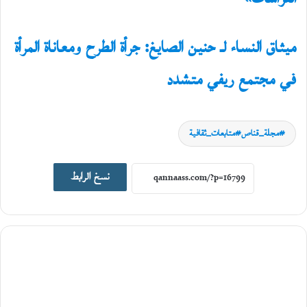
ميثاق النساء لـ حنين الصايغ: جرأة الطرح ومعاناة المرأة
في مجتمع ريفي متشدد
مجلة_قناص#متابعات_ثقافية
نسخ الرابط
أخبار ثقافية
12
أغسطس،
2025
م
ؤ
ت
م