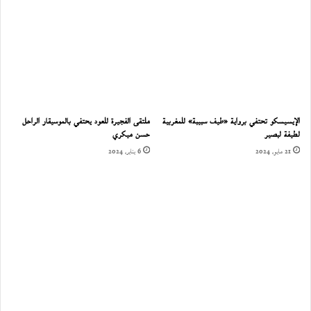
الإيسيسكو تحتفي برواية «طيف سبيبة» للمغربية
ملتقى الفجيرة للعود يحتفي بالموسيقار الراحل
لطيفة لبصير
حسن ميكري
21 مايو، 2024
6 يناير، 2024