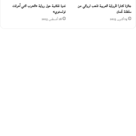
جائزة كتارا للرواية العربية تذهب لروائي من
ندوة نقاشية حول رواية «الحرب التي أحرقت
سلطنة عُمان‎
تولستوي»
14 أكتوبر، 2023
26 أغسطس، 2023