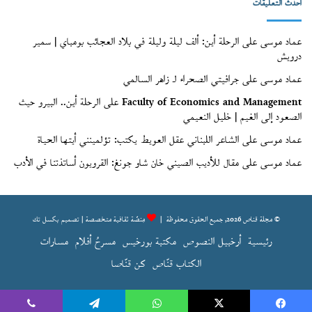
أحدث التعليقات
عماد موسى
على
الرحلة أين: ألف ليلة وليلة في بلاد العجائب بومباي | سمير
درويش
عماد موسى
على
جرافيتي الصحراء لـ زاهر السالمي
Faculty of Economics and Management
على
الرحلة أين.. البيرو حيث
الصعود إلى الغيم | خليل النعيمي
عماد موسى
على
الشاعر اللبناني عقل العويط يكتب: تؤلمينني أيتها الحياة
عماد موسى
على
مقال للأديب الصيني خان شاو جونغ: القرويون أساتذتنا في الأدب
© مجلة قناص 2026, جميع الحقوق محفوظة |
مِنصّة ثقافية متخصصة | تصميم
بكسل تك
رئيسية
أرخبيل النصوص
مكتبة بورخيس
مسرحُ أفلام
مسارات
الكتاب قنّاص
كن قنّاصا