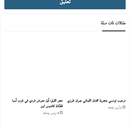
تعليق
مقالات ذات صلة
ترحيب تونسي بتجربة الفنان اللبناني جبران طرزي
حجر الليل: أول معرض فردي في غرب آسيا
للفنّانة كانديس لين
5 أبريل، 2025
6 نوفمبر، 2024