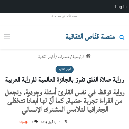
Log In
صفحة قنّاص في فيس بووك
منصة قنّاص الثقافية
بحث عن
القائ
الرئيسية
/
مسارات
/
أخبار ثقافية
أخبار ثقافية
رواية صلاة القلق تفوز بالجائزة العالمية للرواية العربية
رواية توقظ في نفس القارئ أسئلة وجودية، وتجعل
من القراءة تجربة حسّية، كما أنّ لها أبعاداً تتخطّى
الجغرافيا لتلامس المشترك الإنساني
تابع
27 أبريل، 2025
1
229
على