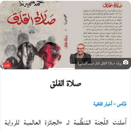
X
رواية صلاة القلق (دار ميسكلياني)
صلاة القلق
قنّاص – أخبار ثقافية
أعلنت اللّجنة المُنظِّمة لـ «الجائزة العالمية للرواية