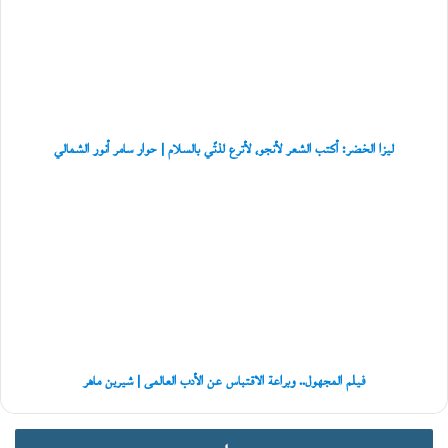
أكتب
ش
الشعر
ك
لأنجو،
ا
لأترع
ل
لذتّي
ي
ة
بالسلام
ا
|
ل
حوار
ليزا الخضر: أكتب الشعر لأنجو، لأترع لذتّي بالسلام | حوار سامر أنور الشمالي
ت
سامر
ج
أنور
فيلم
ر
الشمالي
المجهول..
ي
وبراعة
ب
الاقتباس
»
عن
الأدب
العالمى
|
شيرين
ماهر
فيلم المجهول.. وبراعة الاقتباس عن الأدب العالمى | شيرين ماهر