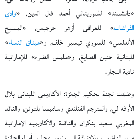
«دانشمند» للموريتاني أحمد فال الدين، «
وادي
الفراشات
» للعراقي أزهر جرجيس، «المسيح
الأندلسي» للسوري تيسير خلف، و«
ميثاق النساء
»
للبنانية حنين الصايغ، و«ملمس الضوء» للإماراتية
نادية النجار.
وضمّت لجنة تحكيم الجائزة: الأكاديمي اللبناني بلال
الأرفه لي، والمترجم الفنلندي وسامبسا بلتونن، والناقد
المغربي سعيد بنكراد، والناقدة والأكاديمية الإماراتية
مريم الهاشمي، بالإضافة إلى رئيس مجلس أمناء الجائزة