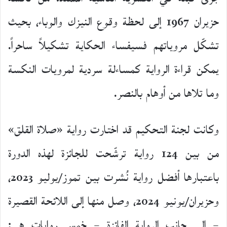
حزيران 1967 إلى لحظة وقوع النيزك والوباء، بحيث
تشكّل مروياتهم فسيفساء الحكاية تشكيلاً ساحراً.
يمكن قراءة الرواية كمساءلة سردية لمرويات النكسة
وما تلاها من أوهام بالنصر.
وكانت لجنة التحكيم قد اختارت رواية «صلاة القلق»
من بين 124 رواية ترشّحت للجائزة لهذه الدورة
باعتبارها أفضل رواية نُشرت بين تموز/يوليو 2023،
وحزيران/يونيو 2024، وصل منها إلى اللائحة القصيرة
– إلى جانب الرواية الفائزة – خمس روايات هي: