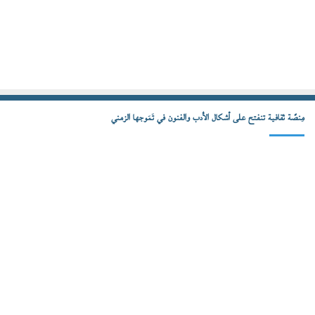
مِنصّة ثقافية تنفتح على أشكال الأدب والفنون في تَمَوجها الزمني