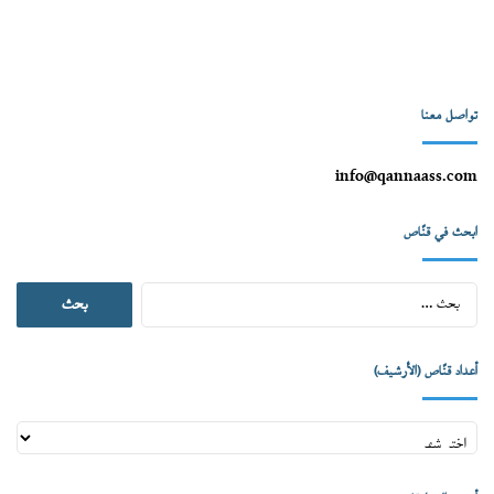
تواصل معنا
info@qannaass.com
ابحث في قنّاص
البحث
عن:
أعداد قنّاص (الأرشيف)
أعداد
قنّاص
(الأرشيف)