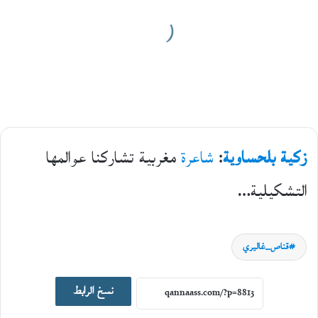
زكية بلحساوية
:
شاعرة
مغربية تشاركنا عوالمها
فوتوتشكيل
التشكيلية…
20
مايو،
2026
ا
قناص_غاليري
ل
ك
ي
نسخ الرابط
ن
و