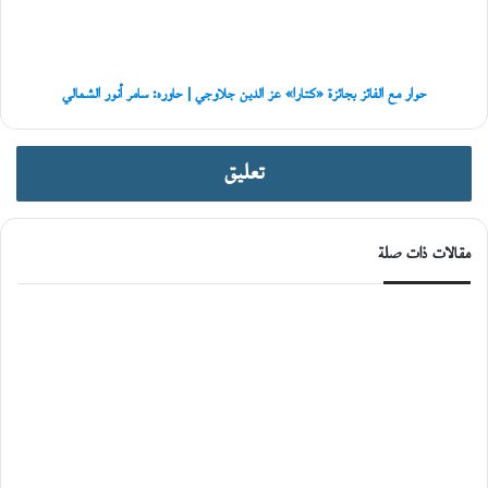
عز
الدين
جلاوجي
|
حاوره:
حوار مع الفائز بجائزة «كتارا» عز الدين جلاوجي | حاوره: سامر أنور الشمالي
سامر
أنور
الشمالي
تعليق
مقالات ذات صلة