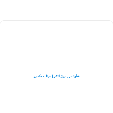
ح
ت
أ
ح
م
د
خطوة
ع
على
س
طريق
ق
النشر
ل
|
ا
عبدالله
ن
مكسور
ي
خطوة على طريق النشر | عبدالله مكسور
حوار
مع
الفائز
بجائزة
«كتارا»