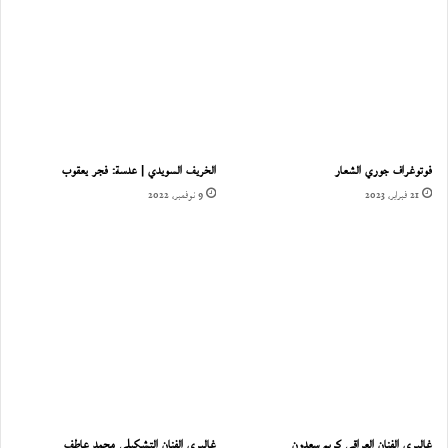
فوتوغراف جوري الشعار
الخريف السويدي | عدسة: فجر يعقوب
21 فبراير، 2023
9 نوفمبر، 2022
غاليري الفنان العراقي كريم سعدون
غاليري الفنان التشكيلي محمد عاطف