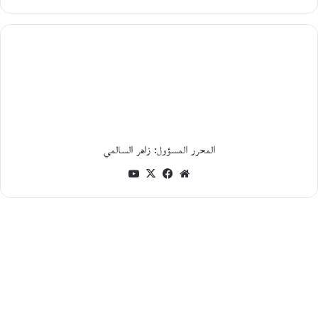
ن
ة
و
ج
د
ل
ي
ة
ا
ل
م
ا
المحرر المسؤول: زاهر السالمي
د
موقع
فيسبوك
‫X
‫YouTube
ة
و
الويب
ا
ل
و
ج
و
د
ف
ي
ن