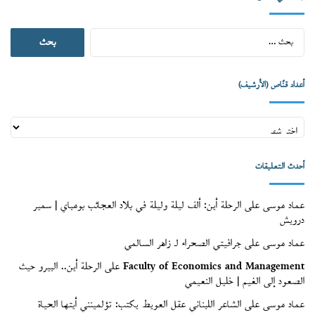
البحث
عن:
أعداد قنّاص (الأرشيف)
أعداد
قنّاص
(الأرشيف)
أحدث التعليقات
عماد موسى
على
الرحلة أين: ألف ليلة وليلة في بلاد العجائب بومباي | سمير
درويش
عماد موسى
على
جرافيتي الصحراء لـ زاهر السالمي
Faculty of Economics and Management
على
الرحلة أين.. البيرو حيث
الصعود إلى الغيم | خليل النعيمي
عماد موسى
على
الشاعر اللبناني عقل العويط يكتب: تؤلمينني أيتها الحياة