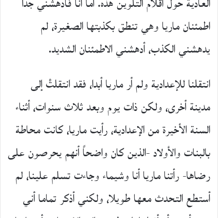
العادية حول أقلام التلوين هذه. أما أنا فأدهشني جدا
اطمئنان ماريا وهي تنطق بكذبتها الصغيرة، لم
يدهشني الكذب، أدهشني الاطمئنان الشديد.
انتقلنا للإعدادية ولم أر ماريا أبدا، فقد انتقلتْ إلى
مدينة أخرى، ولكن ذات يوم وبعد ثلاث سنوات، أثناء
السنة اﻷخيرة من اﻹعدادية، رأيت ماريا، كانت محاطة
بالبنات واﻷولاد -الذين كان واضحاً أنهم يحرصون على
رضاها- رأتنا ماريا أنا وشيماء وجاءت تسلم علينا، لم
أستطع التحدث معها طويلا، ولكني أذكر تماما أني