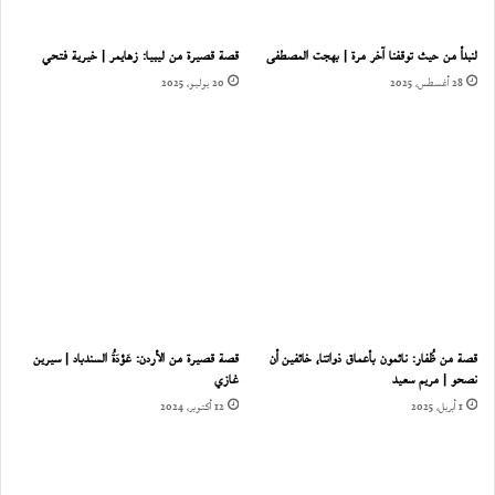
لنبدأ من حيث توقفنا آخر مرة | بهجت المصطفى
قصة قصيرة من ليبيا: زهايمر | خيرية فتحي
28 أغسطس، 2025
20 يوليو، 2025
قصة من ظُفار: نائمون بأعماق ذواتنا، خائفين أن
قصة قصيرة من الأردن: عَوْدَةُ السندباد | سيرين
نصحو | مريم سعيد
غازي
1 أبريل، 2025
12 أكتوبر، 2024