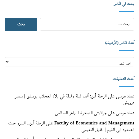
ابحث في قنّاص
البحث
عن:
أعداد قنّاص (الأرشيف)
أعداد
قنّاص
(الأرشيف)
أحدث التعليقات
عماد موسى
على
الرحلة أين: ألف ليلة وليلة في بلاد العجائب بومباي | سمير
درويش
عماد موسى
على
جرافيتي الصحراء لـ زاهر السالمي
Faculty of Economics and Management
على
الرحلة أين.. البيرو حيث
الصعود إلى الغيم | خليل النعيمي