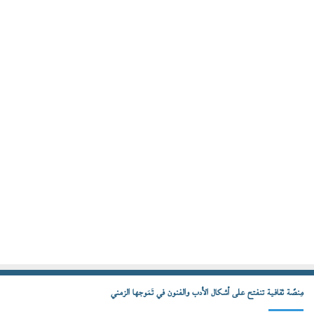
مِنصّة ثقافية تنفتح على أشكال الأدب والفنون في تَمَوجها الزمني