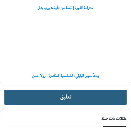
تُ
استراحة القهوة | قصة من تأليف: روب بتلر
ه
ا
وداعاً
ل
سهير
أ
البابلي: الشخصية
و
المكتنزة
ل
|
ى
رولا
حسن
وداعاً سهير البابلي: الشخصية المكتنزة | رولا حسن
تعليق
مقالات ذات صلة