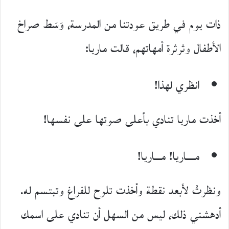
ذات يوم في طريق عودتنا من المدرسة، وَسَط صراخ
اﻷطفال وثرثرة أمهاتهم، قالت ماريا:
انظري لهذا!
أخذت ماريا تنادي بأعلى صوتها على نفسها!
مــــاريا! مـــاريا!
ونظرتْ ﻷبعد نقطة وأخذت تلوح للفراغ وتبتسم له.
أدهشني ذلك، ليس من السهل أن تنادي على اسمك