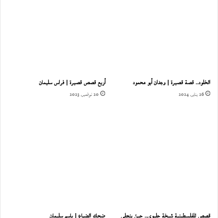
الخلود.. قصة قصيرة | وجدان أبو محمود
أربع قصص قصيرة | فراس سليمان
26 يناير، 2024
20 نوفمبر، 2023
قصص للفلسطينية شيخة حليوى.. حينَ ينجلي
ضحك الضباع | باسم سليمان