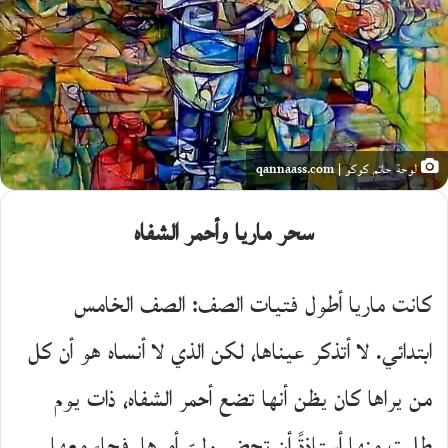
لوحة حاتم كوكو | qannaass.com
سحر ماريا وأحمر الشفاه
كانت ماريا أطول فتيات الصف: الصف الخامس
ابتدائي. لا أتذكر عيناها، لكن الذي لا أنساه هو أن كل
من يراها كان يظن أنها تضع أحمر الشفاه، ذات يوم
طلبت منها أستاذةً أن تحضر وليّ أمرها، فجاء معها