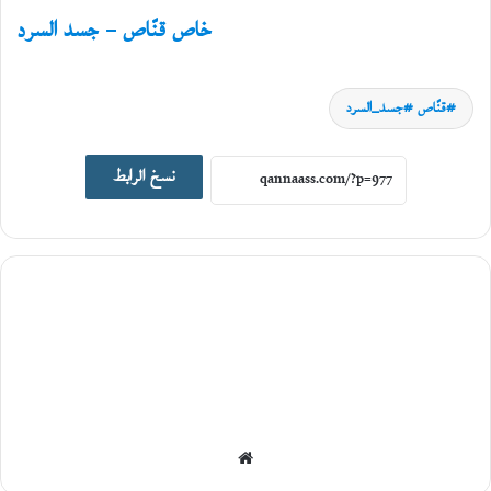
خاص قنّاص – جسد السرد
قنّاص #جسد_السرد
سِيَر ورحلات
نسخ الرابط
5
أغسطس،
2026
ا
ل
ر
ح
ل
ة
أ
ي
ن
موقع
م
ع
الويب