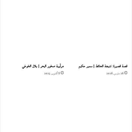
قصة قصيرة: نتيجة الحائط | سمير حكيم
مرآوية صخور البحر | بلال الخوخي
26 مارس، 2026
8 أكتوبر، 2025