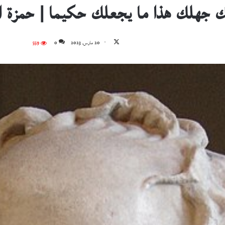
ك جهلك هذا ما يجعلك حكيما | حمزة ا
تابع
20 مارس، 2023
0
559
على
X