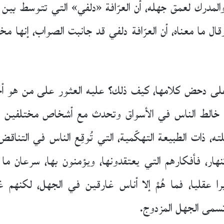
والمدرك لعمق جهله، أن العرّافة «دلفي» التي تتوسط بين ا
قال ما معناه، أن العرّافة دلفي قد جانبت الصواب، إنه
على دحض كلامها، كيف ذلك؟ عليه العثور على من هو أح
ا، خالط الناس في الأسواق وتحدث مع أشخاص مختلفين اشت
لته، ذات الطبيعة التهكّمية، التي تُوقِع الناس في التنا
، فأفكارهم التي يعتقدونها، ويؤمنون بها، سرعان ما ت
را عقليا، فما هُمْ إلا أناس غارقين في الجهل، لكنهم 
 تسمى الجهل المزدوج.