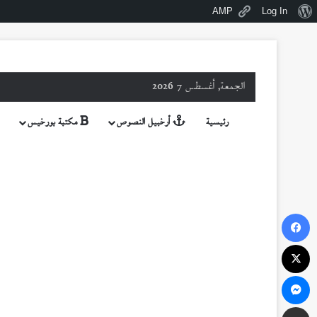
نبذة
AMP
Log In
عن
ووردبريس
الجمعة, أغسطس 7 2026
رئيسية
أرخبيل النصوص
مكتبة بورخيس
فيسبوك
‫X
ماسنجر
مشاركة عبر البريد