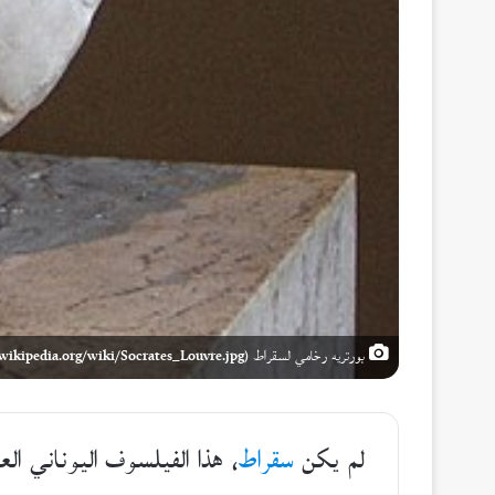
بورتريه رخامي لسقراط (ar.wikipedia.org/wiki/Socrates_Louvre.jpg)
لم يكن
سقراط
، هذا الفيلسوف اليوناني ال