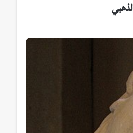
لذهبي