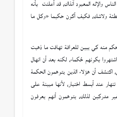
لناس والإله المعبود آنذاك، قد أعلنت بأنه
ا مخطئة ولاشك، فكيف أكون حكيما «وكل ما
كم منه كي يبين للعرافة تهافت ما ذهبت
هروا بكونهم حُكماء، لكنه بعد أن انهال
قض، اكتشف أن هؤلاء الذين يتوهمون الحكمة
نهار عند أبسط اختبار، لأنها مبينة على
غير مدركين لذلك، يتوهمون أنهم يعرفون