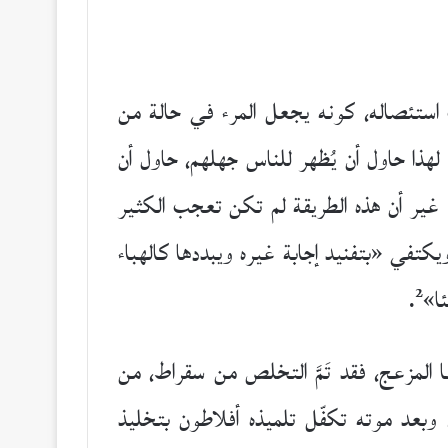
ستئصاله، كونه يجعل المرء في حالة من
لهذا حاول أن يُظهر للناس جهلهم، حاول أن
ة. غير أن هذه الطريقة لم تكن تعجب الكثير
يكتفي «بتفنيد إجابة غيره ويبددها كالهباء
2
ا»
.
ا المزعج، فقد تَمَّ التخلص من سقراط، من
، وبعد موته تكفّل تلميذه أفلاطون بتخليذ