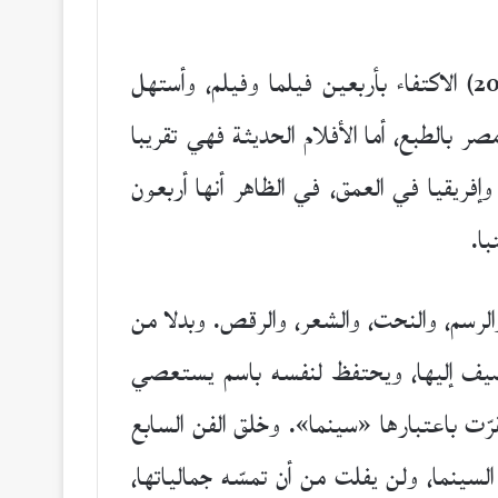
– تونس/2024) الاكتفاء بأربعين فيلما وفيلم، وأستهل
ر بالطبع، أما الأفلام الحديثة فهي تقريبا
إفريقيا في العمق، في الظاهر أنها أربعون
ا.
الرسم، والنحت، والشعر، والرقص. وبدلا من
ويضيف إليها، ويحتفظ لنفسه باسم يستعصي
ّت باعتبارها «سينما». وخلق الفن السابع
لسينما، ولن يفلت من أن تمسّه جمالياتها،