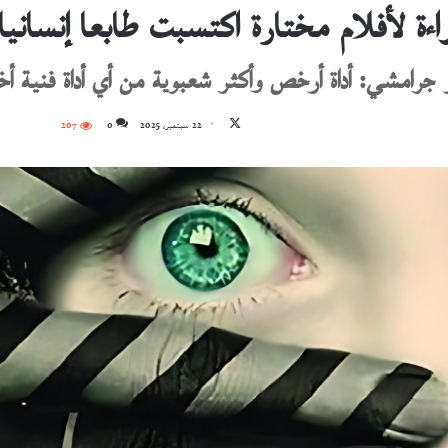
راءة لأفلام مختارة اكتسبت طابعا إنسان
و جرامشي: أداة أرخص وأكثر شعبوية من أي أداة فنية 
تابع
22 سبتمبر، 2025
0
207
على
X