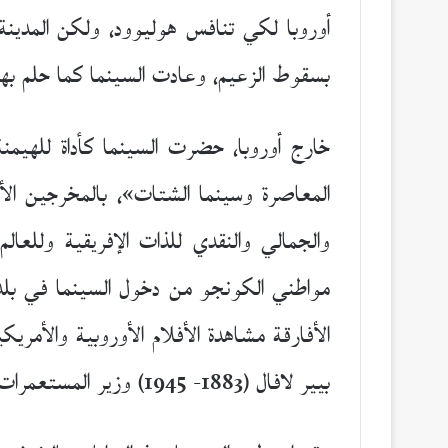
أوروبا لكي تنافس هوليوود، ولكن المدينة ا
بسقوط الزعيم، وعادت السينما كما حلم بها
خارج أوروبا، حضرت السينما كأداة للهيمنة 
المعاصرة وسينما الشتات»، بالمخرجين الأ
والجمالي والنقدي للذات الإفريقية وللعال
مواطني الكونجو من دخول السينما في بلده
الأفارقة مشاهدة الأفلام الأوروبية والأمر
بيير لافال (1883- 1945) وزير المستعمرات الفرنسي «مرسوم لافال» الذي يمنع الأفارقة من صنع الأفلام، وظل القانون ساريا حتى عام 1960.