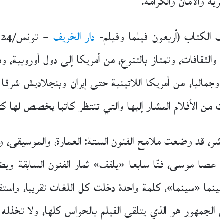
ة والأمان والكرامة.
الكتاب (أربعون فيلما وفيلم-
دار الخريف
الثقافات، وتمتاز بالتنوع، من أمريكا إلى دول أوروبية، ومص
اليا، من أمريكا اللاتينية حتى إيران وبنجلاديش شرقا و
 من الأفلام المشار إليها والتي تنتظر كاتبا يخصص لها كتب
ر، قد وضعت ملامح الفنون الستة: العمارة، والموسيقى، و
ما، عصا موسى، فنّا سابعا «يلقف» ثمار الفنون السابقة 
ا «سينما»، كلمة واحدة دخلت كل اللغات تقريبا، واستقر
الجمهور هو الذي يتلقى الفيلم بالحواس كلها، ولا تخذله ا