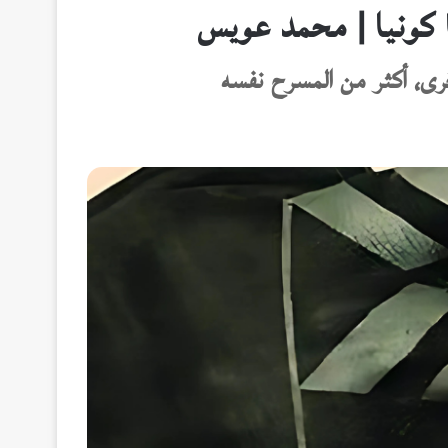
يا كونيا | محمد عويس
أخرى، أكثر من المسرح نفسه