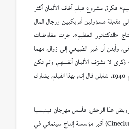
ظيم» فكرة، مشروع فيلم أخاف الألمان أكثر
لى مقابلة مسؤولين أمريكيين ورجال المال
 إنتاج «الدكتاتور العظيم». جرت مفاوضات
ى، وأيقن أن غير الطبيعي إلى زوال، مهما
ذكرى لا تشرّف الألمان أنفسهم، ولم تكن
الصحافة الأمريكية الاحتكارية الرأسمالية تعترض على التوجهات النازية، حين أنتج الفيلم وعرض عام 1940. شابلن قال إنه، بهذا الفيلم، يشارك
ى ترويض هذا الوحش، فأسس مهرجان فينيسيا
السينمائي عام 1932، وفي عام 1935 أنشأ معهد السينما، وبعد عامين أقام في روما مدينة السينما (Cinecittà) أكبر مؤسسة إنتاج سينمائي في