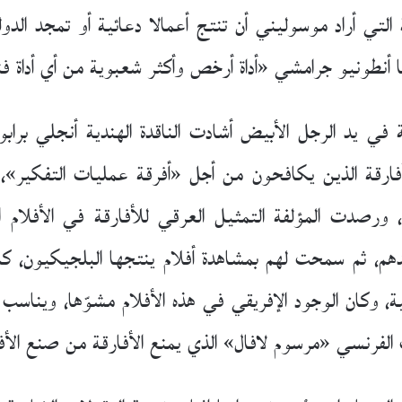
لتي أراد موسوليني أن تنتج أعمالا دعائية أو تمجد الدولة
 أنطونيو جرامشي «أداة أرخص وأكثر شعبوية من أي أداة ف
في يد الرجل الأبيض أشادت الناقدة الهندية أنجلي برابو، 
فارقة الذين يكافحون من أجل «أفرقة عمليات التفكير»،
م، ورصدت المؤلفة التمثيل العرقي للأفارقة في الأفلام
م، ثم سمحت لهم بمشاهدة أفلام ينتجها البلجيكيون، كما
يكية، وكان الوجود الإفريقي في هذه الأفلام مشوّها، ويناس