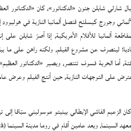
خيال شارلي شابلن جنون «الدكتاتور»، كان «الدكتاتور الع
ألماني وجورج كيسلنح قنصل ألمانيا النازية في هوليوود إ
مقاطعة ألمانيا للأفلام الأمريكية، إذا أصرّ شابلن على
ماديا؛ لينصرف عن مشروع الفيلم، ولكنه راهن على ما يبق
، أما الحرية فسوف تنتصر، ويصير «الدكتاتور العظيم» 
كان الزعيم الفاشي الإيطالي بينيتو موسوليني سبّاقا إل