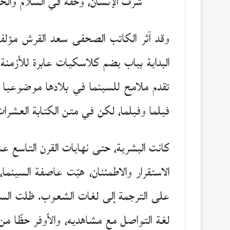
شرف الإنسان، وحقه في السلام والحري
وقد آثر الكاتب الصحفى سعد القرش مؤلف 
البداية بباب يضم كلاسكيات عابرة للأزمنة و
تقدم ملامح للسينما في بلادها موضوعيا وجم
فيلما وفيلما، لكن في متن الكتابة العشرات
كانت البشرية، حتى نهايات القرن التاسع عش
الاستقرار والاطمئنان، هبّت عاصفة السين
على الترجمة إلى لغات الشعوب. ظلت السينم
لغة التواصل مع مشاهديه، والأوفر حظّا من 