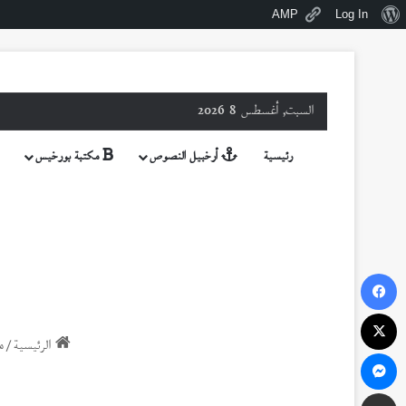
نبذة
AMP
Log In
عن
ووردبريس
السبت, أغسطس 8 2026
رئيسية
أرخبيل النصوص
مكتبة بورخيس
فيسبوك
‫X
الرئيسية
/
م
ماسنجر
مشاركة عبر البريد