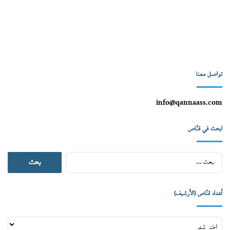
تواصل معنا
info@qannaass.com
ابحث في قنّاص
البحث
عن:
أعداد قنّاص (الأرشيف)
أعداد