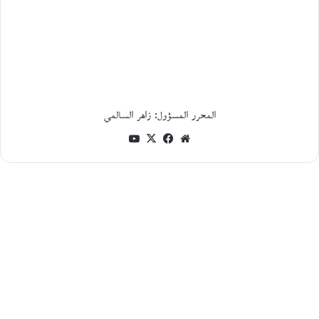
ل
ت
ا
ر
ي
خ
ا
ل
المحرر المسؤول: زاهر السالمي
ا
ج
موقع
فيسبوك
‫X
‫YouTube
ت
الويب
م
ا
ع
ي
و
ا
ل
س
ي
ا
س
ي