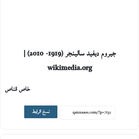
جيروم ديفيد سالينجر (1919- 2010) |
wikimedia.org
خاص قناص
اصدارات جديدة
نسخ الرابط
19
يونيو،
2026
ا