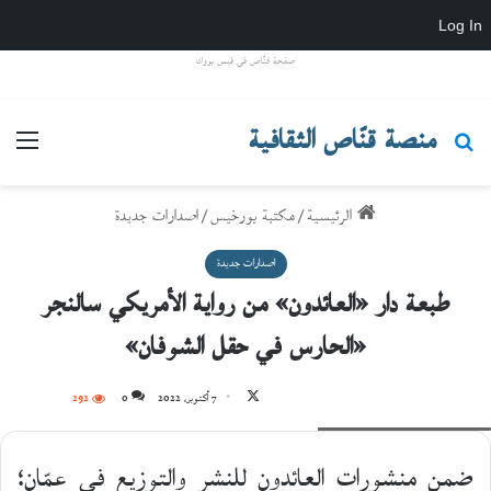
Log In
صفحة قنّاص في فيس بووك
منصة قنّاص الثقافية
بحث عن
القائ
الرئيسية
/
مكتبة بورخيس
/
اصدارات جديدة
اصدارات جديدة
طبعة دار «العائدون» من رواية الأمريكي سالنجر
«الحارس في حقل الشوفان»
تابع
7 أكتوبر، 2022
0
292
غلاف الرواية (دار العائدون)
على
X
ضمن منشورات العائدون للنشر والتوزيع في عمّان؛