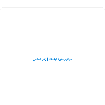
ل
ق
ب
سيناريو
ي
مقبرة
ل
ة
الباصات
ب
|
ن
زاهر
ي
السالمي
ب
و
ع
ل
ي
سيناريو مقبرة الباصات | زاهر السالمي
ا
ل
القائمة
عُ
الطويلة
م
لـِ«جائزة
ا
الملتقى
ن
للقصة
ي
القصيرة
ة
العربية»
في