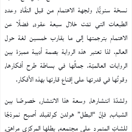
نسخة سنويًّا، ولجهة الاهتمام من قبل النقّاد وعدد
الطبعات التي تمّت خلال سبعة عقود، فضلًا عن
الاهتمام بترجمتها إلى ما يقارب خمسين لغة حول
العالم. لذا تعتبر هذه الرواية بصمة أدبية مميزة بين
الروايات العالميّة. جمالُها في بساطة طرح أفكارها،
وقوتُها في قدرتها على إقناع قارئها بهذه الأفكار.
ولشدّة انتشارها، وسعة هذا الانتشار، خصوصًا بين
الشباب، فإنّ “البطل” هولدن كولفيلد أصبح نموذجًا
للشابّ المتمرد على مجتمعه، بطلها المركزي مراهق،