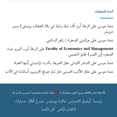
قنّاص
(الأرشيف)
أحدث التعليقات
عماد موسى
على
الرحلة أين: ألف ليلة وليلة في بلاد العجائب بومباي | سمير
درويش
عماد موسى
على
جرافيتي الصحراء لـ زاهر السالمي
Faculty of Economics and Management
على
الرحلة أين.. البيرو حيث
الصعود إلى الغيم | خليل النعيمي
عماد موسى
على
الشاعر اللبناني عقل العويط يكتب: تؤلمينني أيتها الحياة
عماد موسى
على
مقال للأديب الصيني خان شاو جونغ: القرويون أساتذتنا في الأدب
© مجلة قناص 2026, جميع الحقوق محفوظة |
مِنصّة ثقافية متخصصة | تصميم
بكسل تك
رئيسية
أرخبيل النصوص
مكتبة بورخيس
مسرحُ أفلام
مسارات
الكتاب قنّاص
كن قنّاصا