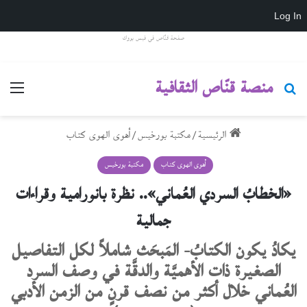
Log In
صفحة قنّاص في فيس بووك
منصة قنّاص الثقافية
بحث عن
القائ
الرئيسية
/
مكتبة بورخيس
/
أهوى الهوى كتاب
أهوى الهوى كتاب
مكتبة بورخيس
«الخطابُ السردي العُماني».. نظرة بانورامية وقراءات
جمالية
يكادُ يكون الكتابُ- المَبحَث شاملاً لكل التفاصيل
الصغيرة ذات الأهميَّة والدقَّة في وصف السرد
العُماني خلال أكثر من نصف قرنٍ من الزمن الأدبي