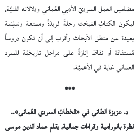
مضامين العمل السرديّ الأدبي العُماني ودلالاته الفنيَّة،
ليكون الكتابُ-المَبحَث رحلةً فريدَةً وممتعة وسَلِسَة
بعيدة عن منطق الأبحاث وأقرب إلى أن تكون دروساً
مُستفادَة أو نقاطَ إنارَةً على مراحل تاريخيَّة للسرد
العماني غاية في الأهميَّة.
***
د. عزيزة الطائي في «الخطابُ السردي العُماني»..
نظرة بانورامية وقراءات جمالية، بقلم عماد الدين موسى