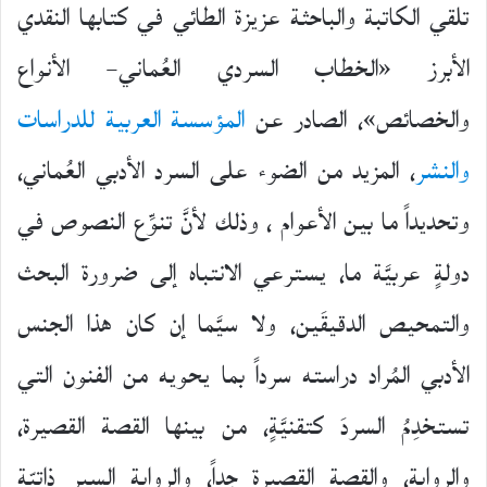
تلقي الكاتبة والباحثة عزيزة الطائي في كتابها النقدي
الأبرز «الخطاب السردي العُماني– الأنواع
والخصائص»، الصادر عن
المؤسسة العربية للدراسات
والنشر
، المزيد من الضوء على السرد الأدبي العُماني،
وتحديداً ما بين الأعوام ، وذلك لأنَّ تنوِّع النصوص في
دولةٍ عربيَّة ما، يسترعي الانتباه إلى ضرورة البحث
والتمحيص الدقيقَين، ولا سيَّما إن كان هذا الجنس
الأدبي المُراد دراسته سرداً بما يحويه من الفنون التي
تستخدِمُ السردَ كتقنيَّةٍ، من بينها القصة القصيرة،
والرواية، والقصة القصيرة جداً، والرواية السير ذاتيّة