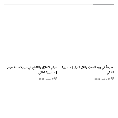
صرخةٌ في وجه الصمتِ وظلال المرايا | د. عزيزة
عوالم الانغلاق والانفتاح في سرديات سماء عيسى
الطائي
| د. عزيزة الطائي
27 نوفمبر، 2024
6 ديسمبر، 2023