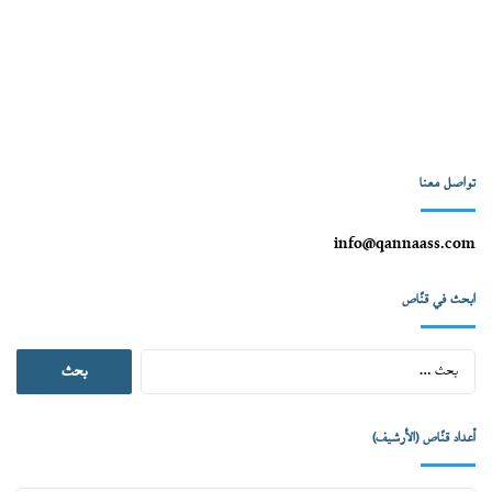
تواصل معنا
info@qannaass.com
ابحث في قنّاص
البحث
عن:
أعداد قنّاص (الأرشيف)