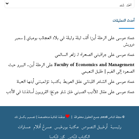
أعداد
قنّاص
(الأرشيف)
أحدث التعليقات
عماد موسى
على
الرحلة أين: ألف ليلة وليلة في بلاد العجائب بومباي | سمير
درويش
عماد موسى
على
جرافيتي الصحراء لـ زاهر السالمي
Faculty of Economics and Management
على
الرحلة أين.. البيرو حيث
الصعود إلى الغيم | خليل النعيمي
عماد موسى
على
الشاعر اللبناني عقل العويط يكتب: تؤلمينني أيتها الحياة
عماد موسى
على
مقال للأديب الصيني خان شاو جونغ: القرويون أساتذتنا في الأدب
© مجلة قناص 2026, جميع الحقوق محفوظة |
مِنصّة ثقافية متخصصة | تصميم
بكسل تك
رئيسية
أرخبيل النصوص
مكتبة بورخيس
مسرحُ أفلام
مسارات
الكتاب قنّاص
كن قنّاصا