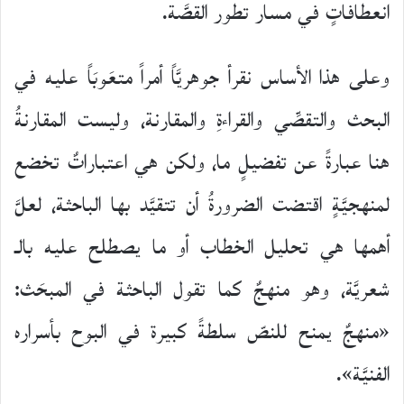
انعطافاتٍ في مسار تطور القصَّة.
وعلى هذا الأساس نقرأ جوهريَّاً أمراً متعَوبَاً عليه في
البحث والتقصِّي والقراءةِ والمقارنة، وليست المقارنةُ
هنا عبارةً عن تفضيلٍ ما، ولكن هي اعتباراتٌ تخضع
لمنهجيَّةٍ اقتضت الضرورةُ أن تتقيَّد بها الباحثة، لعلَّ
أهمها هي تحليل الخطاب أو ما يصطلح عليه بالـ
شعريَّة، وهو منهجٌ كما تقول الباحثة في المبحَث:
«منهجٌ يمنح للنصّ سلطةً كبيرة في البوح بأسراره
الفنيَّة».