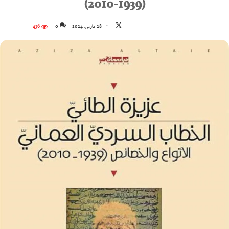
(1939-2010)
تابع
28 مارس، 2024
0
436
على
X