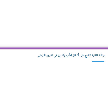
مِنصّة ثقافية تنفتح على أشكال الأدب والفنون في تَمَوجها الزمني