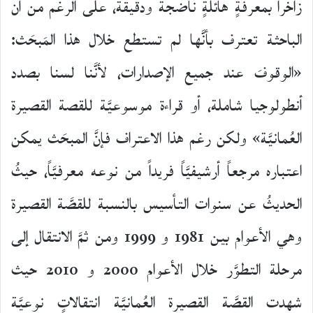
زاخراً بمعرفَةٍ هائلَةٍ ناضجة ودقيقة، على الرغم من أن
الباحثة تعترف بأنَّها لم تستطع خلال هذا المَبحَث:
«الوقوفَ عند جميع الإصدارات، لأنَّنا لسنا بصدد
أنطولوجيا شاملة، أو قراءة موسوعيَّة للقصة القصيرة
العُمانيَّة» ولكن رغم هذا الاعتراف فإنَّ المبحَث يمكن
اعتباره مرجعاً أرشيفيَّاً فريداً من نوعه معرفيَّاً، حيثُ
الحديثُ عن سنوات التأسيس بالنسبة للقصَّة القصيرة
وهي الأعوام بين 1981 و 1999 ومن ثمَّ الانتقال إلى
مرحلة التطوَّر خلال الأعوام 2000 و 2010 حيث
شهدت القصَّة القصيرة العُمانيَّة انتقالاتٍ نوعيَّة