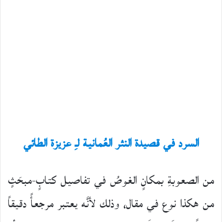
السرد في قصيدة النثر العُمانية لـِ عزيزة الطائي
من الصعوبةِ بمكانٍ الغوصُ في تفاصيل كتابٍ-مبحَثٍ
من هكذا نوع في مقال، وذلك لأنَّه يعتبر مرجعأً دقيقاً