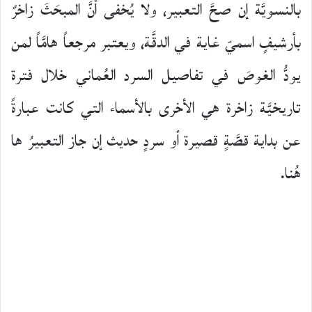
بالنسويَّة إن صحَّ التعبير، ولا يُخفى أنَّ المبحَثَ زاخرٌ
بأرشيفٍ اسميّ غاية في الدقَّة، ويعتبر مرجعاً هامَّاً لمن
يودُّ الغوصَ في تفاصيل السرد العُماني خلال فترة
تاريخيَّة زاخرة هي الأخرى بالأسماء التي كانت عبارةً
عن بداية قصَّةٍ قصيرة أو سردٍ حديث إن جاز التعبيرُ ها
هُنا.