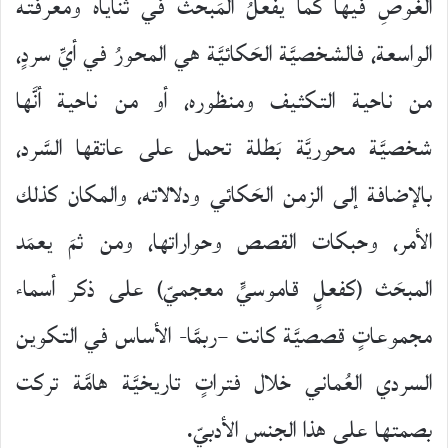
الغَوصِ فيها كما يفعلُ المَبحثُ في ثناياه ومعرفته
الواسعة، فالشخصيَّة الحَكائيَّة هي المحورُ في أيِّ سردٍ،
من ناحية التكثيف ومنظوره، أو من ناحية أنَّها
شخصيَّة محوريَّة بَطلة تحمل على عاتقها السَّرد،
بالإضافة إلى الزمن الحَكائي ودلالاته، والمكان كذلك
الأمر، وحبكات القصص وحواراتها، ومن ثمَ يعمَد
المبحَث (كفعلٍ قاموسيٍّ معجميّ) على ذكر أسماء
مجموعاتٍ قصصيَّة كانت –ربمَّا- الأساس في التكوين
السردي العُماني خلال فتراتٍ تاريخيَّة هامَّة تركت
بصمتها على هذا الجنس الأدبيّ.