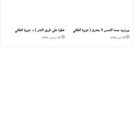
بورتريه جسد الشمس لا يحترق | عزيزة الطائي
خطوة على طريق النشر | د. عزيزة الطائي
18 مايو، 2023
10 ديسمبر، 2022