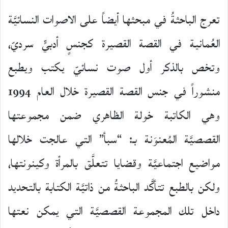
تعرج الباحثةُ في مبحثها أيضاً على الاصوات النسائيَّة
العُمانية في القصة القصيرة كجنسٍ أدبيٍّ سرديّ،
وتخص بالذكر أول صوت نسائيّ يكتب ويطبع
منشوراً في جنس القصة القصيرة خلال العام 1994
وهي الكاتبة خولة الظاهري ضمن مجموعتها
القصصيَّة المُعنوَنة بـ: “سبأ” التي عالجت خلالها
مواضيع اجتماعيَّة وقضايا تتعلَّق بالمرأة وكينونتها،
ولكن بالطبع تتأكَّد الباحثةُ من ذاتيَّة الكتابة بالتحديد
داخل تلك المجموعة القصصيَّة التي يمكن نعتها