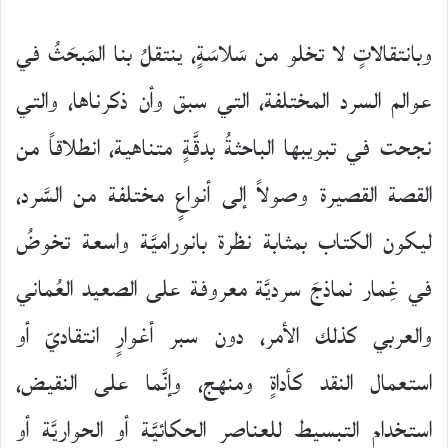
وبانتقالاتٍ لا تخلو من سَلاسَةٍ، ينتقلُ بنا المَبحَثُ في
عوالم السرد المختلفة، التي سبق وأن ذكرناها، والتي
نجحت في تبويبها الباحثةُ بدقَّةٍ متناهية، انطلاقاً من
القصة القصيرة وصولاً إلى أنواعٍ مختلفة من السَّرد،
ليكون الكتاب بمثابة نظرة بانوراميَّة واسعة تخوضُ
في غِمار نماذجَ سرديَّة معروفة على الصعيد العُماني
والعربي كذلك الأمر، دون سبر أغوارٍ انتقاديّ أو
استعمال النقد كأداةٍ ومنهج، وإنَّما على النقيض،
استخدام التبسيط للعناصر الحكائيَّة أو الحواريَّة أو