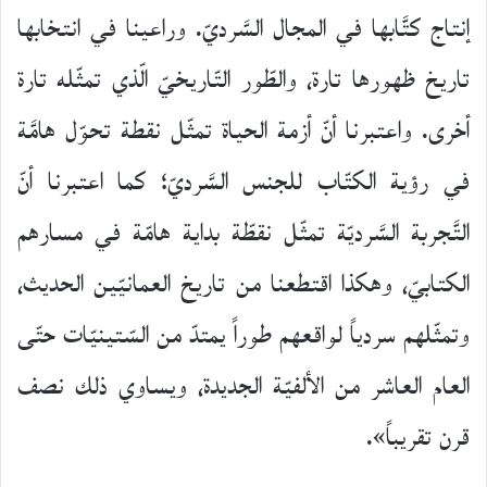
إنتاج كتَّابها في المجال السَّرديّ. وراعينا في انتخابها
تاريخ ظهورها تارة، والطّور التّاريخيّ الّذي تمثّله تارة
أخرى. واعتبرنا أنّ أزمة الحياة تمثّل نقطة تحوّل هامَّة
في رؤية الكتّاب للجنس السَّرديّ؛ كما اعتبرنا أنّ
التَّجربة السَّرديّة تمثّل نقطّة بداية هامّة في مسارهم
الكتابيّ، وهكذا اقتطعنا من تاريخ العمانيّين الحديث،
وتمثّلهم سردياً لواقعهم طوراً يمتدّ من السّتينيّات حتّى
العام العاشر من الألفيّة الجديدة، ويساوي ذلك نصف
قرن تقريباً».