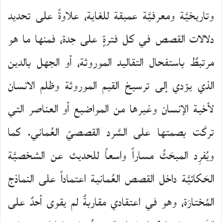
وتاريخيَّة ومعرفيَّة عميقة للغاية، علاوةً على تحديد
دلالات القصص في كل فترةٍ على حِدة، فمنها ما هو
مرتبطٌ باستفحال التقاليد الموروثة، أو الجهل بالدين
الذي يؤدي إلى ترسيخ القيم الموروثة وظلم الانسان
لأخية الإنسان وغيرها من المواضيع أو العناصر التي
تركَت بصمتها على السَّرد القصصيّ العُماني. كما
ويُفرِد المبحَثُ مساراً واسعاً للحديث عن الشخصيَّة
الحَكائيَّة داخل القصص العُمانية اعتماداً على النماذج
المُختارَة، وهو في اعتقادي مقاربةٌ لم يقوى أحدٌ على