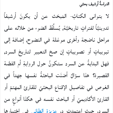
الدراسةُ أرشيف بحثي
لا يتوانى الكتابُ- المَبحَث عن أن يكونَ أرشيفاً
تدوينيَّاً لفتراتٍ تاريخيَّة، يُسلَّطُ الضوء من خلاله على
مراحل ناضجة وأخرى موغلة في النضوح، إضافة إلى
تبويباتٍ أو تصويباتٍ إن صحَ التعبير لتاريخ السرد،
فهل البدايةُ عن السرد ستكونُ حول الروايةِ أم القصَّة
القصيرة؟ هذا سؤالٌ أضنَت الباحثةُ نفسها جهداً في
الغوص في تفاصيل الإقناع البحثيّ للقارئ المهتمّ أو
القارئ الأكاديميّ أو الباحث نفسه في هكذا أنواعٍ من
السرد. حيث اعتمدت د.
عزيزة الطائي
في اختيارها