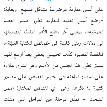
على أسس مقاربة موضوعة بشكل ممنهجٍ، وبغاية:
«وضع أسس نقدية لمقاربة تطور مسار القصة
العمانيَّة». بمعنى آخر وضع الأُطر النقديَّة لتصنيفها
إلى دلالات وبنى كامنة في خصائص الكتابة الفنيَّة»،
فالقصة القصيرة كأدب تخييلي يعطي بعداً أوسع لفهم
سياق تطور هذا الجنس من الأدب، وهو السَّرد، علاوةً
على استناد الباحثة في اختيار القصص على مصادر
كثيرة تمَّ ذكرها، وهي –أي القصص المختارة ضمن
المَبحَث – تمثِّل مرحلة من المراحل التي مثَّلت