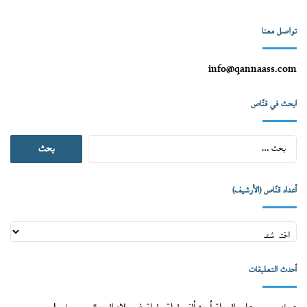
تواصل معنا
info@qannaass.com
ابحث في قنّاص
البحث
عن:
أعداد قنّاص (الأرشيف)
أعداد
قنّاص
(الأرشيف)
أحدث التعليقات