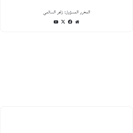
ا
ل
المحرر المسؤول: زاهر السالمي
ا
ج
موقع
فيسبوك
‫X
‫YouTube
ت
الويب
م
ا
ع
ي
و
ا
ل
س
ي
ا
س
ي
ل
ق
ب
حوار
ي
مع
ل
ة
الكاتبة
ب