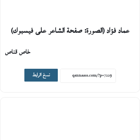
عماد فؤاد (الصورة: صفحة الشاعر على فيسبوك)
خاص قناص
اصدارات جديدة
نسخ الرابط
19
يونيو،
2026
ا
ل
ت
ا
ر
ي
خ