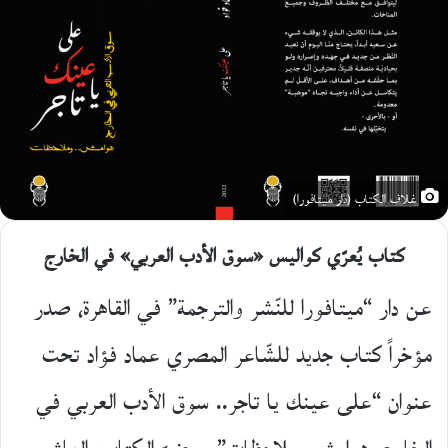
غلاف الكتاب (دار ميتافورا)
كتاب يُعرّي كواليس «سوق الأدب العربي» في الخارج
عن دار “ميتافورا للنّشر والترجمة” في القاهرة، صدر
مؤخراً كتاب جديد للشّاعر المصري عماد فؤاد تحت
عنوان “على عينك يا تاجر.. سوق الأدب العربي في