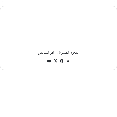
ة
و
ج
د
ل
ي
ة
ا
ل
م
ا
المحرر المسؤول: زاهر السالمي
د
موقع
فيسب
‫X
‫You
ة
و
الويب
وك
Tub
ا
e
ل
و
ج
و
د
ف
ي
ن
ح