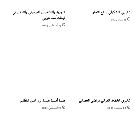
ت
ا
غاليري التشكيلي صالح النجار
التجريد والتشخيص، الموسيقى والشكل في
ب
لوحات أسعد عرابي
:
11 أبريل، 2025
ا
15 أغسطس، 2024
ل
ك
ت
ا
ب
ة
ه
ي
و
ط
ن
غاليري الخطاط العراقي مرتضى الجصاني
مدينة أصيلة بعدسة نور الدين الغطّاس
ي
ا
20 سبتمبر، 2023
18 أغسطس، 2023
ل
ب
د
ي