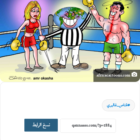
فوتوتشكيل
africacartoons.com
20
مايو،
2026
ا
قناص_غاليري
ل
ك
ي
نسخ الرابط
ن
و
ن