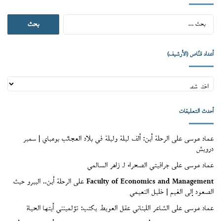
البحث
عن:
أعداد قنّاص (الأرشيف)
أعداد
قنّاص
(الأرشيف)
أحدث التعليقات
عماد موسى
على
الرحلة أين: ألف ليلة وليلة في بلاد العجائب بومباي | سمير
درويش
عماد موسى
على
جرافيتي الصحراء لـ زاهر السالمي
Faculty of Economics and Management
على
الرحلة أين.. البيرو حيث
الصعود إلى الغيم | خليل النعيمي
عماد موسى
على
الشاعر اللبناني عقل العويط يكتب: تؤلمينني أيتها الحياة