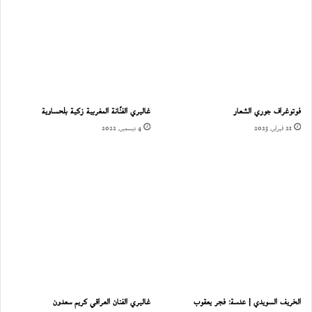
ل
فوتوغراف جوري الشعار
غاليري الفنّانة المغربية زكية بلحساوية
21 فبراير، 2023
4 ديسمبر، 2022
الخريف السويدي | عدسة: فجر يعقوب
غاليري الفنان العراقي كريم سعدون