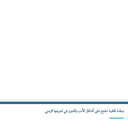
مِنصّة ثقافية تنفتح على أشكال الأدب والفنون في تَمَوجها الزمني