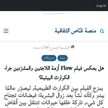
Log In
صفحة قنّاص في فيس بووك
منصة قنّاص الثقافية
بحث عن
القائ
الرئيسية
/
مسرح أفلام
/
سينما
سينما
مسرح أفلام
هل يعكس فيلم Flow أزمة اللاجئين والمشرّدين جراء
الكوارث البيئية؟
يمزج الفيلم بين الكوارث الطبيعية، ليصوّر عالمًا
يبدو وكأنه نشأ بعد زوال البشرية: فيضانات تجتاح
كل شيء، تاركة خلفها حيوانات تتنقل بين أنقاض