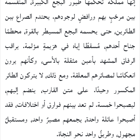
إنها مملكة تحكمها طيور البجع الكبيرة، المنقسمة
بين مرحّبٍ بهم ورافضٍ لوجودهم. يحتدم الصراع بين
الطائرين، حتى يحسمه البجع المسيطر بالقوة، محطمًا
جناح أحدهم، مُسقطًا إياه في هزيمةٍ مؤلمة. يراقب
الرفاق المشهد بأعين مثقلة بالأسى، وكأنهم يرون
انعكاسًا لمصائرهم المعلقة. ومع ذلك، لا يتركون الطائر
المكسور وحيدًا. على متن القارب، ينضم إليهم،
ليصبحوا خمسة. لم تعد بينهم فوارق أو اختلافات، فقد
أصبحوا عائلة واحدة، يجمعهم مصيرٌ واحد، ومستقبلٌ
مجهول، وطريقٌ واحد نحو النجاة.