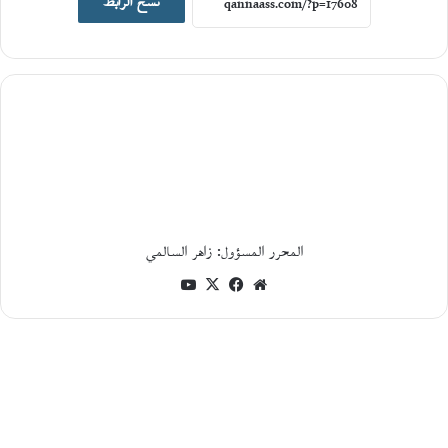
نسخ الرابط
ن
و
ن
ة
و
ج
د
ل
ي
ة
ا
ل
م
ا
المحرر المسؤول: زاهر السالمي
د
موقع
فيسبوك
‫X
‫YouTube
ة
و
الويب
ا
ل
و
ج
و
د
ف