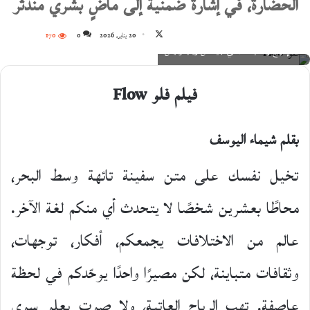
الحضارة، في إشارة ضمنية إلى ماضٍ بشري مندثر
تابع
20 يناير، 2026
0
170
إخراج وكتابة اللاتفي جينتس زيلبالوديس
على
X
فيلم فلو
Flow
بقلم شيماء اليوسف
تخيل نفسك على متن سفينة تائهة وسط البحر،
محاطًا بعشرين شخصًا لا يتحدث أي منكم لغة الآخر.
عالم من الاختلافات يجمعكم، أفكار، توجهات،
وثقافات متباينة، لكن مصيرًا واحدًا يوحّدكم في لحظة
عاصفة. تهب الرياح العاتية، ولا صوت يعلو سوى