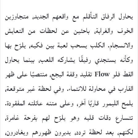
يحاول الرفاق التأقلم مع واقعهم الجديد، متجاوزين
الخوف والغرابة، باحثين عن لحظات من التعايش
والانسجام. الكلب يسحب لعبة بين فكيه، يلوّح بها
وكأنه يستجدي رفيقًا يشاركه اللعب، بينما يحاول
القط فلو Flow تقليد وقفة البجع، منتصبًا على ظهر
القارب في محاولة للانتماء. وفي لحظة غير متوقعة،
يلمح الليمور قاربًا آخر، وعلى متنه عائلته المفقودة.
تتسارع دقات قلبه وهو يلوّح لهم بفرحة غامرة،
لكنهم، بعد لحظة تردد، يديرون ظهورهم ويغادرون،