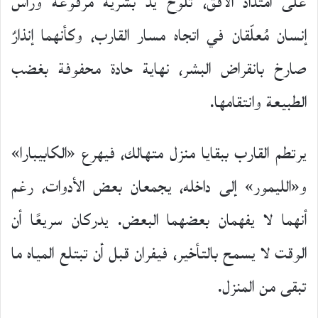
على امتداد الأفق، تلوح يدٌ بشرية مرفوعة ورأس
إنسان مُعلّقان في اتجاه مسار القارب، وكأنهما إنذارٌ
صارخ بانقراض البشر، نهاية حادة محفوفة بغضب
الطبيعة وانتقامها.
يرتطم القارب ببقايا منزل متهالك، فيهرع «الكابيبارا»
و«الليمور» إلى داخله، يجمعان بعض الأدوات، رغم
أنهما لا يفهمان بعضهما البعض. يدركان سريعًا أن
الوقت لا يسمح بالتأخير، فيفران قبل أن تبتلع المياه ما
تبقى من المنزل.