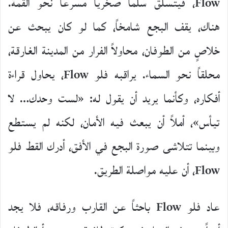
Flow، فيتسلق سلماً صخرياً مسرعاً نحو القمة.
هناك، يقف البجع شامخاً، كما لو كان يبحث عن
خلاصٍ من الطوفان، محاولاً الفرار من المدينة الغارقة،
محلقاً نحو السماء. يراقبه فلو Flow، يحاول قراءة
أفكاره، وكأنما يريد أن يقول له: «لست وحدك… لا
تيأس»، أملاً أن يبعث فيه الأمان، لكنه لم يستطع
وبينما تتلاشى صورة البجع في الأفق، أدرك القط فلو
Flow، أن عليه مواصلة الطريق.
عاد فلو Flow باحثاً عن القارب ورفاقه، فلا يجد