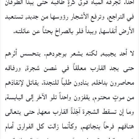
أحداً. تجرفه المياه فوق كرةٍ طافية حتى يبدأ الطوفان
في التراجع، وترفع الأشجار رؤوسها من جديد، تستعيد
الأرض أنفاسها، ويبدأ فلو بالصراخ بحثاً عن عائلته.
لا أحد يجيبه، لكنه يشعر بوجودهم. يتحسس أثرهم
حتى يجد القارب معلقاً في غصن شجرة، ورفاقه
محاصرون بداخله، ينادون طلباً للنجدة. يقاتل لإنقاذهم
من موتٍ محتوم، يقفزون واحداً تلو الآخر إلى اليابسة،
وما إن تسقط الشجرة آخِذةً القارب معها، حتى يتعالى
هتافهم فرحاً بنجاتهم، وكأنما زالت كل الفوارق أمام