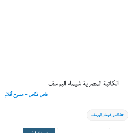
الكاتبة المصرية شيماء اليوسف
فوتوتشكيل
20
خاص قنّاص – مسرح أفلام
مايو،
2026
ا
قنّاص_شيماء_اليوسف
ل
ك
ي