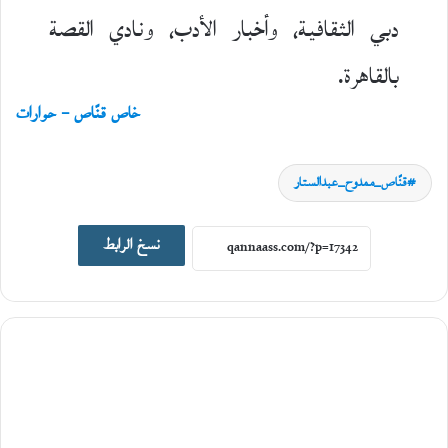
دبي الثقافية، وأخبار الأدب، ونادي القصة
بالقاهرة.
خاص قنّاص – حوارات
حوارات
قنّاص_ممدوح_عبدالستار
23
يوليو،
نسخ الرابط
2026
ح
و
ا
ر
م
ع
ا
ل
ك
ا