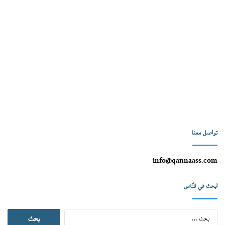
تواصل معنا
info@qannaass.com
ابحث في قنّاص
البحث
عن: