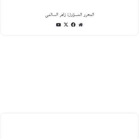
ت
ب
المحرر المسؤول: زاهر السالمي
ا
ل
موقع
فيسبوك
‫X
‫YouTube
ف
الويب
ل
س
ط
ي
ن
ي
م
ح
م
د
ج
ب
ع
ي
ت
صعود
ي
الرواية
و
ر
العُمانية