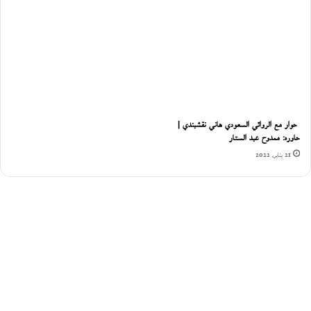
حوار مع الروائي السعودي هاني نقشبندي |
حاوره: ممدوح عبد الستار
21 يناير، 2022