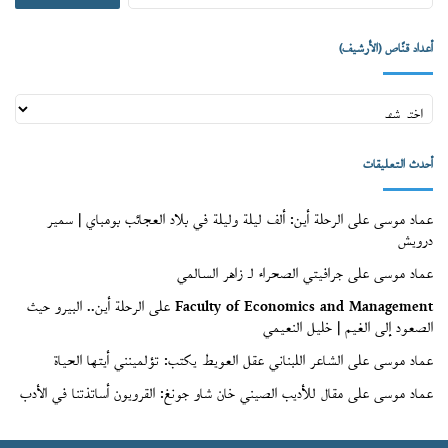
أعداد قنّاص (الأرشيف)
أعداد
قنّاص
(الأرشيف)
أحدث التعليقات
عماد موسى
على
الرحلة أين: ألف ليلة وليلة في بلاد العجائب بومباي | سمير
درويش
عماد موسى
على
جرافيتي الصحراء لـ زاهر السالمي
Faculty of Economics and Management
على
الرحلة أين.. البيرو حيث
الصعود إلى الغيم | خليل النعيمي
عماد موسى
على
الشاعر اللبناني عقل العويط يكتب: تؤلمينني أيتها الحياة
عماد موسى
على
مقال للأديب الصيني خان شاو جونغ: القرويون أساتذتنا في الأدب