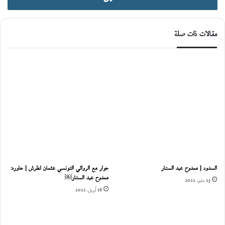
مقالات ذات صلة
السدود | ممدوح عبد الستار
حوار مع الروائي التونسي عثمان لطرش | حاوره:
ممدوح عبد الستار￼
23 مايو، 2022
16 أبريل، 2022