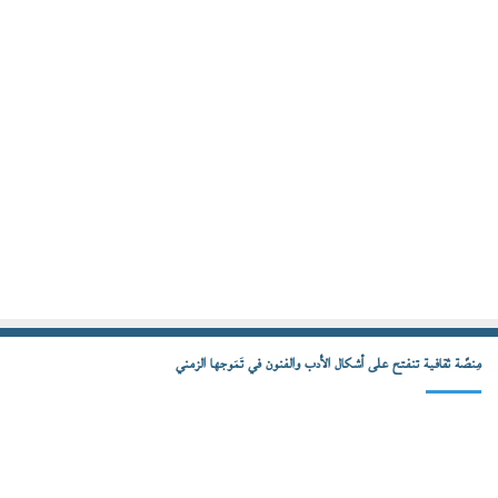
مِنصّة ثقافية تنفتح على أشكال الأدب والفنون في تَمَوجها الزمني