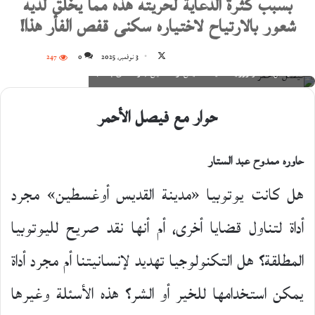
بسبب كثرة الدعاية لحريته هذه مما يخلق لديه
شعور بالارتياح لاختياره سكنى قفص الفأر هذا!
تابع
3 نوفمبر، 2025
0
247
فيصل الأحمر وروايته مدينة القديس أوغسطين (دار المدى بغداد)
على
X
حوار مع فيصل الأحمر
حاوره ممدوح عبد الستار
هل كانت يوتوبيا «مدينة القديس أوغسطين» مجرد
أداة لتناول قضايا أخرى، أم أنها نقد صريح لليوتوبيا
المطلقة؟ هل التكنولوجيا تهديد لإنسانيتنا أم مجرد أداة
يمكن استخدامها للخير أو الشر؟ هذه الأسئلة وغيرها