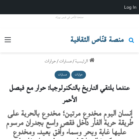
Log In
صفحة قنّاص في فيس بووك
منصة قنّاص الثقافية
بحث عن
القائ
الرئيسية
/
مسارات
/
حوارات
حوارات
مسارات
عندما يلتقي التاريخ بالتكنولوجيا: حوار مع فيصل
الأحمر
إنسان اليوم مخدوع مرتين؛ مخدوع بالحرية على
طريقة حرية الفأر داخل فقص واسع بجدران مرسوم
عليها غابة وبحر وسماء وأفق بعيد. ومخدوع