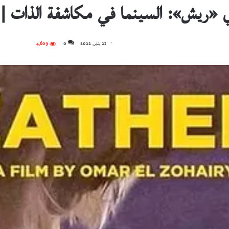
ي «ريش»: السينما في مكاشفة الذات | ي
21 يناير، 2022
0
4٬609