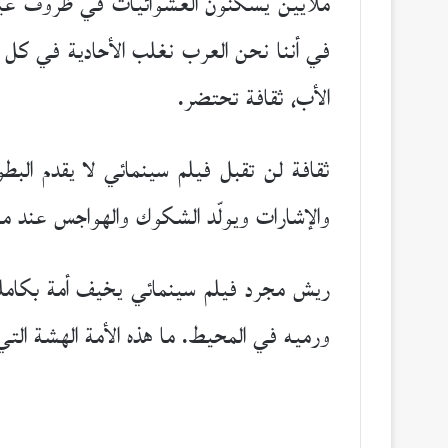
ملايين يسكنون العشوائيات في ظروف غير إ
في أننا نحن العرب نغلب الأحادية في كل شي
الأب، ثقافة تحتضر.
ثقافة لن تقبل فيلم سينمائي لا يقدم البط
والإشارات ويولّد الشكوك والهواجس عند م
ريش مجرد فيلم سينمائي يخيف أمة بكاملها
ورميه في المحيط. ما هذه الأمة الهشة التي