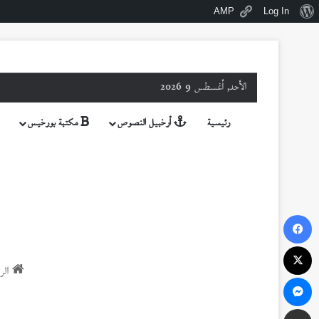
نبذة
AMP
Log In
عن
ووردبريس
الأحد, أغسطس 9 2026
رئيسية
أرخبيل النصوص
مكتبة بورخيس
فيسبوك
‫X
الر
ماسنجر
مشاركة عبر البريد