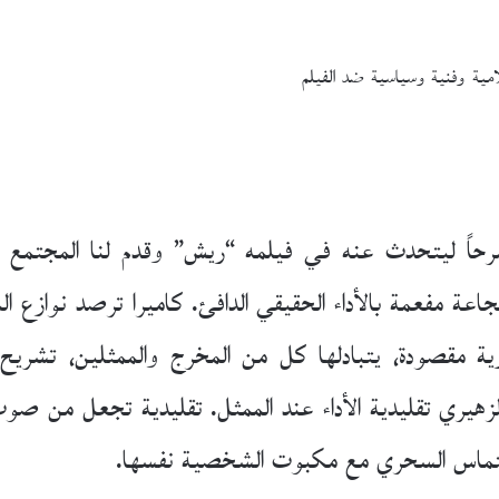
لامية وفنية وسياسية ضد الفيلم
مرحاً ليتحدث عنه في فيلمه “ريش” وقدم لنا المجتمع
عة مفعمة بالأداء الحقيقي الدافئ. كاميرا ترصد نوازع ا
ارية مقصودة، يتبادلها كل من المخرج والممثلين، تشريح
الزهيري تقليدية الأداء عند الممثل. تقليدية تجعل من صو
التماس السحري مع مكبوت الشخصية نفسها.