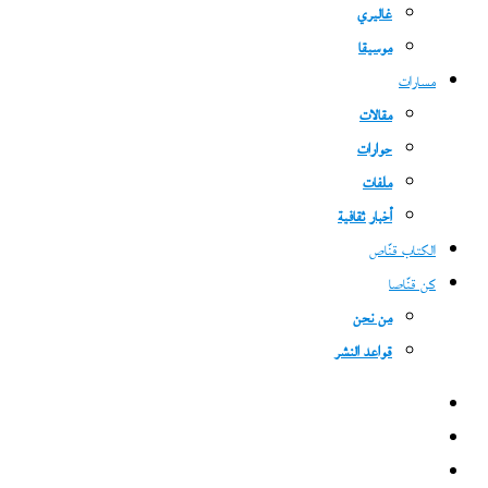
غاليري
موسيقا
مسارات
مقالات
حوارات
ملفات
أخبار ثقافية
الكتاب قنّاص
كن قنّاصا
من نحن
قواعد النشر
فيسبوك
‫X
‫YouTube