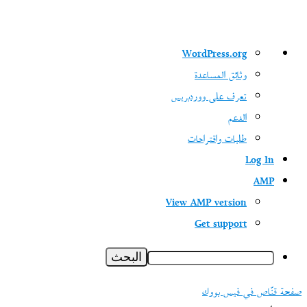
نبذة
WordPress.org
عن
وثائق المساعدة
ووردبريس
تعرف على ووردبريس
الدعم
طلبات واقتراحات
Log In
AMP
View AMP version
Get support
البحث
صفحة قنّاص في فيس بووك