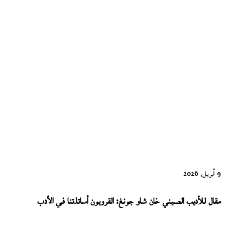
أندريه دو
بوشيه إلى
العربية
بترجمة عبدو
زغبور.. في
الحرارة
الشاغرة
9 أبريل، 2026
مقال للأديب الصيني خان شاو جونغ: القرويون أساتذتنا في الأدب