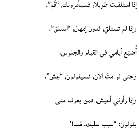
إذا استلقيت طويلا، فسيأمرونك، “قُم”.
وإذا لم تستلقِ، فدون إمهال، “استلق”.
أُضيّع أيامي في القيام والجلوس.
وحتى لو متُ الآن، فسيقولون، “عِش”.
وإذا رأوني أعيش، فمن يعرف متى
يقولون: “عيب عليك. مُت!’