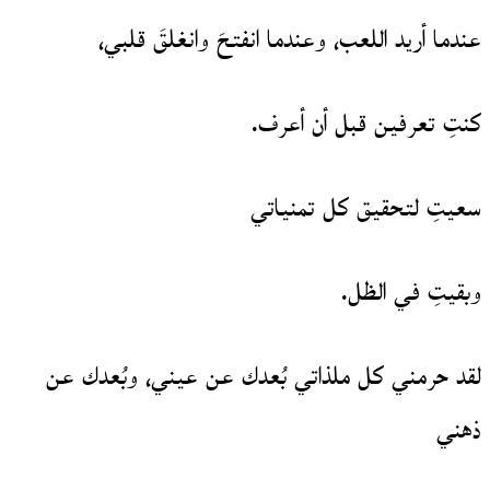
عندما أريد اللعب، وعندما انفتحَ وانغلقَ قلبي،
كنتِ تعرفين قبل أن أعرف.
سعيتِ لتحقيق كل تمنياتي
وبقيتِ في الظل.
لقد حرمني كل ملذاتي بُعدك عن عيني، وبُعدك عن
ذهني