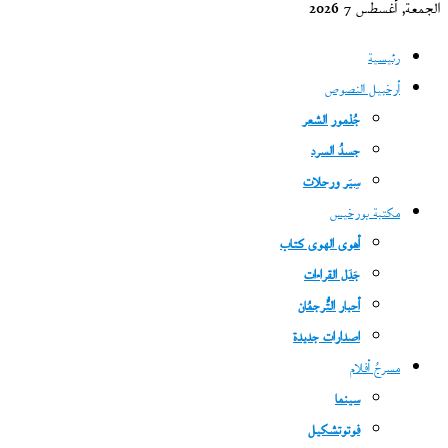
الجمعة, أغسطس 7 2026
رئيسية
أرخبيل النصوص
جُذمور الشعر
جسدُ السرد
سِيَر ورحلات
مكتبة بورخيس
أهوى الهوى كتاب
جَدَل القراءات
أحبار التُّرجمُان
اصدارات جديدة
مسرحُ أفلام
سينما
فوتوتشكيل