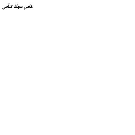
خاص مجلة قنآص