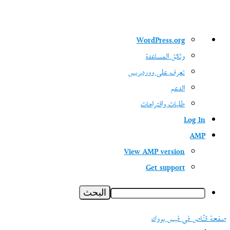
نبذة
WordPress.org
عن
وثائق المساعدة
ووردبريس
تعرف على ووردبريس
الدعم
طلبات واقتراحات
Log In
AMP
View AMP version
Get support
البحث
صفحة قنّاص في فيس بووك