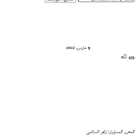
تابع
على
X
9 مارس، 2022
0
455
المحرر المسؤول: زاهر السالمي