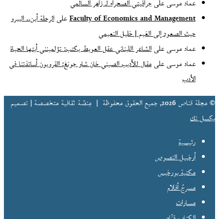
عماد موسى
على
جرافيتي الصحراء لـ زاهر السالمي
Faculty of Economics and Management
على
الرحلة أين.. البيرو
حيث الصعود إلى الغيم | خليل النعيمي
عماد موسى
على
الشاعر اللبناني عقل العويط يكتب: تؤلمينني أيتها الحياة
عماد موسى
على
مقال للأديب الصيني خان شاو جونغ: القرويون أساتذتنا في
الأدب
© مجلة قناص 2026, جميع الحقوق محفوظة |
مِنصّة ثقافية متخصصة | تصميم
بكسل تك
رئيسية
أرخبيل النصوص
مكتبة بورخيس
مسرحُ أفلام
مسارات
الكتاب قنّاص