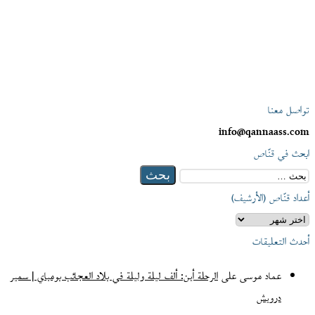
تواصل معنا
info@qannaass.com
ابحث في قنّاص
البحث
عن:
أعداد قنّاص (الأرشيف)
أعداد
قنّاص
أحدث التعليقات
(الأرشيف)
عماد موسى
على
الرحلة أين: ألف ليلة وليلة في بلاد العجائب بومباي | سمير
درويش