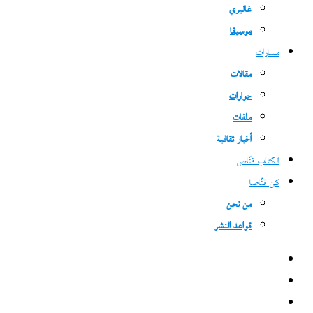
غاليري
موسيقا
مسارات
مقالات
حوارات
ملفات
أخبار ثقافية
الكتاب قنّاص
كن قنّاصا
من نحن
قواعد النشر
فيسبوك
‫X
‫YouTube