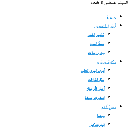
السبت, أغسطس 8 2026
رئيسية
أرخبيل النصوص
جُذمور الشعر
جسدُ السرد
سِيَر ورحلات
مكتبة بورخيس
أهوى الهوى كتاب
جَدَل القراءات
أحبار التُّرجمُان
اصدارات جديدة
مسرحُ أفلام
سينما
فوتوتشكيل