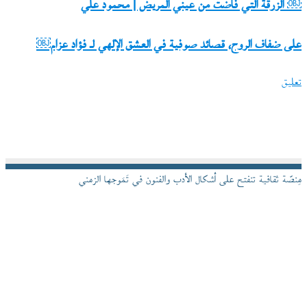
￼ الزرقة
￼ الزرقة التي فاضت من عيني المريض | محمود علي
التي
على
على ضفاف الروح، قصائد صوفية في العشق الإلهي لـ فؤاد عزام￼
فاضت
ضفاف
من
تعليق
الروح،
عيني
قصائد
المريض
صوفية
|
في
محمود
العشق
علي
مِنصّة ثقافية تنفتح على أشكال الأدب والفنون في تَمَوجها الزمني
الإلهي
لـ
فؤاد
عزام
￼