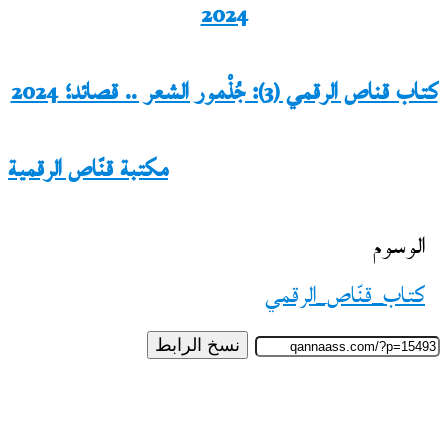
2024
كتاب قناص الرقمي (3): جُذْمور الشعر .. قصائد؛ 2024
مكتبة قنّاص الرقمية
الوسوم
كتاب_قنّاص_الرقمي
نسخ الرابط
تابع
على
X