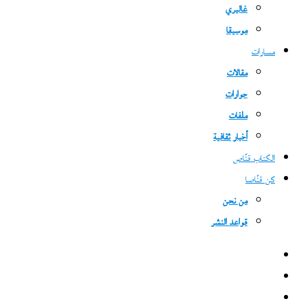
غاليري
موسيقا
مسارات
مقالات
حوارات
ملفات
أخبار ثقافية
الكتاب قنّاص
كن قنّاصا
من نحن
قواعد النشر
فيسبوك
‫X
‫YouTube