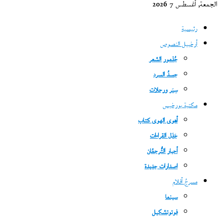
الجمعة, أغسطس 7 2026
رئيسية
أرخبيل النصوص
جُذمور الشعر
جسدُ السرد
سِيَر ورحلات
مكتبة بورخيس
أهوى الهوى كتاب
جَدَل القراءات
أحبار التُّرجمُان
اصدارات جديدة
مسرحُ أفلام
سينما
فوتوتشكيل