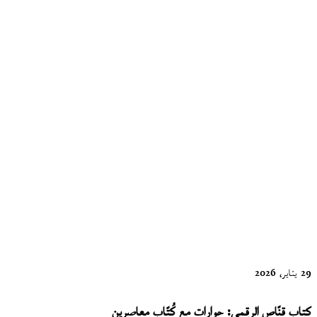
جُذمور الشعر
… قصائد
الكتاب قنّاص
13 سبتمبر، 2024
جسد السرد
… قصص
قصيرة
29 يناير، 2026
كتاب قنّاص الرقمي: حوارات مع كُتّاب معاصرين