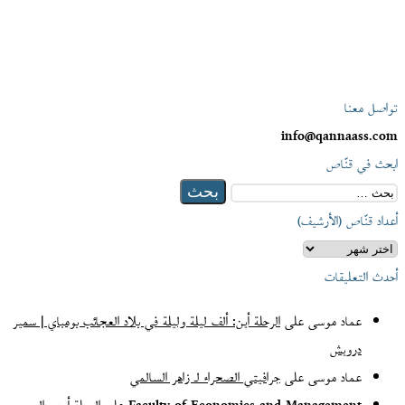
تواصل معنا
info@qannaass.com
ابحث في قنّاص
البحث
عن:
أعداد قنّاص (الأرشيف)
أعداد
قنّاص
أحدث التعليقات
(الأرشيف)
عماد موسى
على
الرحلة أين: ألف ليلة وليلة في بلاد العجائب بومباي | سمير
درويش
عماد موسى
على
جرافيتي الصحراء لـ زاهر السالمي