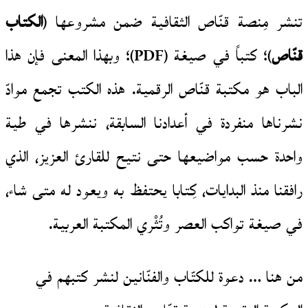
تنشر مِنصة قنّاص الثقافية ضمن مشروعها (
الكتاب
قنّاص
)؛ كتباً في صيغة (PDF)؛ وبهذا المعنى فإن هذا
الباب هو مكتبة قنّاص الرقمية. هذه الكتب تجمع موادّ
نشرناها منفردة في أعدادنا السابقة، ننشرها في طية
واحدة حسب مواضيعها حتى نتيح للقارئ العزيز، الذي
رافقنا منذ البدايات، كِتابا يحتفظ به ويعود له متى شاء،
في صيغة تواكب العصر وتُثْري المكتبة العربية.
من هنا … دعوة للكتّاب والفنّانين لنشر كتبهم في