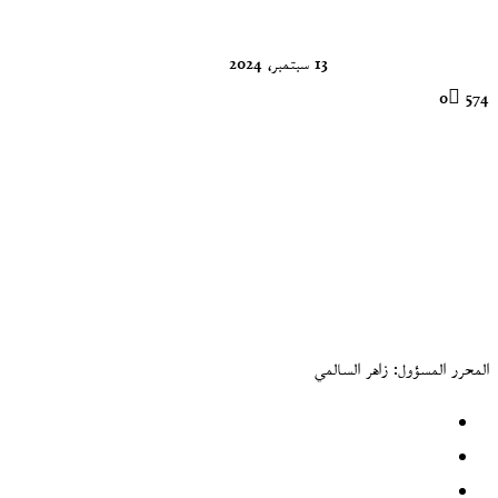
13 سبتمبر، 2024
0
574
المحرر المسؤول: زاهر السالمي
موقع
الويب
فيسبوك
‫X