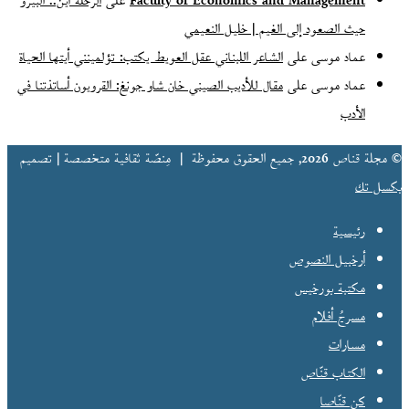
Faculty of Economics and Management
على
الرحلة أين.. البيرو
حيث الصعود إلى الغيم | خليل النعيمي
عماد موسى
على
الشاعر اللبناني عقل العويط يكتب: تؤلمينني أيتها الحياة
عماد موسى
على
مقال للأديب الصيني خان شاو جونغ: القرويون أساتذتنا في
الأدب
© مجلة قناص 2026, جميع الحقوق محفوظة |
مِنصّة ثقافية متخصصة | تصميم
بكسل تك
رئيسية
أرخبيل النصوص
مكتبة بورخيس
مسرحُ أفلام
مسارات
الكتاب قنّاص
كن قنّاصا