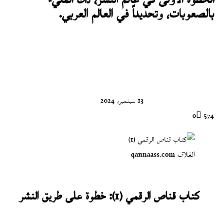
الخطوة الأولى في عالم النشر، ذاك المليء
بالصعوبات، وتحديداً في العالم العربي.
تابع
على
X
13 سبتمبر، 2024
0
574
الغلاف qannaass.com
كتاب قناص الرقمي (1): خطوة على طريق النشر