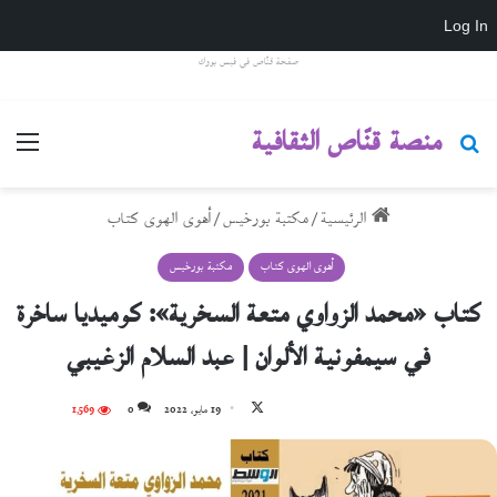
Log In
صفحة قنّاص في فيس بووك
منصة قنّاص الثقافية
بحث عن
القائ
الرئيسية
/
مكتبة بورخيس
/
أهوى الهوى كتاب
أهوى الهوى كتاب
مكتبة بورخيس
كتاب «محمد الزواوي متعة السخرية»: كوميديا ساخرة
في سيمفونية الألوان | عبد السلام الزغيبي
تابع
19 مايو، 2022
0
1٬569
على
X