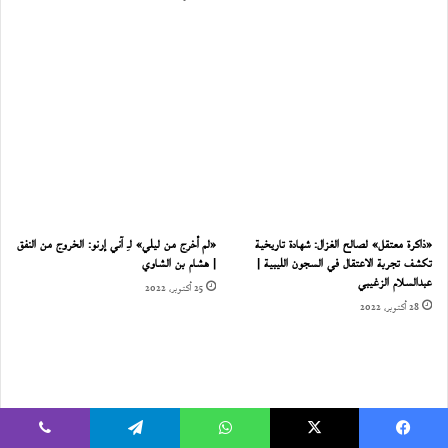
«ذاكرة معتقل» لصالح الغزال: شهادة تاريخية
«لم أخرج من ليلي» لـِ آني إرنو: الخروج من النفق
تكشف تجربة الاعتقال في السجون الليبية |
| هشام بن الشاوي
عبدالسلام الزغيبي
25 أكتوبر، 2022
28 أكتوبر، 2022
يسبوك
‫X
واتساب
تيلقرام
ڤايبر