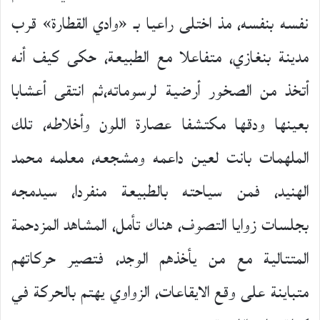
نفسه بنفسه، مذ اختلى راعيا بـ «وادي القطارة» قرب
مدينة بنغازي، متفاعلا مع الطبيعة، حكى كيف أنه
أتخذ من الصخور أرضية لرسوماته،ثم انتقى أعشابا
بعينها ودقها مكتشفا عصارة اللون وأخلاطه، تلك
الملهمات بانت لعين داعمه ومشجعه، معلمه محمد
الهنيد، فمن سياحته بالطبيعة منفردا، سيدمجه
بجلسات زوايا التصوف، هناك تأمل، المشاهد المزدحمة
المتتالية مع من يأخذهم الوجد، فتصير حركاتهم
متباينة على وقع الايقاعات، الزواوي يهتم بالحركة في