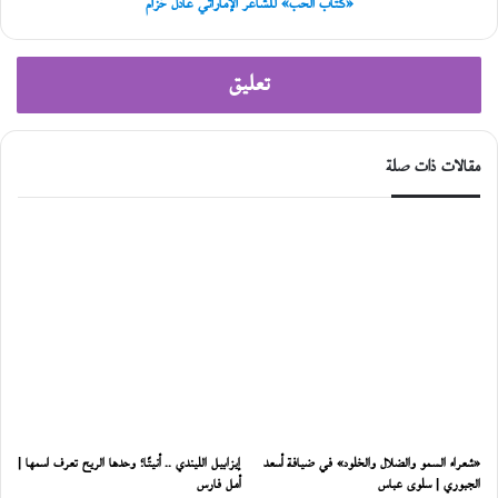
«كتاب الحب» للشاعر الإماراتي عادل خزام
تعليق
مقالات ذات صلة
«شعراء السمو والضلال والخلود» في ضيافة أسعد
إيزابيل الليندي .. أنيتّا؛ وحدها الريح تعرف اسمها |
الجبوري | سلوى عباس
أمل فارس