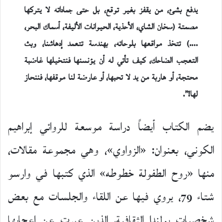
يدفع بشئ، من يقفز بغير توقع، بل حتى جماداته لا يتركها
مصمتة (سخان الشاي، الأحذية، الحيوانات الأليفة، أسماك البحر،
….) تتخذ مواقعها بلوحاته، بهندسة تتعمد إدهاشنا، وبث
التعجب الضاحك، كيف تأتي له أن يؤنسنها فنتخيلها غاضبة
محتجة، أو هاربة من يد لا تحبها، أو عارضة لنا موقفها، فننحاز
لها!”.
يضم الكتاب أيضاً دراسة موسعة للروائي إبراهيم
الكوني، بعنوان: «الزواوي»، وهي مجموعة مقالات،
منها «روح الطفولة خطوطه» الذي كتبها في وارسو
شتاء 79، يروي فيها عن اللقاء والجلسات مع بعض
شخصيات بولندا الثقافية، الذين عبرت عن إعجابها