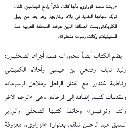
«ريشة محمد الزواوي، بأنها كانت طائراً واسع الجناحين، ظلت
توجُه سهامها النقدية في بلاده وخارجها، وهو يعد من جيل
الكاريكاتوريست العمالقة الذين عرفته الصحافة العربية منذ
الستينيات، وكانت رسومه منتظرة».
يضم الكتاب أيضاً محاورات قيمة أجراها الصحفيون:
وليد نايف وفتحي بن عيسى وأحلام الكميشي
وفاطمة غندور مع الفنان الراحل وملاحق لرسوماته
ومقدمات كتبه٬ إضافة إلى لوحاته٬ وهي «الوجه الآخر
وأنتم ونواقيس» وخاتمة كتبها الصحفي والوزير
السابق عبد الرحمن شلقم، بعنوان: «الزواوي.. معزوفة