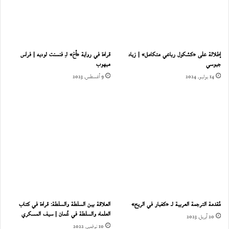
إطلالة على «كشكول رباعي متكامل» | زياد
قراءة في رواية «أخ» لـِ فنسنت لوديه | فراس
جيوسي
ميهوب
14 يوليو، 2024
9 أغسطس، 2023
مُقدمة الترجمة العربية لـ «كغبار في الريح»
العلاقة بين السلطة والسلطة: قراءة في كتاب
العلماء والسلطة في عُمان | سيف المسكري
20 أبريل، 2023
10 نوفمبر، 2022