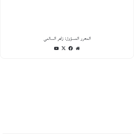
ه
ب
و
ل
ي
ن
.
المحرر المسؤول: زاهر السالمي
.
و
موقع
فيسبوك
‫X
‫YouTube
ط
الويب
ن
ي
أ
ف
ر
ي
ق
ي
ا
:
س
ي
ر
ة