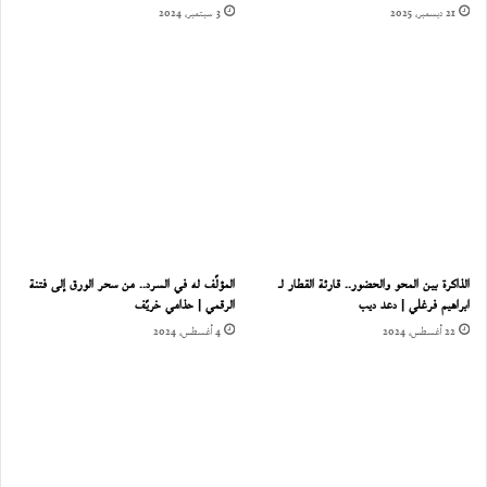
21 ديسمبر، 2025
3 سبتمبر، 2024
الذاكرة بين المحو والحضور.. قارئة القطار لـ
المؤلّف له في السرد.. من سحر الورق إلى فتنة
ابراهيم فرغلي | دعد ديب
الرقمي | حذامي خريّف
22 أغسطس، 2024
4 أغسطس، 2024