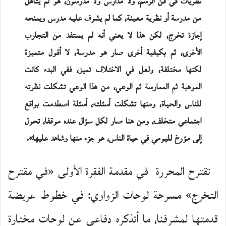
نظريات في فن الرسم، ولا مدارس ولا مدرسون، هو لم يتأهل
من مدرسة أو نظرية معينة، كما لم يشرف عليه مدرس ويمنحه
إجازة تخرج، لكن هذا لا يعني أنه لم يستفد من التجارب
الأخرى، ثم بكيفية أخرى صار هو مدرسة، لا أقول متميزة
لكنها مختلفة، ولعل في الاختلاف تميز، ففي البدء كانت
الموهبة ثم الممارسة ثم الوعي، من هذا الوعي تشكلت نظرته
للناس والحياة، ومنها تشكلت أسئلته، أسئلة اصطدمت بواقع
اجتماعي متخلف، ومن هنا صار لكل سؤال عنده موقفا، تحول
إلى مؤرخ لليومي في حياة الناس، هو جزء منها وشاهد عليها».
تقترح المحررة في مقدمة الفقرة الأولى «في مقترح
التخرج» مسرحة لوحات الزواوي: في خطوط عريضة
قدمتها لمشرفنا، ما أتذكره دفاعي عن لوحات مختارة