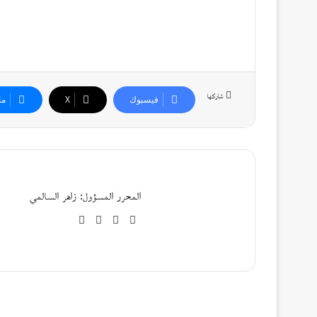
شاركها
فيسبوك
‫X
ما
المحرر المسؤول: زاهر السالمي
موقع
فيسبوك
‫X
‫YouTube
الويب