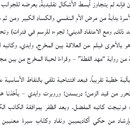
فإنه لم يتجاوز أبسط الأشكال تقليديةً، بعرضه للجوانب ا
أسرة بدايةً من مرض الأم الـنفسي والكساد الكبير ومن ث
ذلك، ومع الاعتقاد الديني؛ لجوءه للرسم في فترات) وتحا
و بالأحرى فيلم عن العلاقة بين المخرج، وايدي، وكاتبه 
من رواية “مهد القطة” – وقراءة لحياة المخرج من بين م
آلية خطية تقريباً. فبعد افتتاحية تلقي بالنقاط الأساسية ع
قم 5” وبطلها الذي تحرر من قيد الزمن؛ دريسدن؛ وروبرت وايدي – يأ
 فونيجت كاتبه المفضل. وبعد الظفر بموافقة الكاتب الك
إرشاد من حكي أكاديميين ونقاد وكتّاب سيرة معنيين 