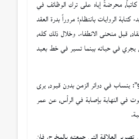
كاتباً، محرضةً إياه على ترك الوظائف في
ابة الروايات بانتظام؛ مروراً بدرة العقد
قاد، قبل منحنى الانطفاء. وخلال ذلك كله،
 يجري في حياته بينما تسير في خط بعيد
الفيلم يصور حياة فونيجت على اعتبار أنها تجسيد لما حدث لبيلي بلغريم نفسه، بطل “المسلخ رقم 5”: ينساب في دوائر الزمن بدون قيود، يرى
 في النهاية بإصابة في الرأس، عن عمر
ية.
تصوير العلاقة التي جمعته بالمخرج، فإن