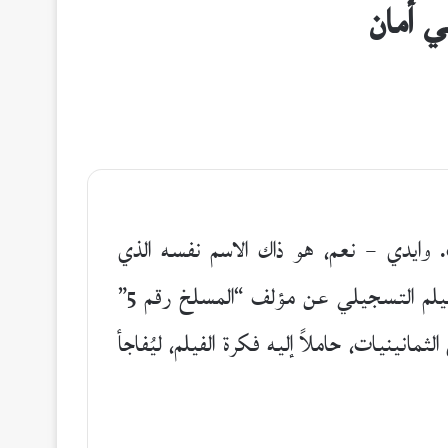
ي أمان
وايدي – نعم، هو ذاك الاسم نفسه الذي
يُستخدم الآن في مقاطع الفيديو الساخرة على مواقع التواصل الاجتماعي – عازمٌ أخيراً على إخراج الفيلم التسجيلي عن مؤلف “المسلخ رقم 5”
انينيات، حاملاً إليه فكرة الفيلم، ليُفاجأ