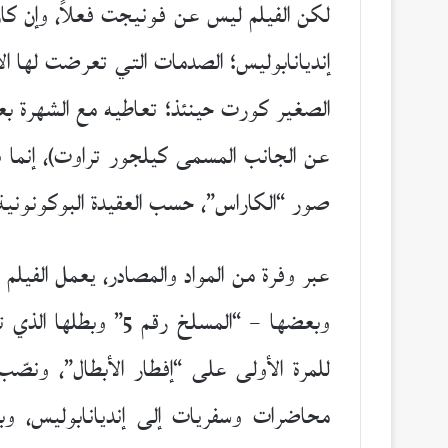
لكن الفيلم ليس عن فونيجت فعلاً، وإن كان 
إنديانابوليس؛ الصدمات التي تعرضت لها ال
الصغير كورت حينئذ؛ تعاطيه مع الشهرة بعد 
عن الجانب المسمى كيلجور تراوت)، إنما ه
صور “الكاراس”، حسب العقيدة البوكونونية 
عبر وفرة من المواد والمصادر، يعمل الفيلم ب
وبعضها – “المسلخ ر
للمرة الأولى على “إفطار الأبطال”، ونصّب
محاضرات وسفريات إلى إنديانابوليس، وب