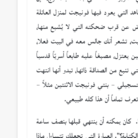
 التي يعود فيها فونيجت لمنزل العائلة
عرض عن قرب ضحكته التي لا يُشبع منها،
يت، تشعر أنك جالس معه في البيت فعلا،
عتزل، مصبغاً عليه طابعاً أسريّاً قدسياً
تي تنبع من الصداقة ذاتها، تبدو أنها انتهت
لتسجيلي – بنتي فونيجت الاثنتين مثلاً –
رف تماماً أن هذا كله طبيعي.
ذا. كان يمكنه أن ينتهي قبلها بنصف ساعة
ابة؟”. العبارة التي تجعلك تتساءل ماذا