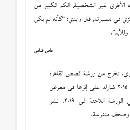
ايدي، في واحدة من مداخلاته الأخرى غير الشخصية، الكم الكبير من
كزي في مسيرته، قال وايدي: “كأنه لم يكن
للأبد”.
خاص قناص
ي. تخرج من ورشة قصص القاهرة
القصيرة التي نظمها معهد جوته في ٢٠١٥ شارك على إثرها في معرض
فرانكفورت للكتاب، وبعد ذلك في الورشة اللاحقة في ٢٠١٩. نشر
 وصحف متنوعة.