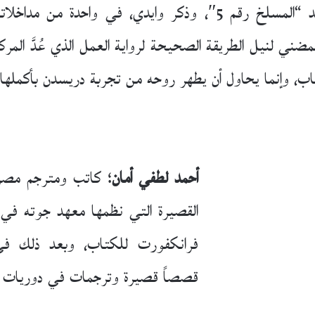
وحكايته نفسها. عندما وصل الحديث عند “المسلخ رقم 5″، وذكر و
ني لنيل الطريقة الصحيحة لرواية العمل الذي عُدَّ المر
، وإنما يحاول أن يطهر روحه من تجربة دريسدن بأكملها و
أحمد لطفي أمان
؛ كاتب ومترجم مصر
قصصاً قصيرة وترجمات في دوريات