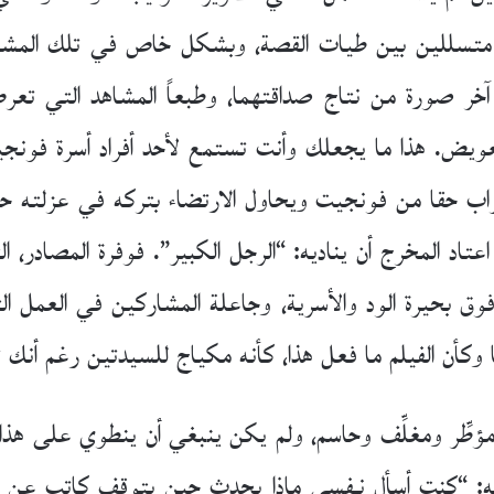
ا متسللين بين طيات القصة، وبشكل خاص في تلك المشاهد
ي آخر صورة من نتاج صداقتهما، وطبعاً المشاهد التي ت
تعويض. هذا ما يجعلك وأنت تستمع لأحد أفراد أسرة فونج
اب حقا من فونجيت ويحاول الارتضاء بتركه في عزلته حين ي
تاد المخرج أن يناديه: “الرجل الكبير”. فوفرة المصادر، ال
 فوق بحيرة الود والأسرية، وجاعلة المشاركين في العمل ا
كأن الفيلم ما فعل هذا، كأنه مكياج للسيدتين رغم أنك تع
 مؤطِّر ومغلِّف وحاسم، ولم يكن ينبغي أن ينطوي على ه
سه: “كنت أسأل نـفسي ماذا يحدث حين يتوقف كاتب عن الكت