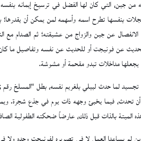
ه من جين، التي كان لها الفضل في ترسيخ إيمانه بنفسه 
جلات بنفسها تطرح اسمه وأسهمه لمن يمكن أن يقدرها؛ بدء كت
؛ الانفصال عن جين والزواج من عشيقته؛ ثم الصدام مع الن
ا للحديث عن فونيجت أو للحديث عن نفسه وتفاصيل ما كان
ا يجعلها مداخلات تبدو مقحمة أو مشوشة.
تحدث، فيما يخبئ وجهه ذات يوم في جذع شجرة. ويموت
هذه الميتة بالذات قبل ذلك، عارضاً ضحكته الطفولية الصاف
ين لم يساعدا العمل لا في تصويره لفونيجت وحده ولا في 