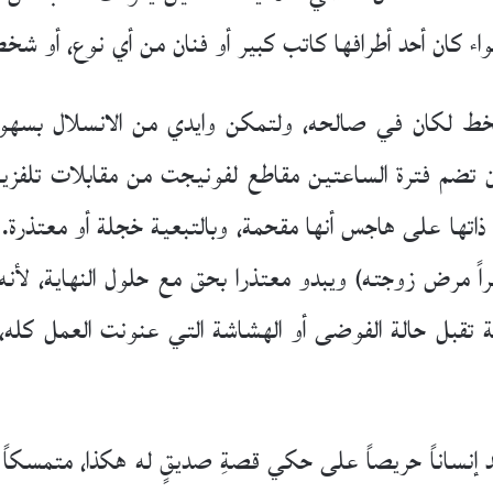
ء كان أحد أطرافها كاتب كبير أو فنان من أي نوع، أو ش
الخط لكان في صالحه، ولتمكن وايدي من الانسلال بسهولة 
 أن تضم فترة الساعتين مقاطع لفونيجت من مقابلات تلفزي
تها على هاجس أنها مقحمة، وبالتبعية خجلة أو معتذرة. 
Curb ؛ زواجه؛ وأخيراً مرض زوجته) ويبدو معتذرا بحق مع حلول النها
ل حالة الفوضى أو الهشاشة التي عنونت العمل كله، باعت
 تجد إنساناً حريصاً على حكي قصةِ صديقٍ له هكذا، متمسكاً 