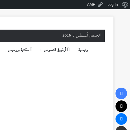
نبذة
AMP
Log In
عن
ووردبريس
الجمعة, أغسطس 7 2026
رئيسية
أرخبيل النصوص
مكتبة بورخيس
فيسبوك
‫X
ماسنجر
مشاركة عبر البريد