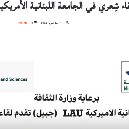
اء شِعري في الجامعة اللبنانية الأمريكي
تابع
14 أكتوبر، 2022
0
300
على
X