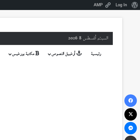
نبذة
AMP
Log In
عن
ووردبريس
السبت, أغسطس 8 2026
رئيسية
أرخبيل النصوص
مكتبة بورخيس
فيسبوك
‫X
ماسنجر
مشاركة عبر البريد