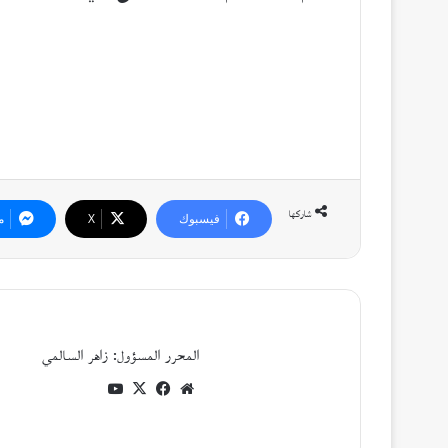
شاركها
فيسبوك
‫X
م
المحرر المسؤول: زاهر السالمي
موقع
فيسبوك
‫X
‫YouTube
الويب