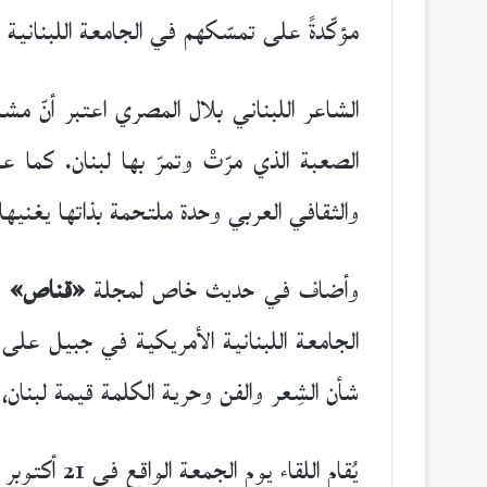
مؤكّدةً على تمسّكهم في الجامعة اللبنانية
الشاعر اللبناني بلال المصري اعتبر أنّ مش
الصعبة الذي مرّتْ وتمرّ بها لبنان. كما 
والثقافي العربي وحدة ملتحمة بذاتها يغنيه
وأضاف في حديث خاص لمجلة
«قناص»
قا
الجامعة اللبنانية الأمريكية في جبيل على 
شأن الشِعر والفن وحرية الكلمة قيمة لبنان،
يُقام اللقاء يوم الجمعة الواقع في 21 أكتوبر الجاري، الساعة 12 ظهراً في قاعة medical auditorium في جبيل.