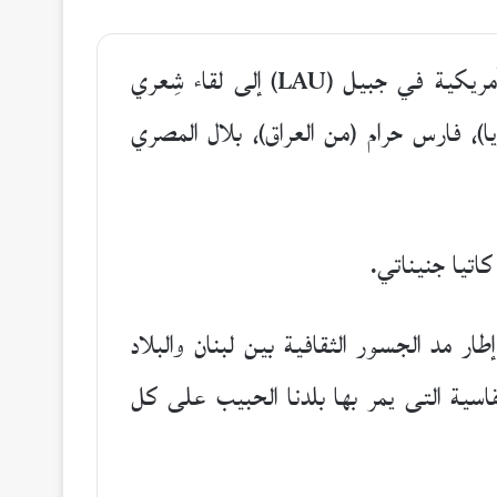
برعاية وزارة الثقافة اللبنانية وتحت عنوان (لبنان غيمة العطر والقصيدة)؛ دعت الجامعة اللبنانية الأمريكية في جبيل (LAU) إلى لقاء شِعري
، فارس حرام (من العراق)، بلال المصري
اتيا جنيناتي.
ار مد الجسور الثقافية بين لبنان والبلاد
لقاسية التى يمر بها بلدنا الحبيب على كل