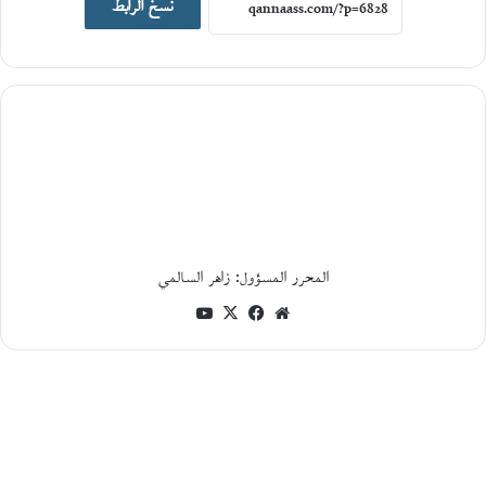
نسخ الرابط
19
يونيو،
2026
ا
ل
ت
ا
ر
ي
خ
ا
ل
المحرر المسؤول: زاهر السالمي
ا
ج
موقع
فيسبوك
‫X
‫YouTube
ت
الويب
م
ا
ع
ي
و
ا
ل