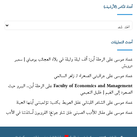
أعداد قنّاص (الأرشيف)
أعداد
قنّاص
(الأرشيف)
أحدث التعليقات
عماد موسى
على
الرحلة أين: ألف ليلة وليلة في بلاد العجائب بومباي | سمير
درويش
عماد موسى
على
جرافيتي الصحراء لـ زاهر السالمي
Faculty of Economics and Management
على
الرحلة أين.. البيرو حيث
الصعود إلى الغيم | خليل النعيمي
عماد موسى
على
الشاعر اللبناني عقل العويط يكتب: تؤلمينني أيتها الحياة
عماد موسى
على
مقال للأديب الصيني خان شاو جونغ: القرويون أساتذتنا في الأدب