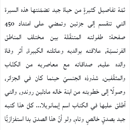
ثمّة تفاصيل كثيرةٍ من حياة جيد تضمّنتها هذه السيرة
التي تنقسم إلى جزئين وتمضي على امتداد 450
صفحة: طفولته المتنقّلة بين مختلف المناطق
الفرنسيّة، علاقته بوالديه وعائلته الكبيرة، أثر وفاة
والده عليه، صداقاته مع معاصريه من الكتّاب
والمثقّفين، شذوذه الجنسيّ حينما كان في الجزائر،
وصولًا إلى خطوبته من ابنة خاله مادلين روندو، والتي
أطلق عليها في الكتاب اسم إيمانويلا… كلّ هذا كتبه
جيد بصدقٍ خالصٍ وتام، ولو أنّ هذا الصدق بدا استفزازيًّا