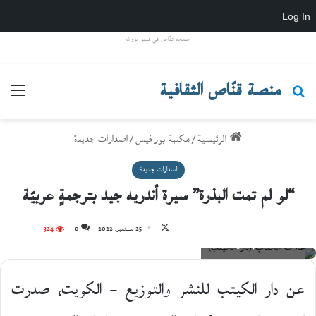
Log In
صفحة قنّاص في فيس بووك
منصة قنّاص الثقافية
بحث عن
القائ
الرئيسية
/
مكتبة بورخيس
/
اصدارات جديدة
اصدارات جديدة
“لو لم تمت البذرة” سيرة أندريه جيد بترجمةٍ عربيّة
تابع
25 سبتمبر، 2022
0
324
غلاف الكتاب (دار الكيتب)
على
X
عن دار الكيتب للنشر والتوزيع – الكويت، صدرت