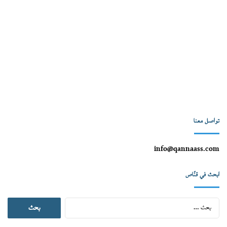
تواصل معنا
info@qannaass.com
ابحث في قنّاص
البحث
عن: