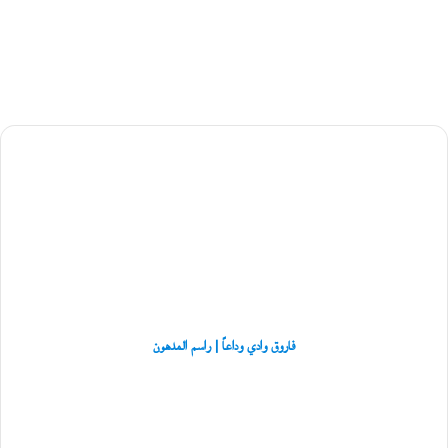
س
ي
ا
س
ي
ل
ق
ب
فاروق
ي
وادي
ل
ة
وداعاً
ب
|
ن
راسم
ي
المدهون
ب
و
ع
ل
ي
فاروق وادي وداعاً | راسم المدهون
ا
ل
«الندم
عُ
على
م
الأمومة:
ا