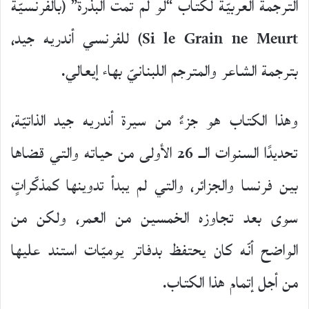
الترجمة العربيّة لكتاب “لو لم تمت البذرة” (بالفرنسيّة
Si le Grain ne Meurt) للفرنسي أندريه جيد،
بترجمة الشاعر والمترجم اللبنانيّ بهاء إيعالي.
وهذا الكتاب هو جزءٌ من سيرة أندريه جيد الذاتيّة،
تحديدًا السنوات الــ 26 الأولى من حياته والتي قضاها
بين فرنسا والجزائر، والتي لم يبدأ تدوينها كمذكّراتٍ
سوى بعد تجاوزه الخمسين من العمر، ولكن من
الواضح أنّه كان يحتفظ بدفاتر يوميّات استند عليها
من أجل إتمام هذا الكتاب.