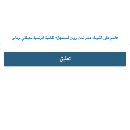
عشر
ن
نساءٍ
ي
يروين
ة
قصصهنّ»
للكاتبة
الفرنسية
ستيفاني
«الندم على الأمومة: عشر نساءٍ يروين قصصهنّ» للكاتبة الفرنسية ستيفاني توماس
توماس
تعليق