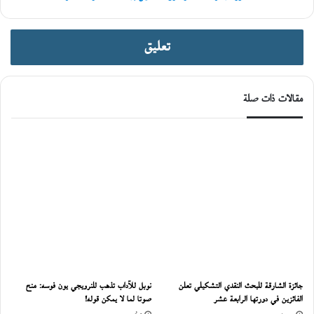
تعليق
مقالات ذات صلة
جائزة الشارقة للبحث النقدي التشكيلي تعلن
نوبل للآداب تذهب للنرويجي يون فوسه: منح
الفائزين في دورتها الرابعة عشر
صوتا لما لا يمكن قوله!