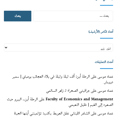
البحث
عن:
أعداد قنّاص (الأرشيف)
أعداد
قنّاص
(الأرشيف)
أحدث التعليقات
عماد موسى
على
الرحلة أين: ألف ليلة وليلة في بلاد العجائب بومباي | سمير
درويش
عماد موسى
على
جرافيتي الصحراء لـ زاهر السالمي
Faculty of Economics and Management
على
الرحلة أين.. البيرو حيث
الصعود إلى الغيم | خليل النعيمي
عماد موسى
على
الشاعر اللبناني عقل العويط يكتب: تؤلمينني أيتها الحياة