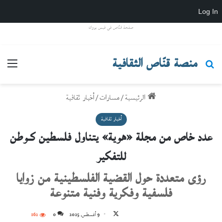
Log In
صفحة قنّاص في فيس بووك
منصة قنّاص الثقافية
بحث عن
القائ
الرئيسية
/
مسارات
/
أخبار ثقافية
أخبار ثقافية
عدد خاص من مجلة «هوية» يتناول فلسطين كـوطن
للتفكير
رؤى متعددة حول القضية الفلسطينية من زوايا
فلسفية وفكرية وفنية متنوعة
تابع
9 أغسطس، 2025
0
162