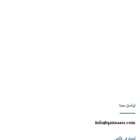
تواصل معنا
info@qannaass.com
ابحث في قنّاص