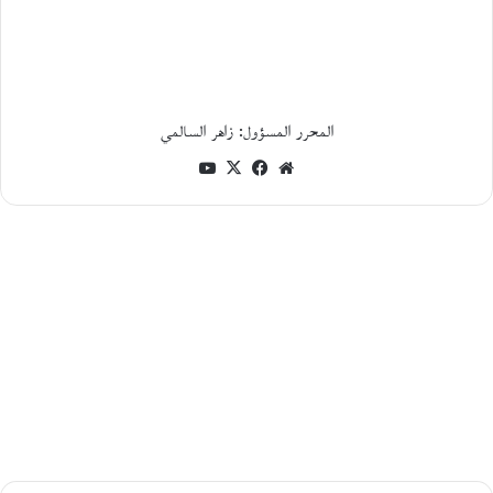
م
ؤ
ت
م
ر
«
م
المحرر المسؤول: زاهر السالمي
ر
موقع
فيسبوك
‫X
‫YouTube
ج
ع
الويب
ي
ة
ا
ل
ت
ر
ا
ث
ا
ل
ث
ق
ا
ف