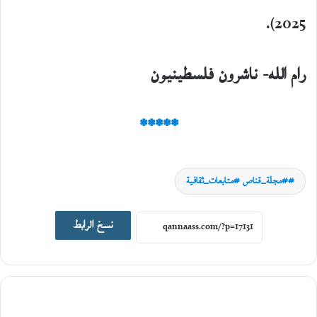
2025).
رام الله- ناشرون فلسطينيون
*****
#مجلة_قناص #متابعات_ثقافية
نسخ الرابط
أخبار ثقافية
12
أغسطس،
2025