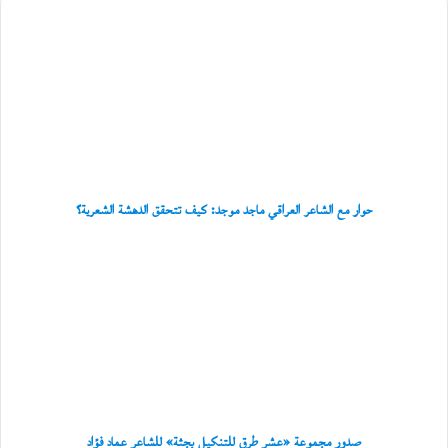
ي
حوار
و
مع
إ
الشاعر
ش
العراقي
ك
ماجد
ا
موجد:
ل
كيف
ي
ة
تتحقق
ا
الدهشة
ل
الشعرية؟
حوار مع الشاعر العراقي ماجد موجد: كيف تتحقق الدهشة الشعرية؟
ت
ج
صدور
ر
مجموعة
ي
«عشر
ب
طرق
»
للتنكيل
بجثة»
للشاعر
عماد
فؤاد
صدور مجموعة «عشر طرق للتنكيل بجثة» للشاعر عماد فؤاد